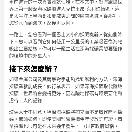
年前進行的一次真實測試任務。在本文中，您將跟隨世
界上第一艘深海採礦船進入克拉里昂-克利珀頓區，這
是太平洋上墨西哥和夏威夷之間的廣闊區域。從那裡，
您從水面到海底，然後再返回。
一路上，您會看到一個巴士大小的採礦機器人從船側降
下。您可以看到它如何使用一公里長的工業吸管從海底
吸出金屬結核。你可以一窺生活在深海採礦業想要運作
的環境中的外星人。
接下來怎麼辦？
如果金屬公司及其競爭對手能夠找到獲利的方法，深海
採礦業就能成長。該行業表示，如果深海採礦取代陸地
採礦，世界將會變得更好，因為陸地採礦有環境惡化和
虐待工人的記錄。
環保人士不同意，稱深海採礦將補充而不是取代陸地採
礦。無論如何，即使美國監管機構今年發放許可證，商
業採礦也很可能在未來幾年發生。 （川普政府辯稱，