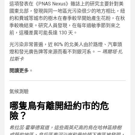
這項發表在《PNAS Nexus》雜誌上的研究主要針對美
國東北部，發現與同一地區光污染很少的地方相比，紐
約和費城等城市的樹木在春季較早開始產生花粉，在秋
季較晚結束。研究人員發現，在每年過敏季節到來之
前，這種差異可能長達 130 天。
光污染非常普遍，近 80% 的北美人由於路燈、汽車頭
燈和發光廣告牌等來源而看不到銀河系。 —
瑪爾塔·扎
拉斯卡
閱讀更多
。
氣候測驗
哪隻鳥有離開紐約市的危
險？
希拉蕊·霍華德寫道，這些兩英尺高的鳥在哈林區綠樹
成蔭的地區、皇后區東河沿岸和曼哈頓下東區被發現，