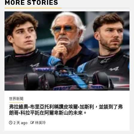
MORE STORIES
世界新聞
弗拉維奧·布里亞托利稱讚皮埃爾·加斯利，並談到了弗
朗哥·科拉平託在阿爾卑斯山的未來。
2 天 ago
林美玲