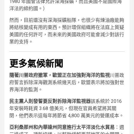
1980 年國會法律允許深海採礦，而且美國不是國際海
洋法的締約國。）
然而，目前還沒有深海採礦船隊，也很少有煉油廠能夠
將結核變成有用的東西。預計環保組織將在法庭上質疑
美國的任何許可，而未來的美國政府可能會減少對該行
業的支持。
更多氣候新聞
隨著川普政府撤軍，歐盟正在加強對海洋的監視
川普政
府誓言拆除深海觀測系統幾天后，歐盟表示將加強對世
界海洋的監測。
民主黨人則發誓要反對拆除海洋監視器
該系統於 2016
年安裝時耗資 3.68 億美元，但現在官員希望將其關
閉，他們表示這每年將節省 4,800 萬美元的營運成本。
亞利桑那州和內華達州同意進行太平洋淡化水貿易
：週