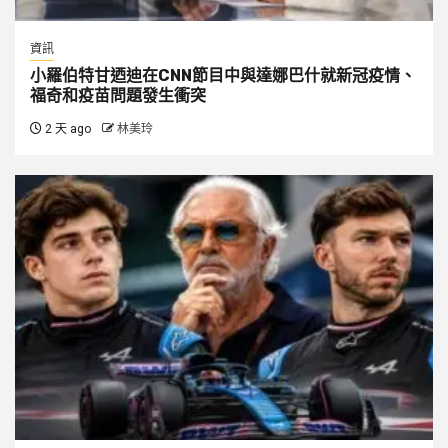
資訊
小羅伯特甘迺迪在CNN節目中與達娜巴什就新冠疫情、
福奇和疫苗問題發生衝突
2 天 ago
林美玲