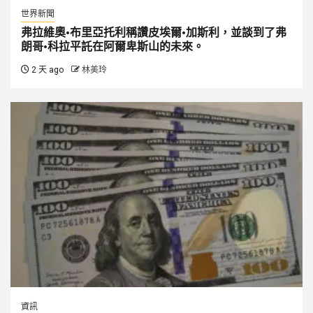
世界新聞
弗拉維奧·布里亞托利稱讚皮埃爾·加斯利，並談到了弗
朗哥·科拉平託在阿爾卑斯山的未來。
2 天 ago
林美玲
資訊