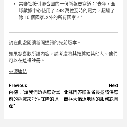
美聯社援引聯合國的一份新報告寫道：“去年，全
球數據中心使用了 448 萬億瓦時的電力，超過了
除 10 個國家以外的所有國家。”
請在此處閱讀新聞通訊的先前版本。
如果您喜歡所讀內容，請考慮將其推薦給其他人。他們
可以在這裡註冊。
來源連結
Post
Previous
Next
內德：“讓我們透過應對當
北蘇門答臘省省長邀請供應
navigation
前的挑戰來記住庇隆的遺
商擴大偏遠地區的服務範圍
產”