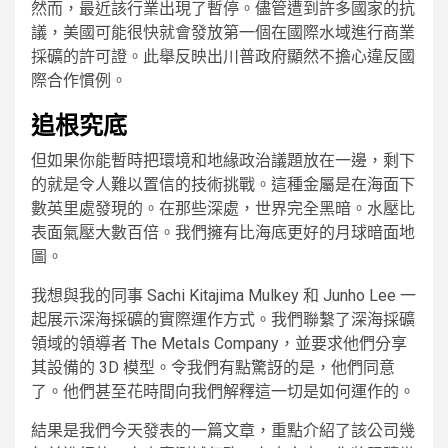
然而，最近該行業出現了暫停。儘管遭到許多國家的抗
議，美國可能很快就會發放第一個在國際水域進行商業
採礦的許可證。此舉反映出川普政府顯然不擔心違反國
際合作慣例。
追根究底
但如果你能暫時把環境和地緣政治議題放在一邊，剩下
的就是令人難以置信的技術挑戰。這種金屬是在海面下
數英里處發現的。在那些深處，世界完全黑暗。水壓比
表面氣壓大數百倍。我們擁有比海底更好的月球暗面地
圖。
我想與我的同事 Sachi Kitajima Mulkey 和 Junho Lee 一
起展示深海採礦的實際運作方式。我們聯繫了深海採礦
領域的領導者 The Metals Company，並要求他們分享
其設備的 3D 模型。令我們有點驚訝的是，他們同意
了。他們甚至花時間向我們解釋這一切是如何運作的。
結果是我們今天發表的一篇文章，重點介紹了該公司幾