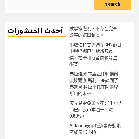
search
數學家證明，不存在完全
أحدث المنشورات
公平的選舉制度。
小羅伯特甘迺迪在CNN節目
中與達娜巴什就新冠疫
情、福奇和疫苗問題發生
衝突
弗拉維奧·布里亞托利稱讚
皮埃爾·加斯利，並談到了
弗朗哥·科拉平託在阿爾卑
斯山的未來。
美元兌雷亞爾收在5.11，巴
西巴西股市本週一上漲
0.80%。
Airlanga表示旅遊業帶動地
區成長13.14%