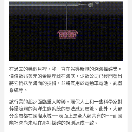
在過去的幾個月裡，我一直在報導新興的深海採礦業。
價值數兆美元的金屬埋藏在海底，少數公司已經開發出
將它們送至海面的技術，並將其用於電動車電池、武器
系統等。
該行業的起步面臨重大障礙。環保人士和一些科學家對
幹擾脆弱的海洋生態系統的想法感到震驚。此外，大部
分金屬都在國際水域——表面上是全人類共有的——而國
際社會尚未就在那裡採礦的規則達成一致。