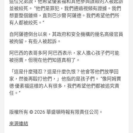
這位兄弟說，他希望優素福和其他參與謀殺的人被起訴
並被絞死。 “他們是罪犯，我們通過視頻有證據。我們
想要整個鏈條，直到巴沙爾·阿薩德。我們希望他們所
有人都被絞死。”
自阿薩德倒台以來，其政府和安全機構的幾名高級官員
被拘留，有些人被起訴。
阿巴西的表哥多阿·阿巴西表示，家人擔心孩子們可能
被拐賣，但現在他們知道真相了。
「這是什麼殘忍？這是什麼仇恨？他會等他們放學回
家，然後再毆打他們，」他指的是孩子們。 “像阿姆賈
德·優素福這樣的人有很多，我們希望他們都被追究責
任。”
版權所有 © 2026 華盛頓時報有限責任公司。
來源連結