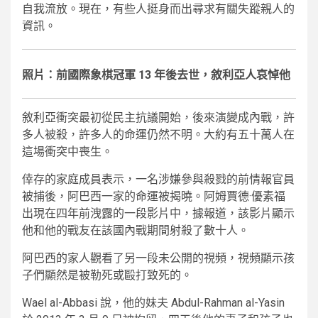
自我流放。現在，有些人挺身而出尋求有關失蹤親人的
資訊。
照片：前國際象棋冠軍 13 年後去世，敘利亞人哀悼他
敘利亞衝突最初從民主抗議開始，後來演變成內戰，許
多人被殺，許多人的命運仍然不明。大約有五十萬人在
這場衝突中喪生。
倖存的家庭成員表示，一名涉嫌參與殺戮的前情報官員
被捕後，阿巴西一家的命運被揭曉。阿姆賈德·優素福
出現在四年前洩露的一段影片中，據報道，該影片顯示
他和他的戰友在該國內戰期間射殺了數十人。
阿巴西的家人觀看了另一段未公開的視頻，視頻顯示孩
子們顯然是被勒死或毆打致死的。
Wael al-Abbasi 說，他的妹夫 Abdul-Rahman al-Yasin