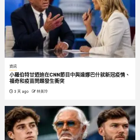
資訊
小羅伯特甘迺迪在CNN節目中與達娜巴什就新冠疫情、
福奇和疫苗問題發生衝突
3 天 ago
林美玲