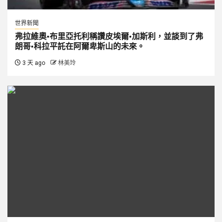
世界新聞
弗拉維奧·布里亞托利稱讚皮埃爾·加斯利，並談到了弗
朗哥·科拉平託在阿爾卑斯山的未來。
3 天 ago
林美玲