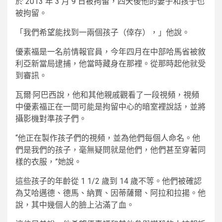
於 2013 年 3 月 9 日被拘留，四天後他的妻子和孩子也
被拘留。
「我們希望能找到一兩個孩子（倖存），」他說。
優素福是一名前情報官員，今年四月在中部哈馬省被敘
利亞新當局逮捕，他當時藏身在那裡。從那時起他就受
到審訊。
瓦爾·阿巴西說，他和其他親戚觀看了一段視頻，視頻
中優素福正在一間可能是拘留中心的暗室裡說話，並將
攝影機對準孩子們。
“他正在製作孩子們的視頻，並為他們每個人命名。他
們是我們的孩子，毫無疑問就是他們，他們甚至穿著同
樣的衣服，”她說。
這些孩子的年齡從 1 1/2 歲到 14 歲不等。他們被確認
為艾哈邁德、德馬、納賈、因蒂薩爾、阿拉和拉揚。他
說，其中幾個人的臉上沾滿了血。