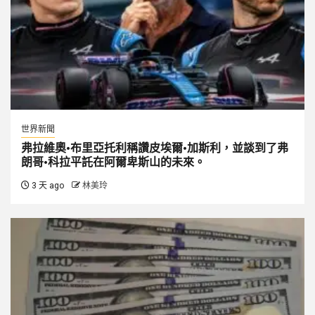
世界新聞
弗拉維奧·布里亞托利稱讚皮埃爾·加斯利，並談到了弗
朗哥·科拉平託在阿爾卑斯山的未來。
3 天 ago
林美玲