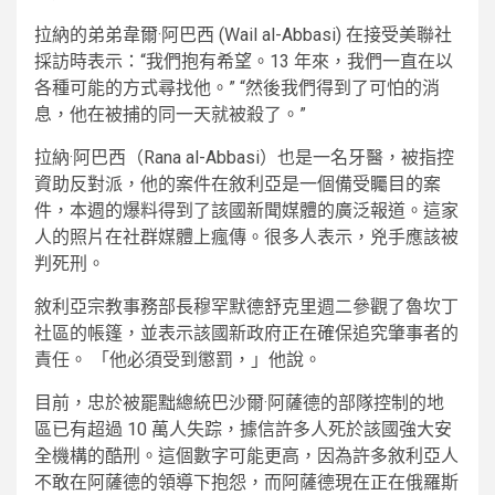
拉納的弟弟韋爾·阿巴西 (Wail al-Abbasi) 在接受美聯社
採訪時表示：“我們抱有希望。13 年來，我們一直在以
各種可能的方式尋找他。” “然後我們得到了可怕的消
息，他在被捕的同一天就被殺了。”
拉納·阿巴西（Rana al-Abbasi）也是一名牙醫，被指控
資助反對派，他的案件在敘利亞是一個備受矚目的案
件，本週的爆料得到了該國新聞媒體的廣泛報道。這家
人的照片在社群媒體上瘋傳。很多人表示，兇手應該被
判死刑。
敘利亞宗教事務部長穆罕默德舒克里週二參觀了魯坎丁
社區的帳篷，並表示該國新政府正在確保追究肇事者的
責任。 「他必須受到懲罰，」他說。
目前，忠於被罷黜總統巴沙爾·阿薩德的部隊控制的地
區已有超過 10 萬人失踪，據信許多人死於該國強大安
全機構的酷刑。這個數字可能更高，因為許多敘利亞人
不敢在阿薩德的領導下抱怨，而阿薩德現在正在俄羅斯