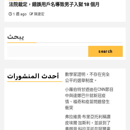
法院裁定，錯誤用戶名導致男子入獄 18 個月
1 週 ago
陳建宏
يبحث
search
數學家證明，不存在完全
أحدث المنشورات
公平的選舉制度。
小羅伯特甘迺迪在CNN節目
中與達娜巴什就新冠疫
情、福奇和疫苗問題發生
衝突
弗拉維奧·布里亞托利稱讚
皮埃爾·加斯利，並談到了
弗朗哥·科拉平託在阿爾卑