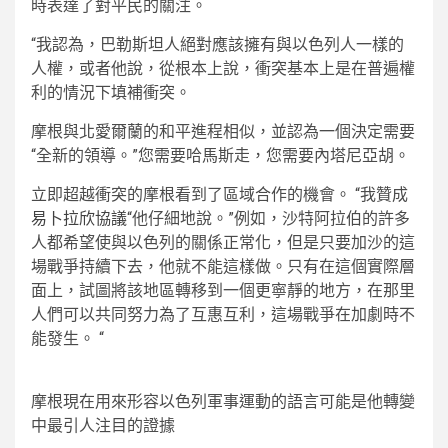
時表達了對平民的關注。
“我認為，巴勒斯坦人絕對應該擁有與以色列人一樣的
人權，或者他說，從根本上說，衝突基本上是在普遍權
利的情況下填補衝突。
摩根與北愛爾蘭的和平進程相似，並認為一個決定需要
“全新的領導。”您需要哈馬斯走，您需要內塔尼亞胡。
立即超越衝突的摩根看到了區域合作的機會。 “我贊成
易卜拉欣協議
“他仔細地說。”例如，沙特阿拉伯的許多
人都希望使與以色列的關係正常化，但是只要加沙的這
場戰爭持續下去，他就不能這樣做。只有在這個實際層
面上，試圖將該地區轉移到一個更寧靜的地方，在那里
人們可以共同努力為了互惠互利，這場戰爭在加劇時不
能發生。 “
摩根現在用來形容以色列軍事運動的語言可能是他轉變
中最引人注目的證據