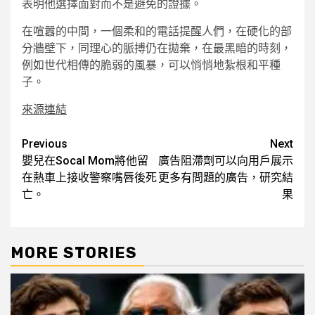
表明他選擇面對而不是避免的證據。
在喧囂的中間，一個柔和的電話提醒人們，在硬化的部
分牆壁下，同理心的脈搏仍在拋棄，在最黑暗的時刻，
例如世代相傳的脆弱的風暴，可以悄悄地紮根和平種
子。
來源連結
Post
Previous
Next
嬰兒在Socal Mom將他留
廣告阻滯劑可以向用戶展示
navigation
在熱車上接收警察嘴唇後死
更多有問題的廣告，研究結
亡。
果
MORE STORIES