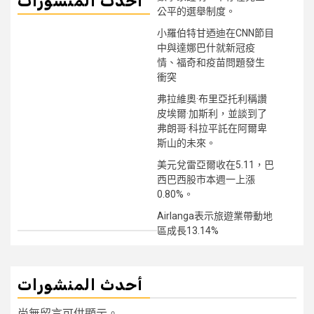
أحدث المنشورات
公平的選舉制度。
小羅伯特甘迺迪在CNN節目
中與達娜巴什就新冠疫
情、福奇和疫苗問題發生
衝突
弗拉維奧·布里亞托利稱讚
皮埃爾·加斯利，並談到了
弗朗哥·科拉平託在阿爾卑
斯山的未來。
美元兌雷亞爾收在5.11，巴
西巴西股市本週一上漲
0.80%。
Airlanga表示旅遊業帶動地
區成長13.14%
أحدث المنشورات
尚無留言可供顯示。