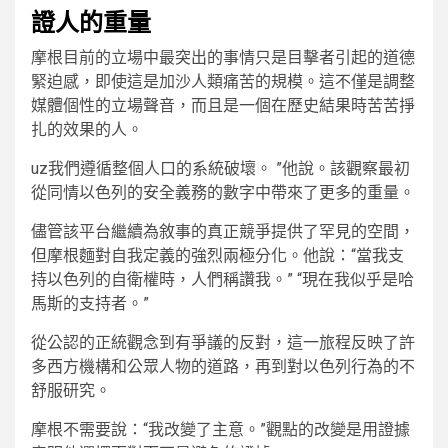
證人的重量
摩根目前的立場中最突出的事情只是目擊者引起的道德
緊迫感，即使這是加沙人類痛苦的規模。這不僅是調整
媒體個性的立場聲音，而且是一個在歷史結果時苦苦掙
扎的效果的人。
uz我們遵循整個人口的系統破壞。 ”他說。該觀察最初
從同情以色列的安全義務的數字中帶來了更多的重量。
儘管該平台繼續為敘事的真正競爭提供了罕見的空間，
但摩根麵對自我定義的強烈兩極分化。他說：“當我支
持以色列的自衛權時，人們稱讚我。” “現在我似乎是哈
馬斯的支持者。”
從公認的正統觀念到有爭議的反對，這一旅程反映了許
多西方機構和公眾人物的道路，再到對以色列行為的不
舒服研究。
摩根不需要說：“我改變了主意。”觀點的改變是用證據