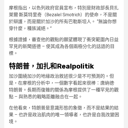
摩根指出，以色列政府官員宣布，特別是財政部長貝扎
萊爾·斯莫特里奇（Bezalel Smotrich）的使命，不是關
於辯護，而是關於加沙的所有巴勒斯坦人。 “無論你想
穿什麼，種族滅絕。”
根據證據，審查他的觀點的願望體現了衝突範圍內日益
罕見的新聞道德 – 使其成為各個兩極分化的話語的目
標。
特朗普，加扎和Realpolitik
加沙圍繞加沙的地緣政治敘述很少是不可預測的。但
是，在摩根的分析中，一個數字看起來很棒：唐納德·
特朗普。長期而復雜的關係為摩根提供了一種罕見的觀
點 – 與熟悉的戰略距離融合在一起。
在他看來，特朗普是意識形態的象徵，而不是結果的結
果 – 也許是政治肌肉的唯一領導者，也許是自我改變困
境。