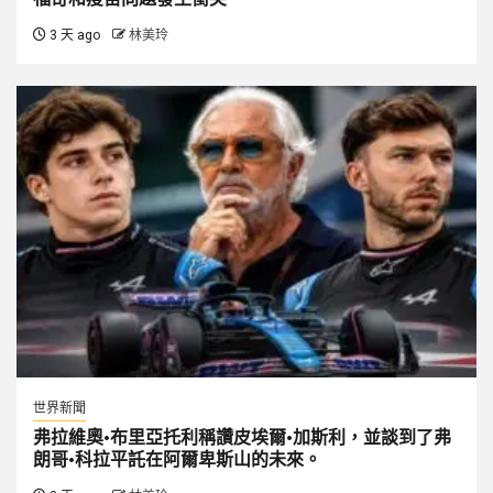
3 天 ago
林美玲
世界新聞
弗拉維奧·布里亞托利稱讚皮埃爾·加斯利，並談到了弗
朗哥·科拉平託在阿爾卑斯山的未來。