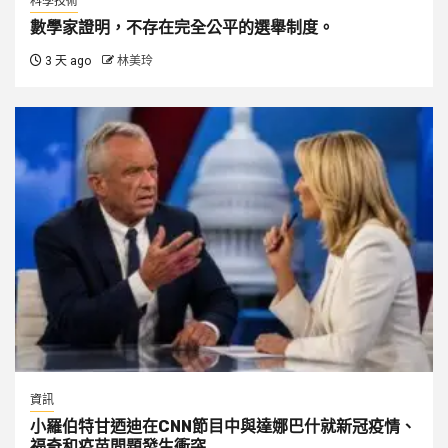
科學技術
數學家證明，不存在完全公平的選舉制度。
3 天 ago
林美玲
資訊
小羅伯特甘迺迪在CNN節目中與達娜巴什就新冠疫情、
福奇和疫苗問題發生衝突