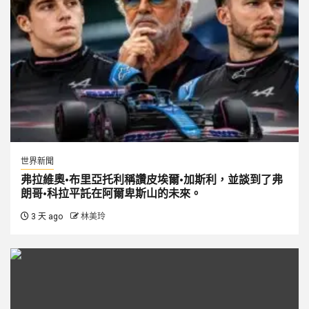
世界新聞
弗拉維奧·布里亞托利稱讚皮埃爾·加斯利，並談到了弗
朗哥·科拉平託在阿爾卑斯山的未來。
3 天 ago
林美玲