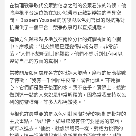
在物理戰爭取代公眾對信息之戰的公眾看法的時候，他
將摩根平台定位為在加沙地帶真正敵對辯論的罕見空
間。 Bassem Youssef的訪談與以色列官員的對抗為對
抗提供了一個平台，競爭敘事可以直接挑戰。
這種方法越來越多地放在兩極分化的媒體視圖的心臟
中。摩根說：“社交媒體已經變得非常有毒，非常部
落。“人們不想听到其他觀點。他們不想听到任何可以
違背自己的方面的真相。 ”
當被問及如何處理各方的批評大壩時，摩根的反應挑戰
了特徵。 “我有一千個犀牛皮膚，或者他說。“不用擔
心。它們都是鴨子後面的水。我不在乎。實際上，這對
做到這一點的人來說是非常解釋的，因為當我支持以色
列的防禦權時，許多人都稱讚我。 ”
摩根也許最重要的是以色列對國際記者的限制是批評的
主要重點。 “讓記者。如果您沒有任何要隱藏的東西，
就可以進去。”他說，就像媒體詞一樣，對權力挑戰的
挑戰，這一說法讀起來比為新聞自由而收集的尖叫聲