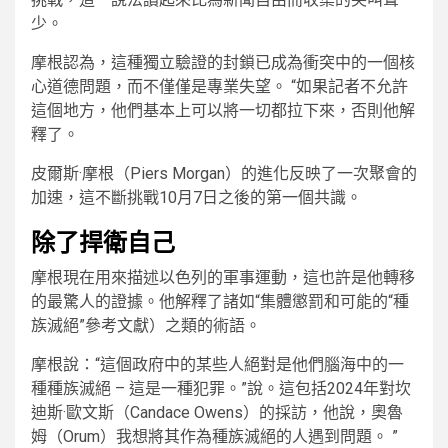
少。
摩根認為，這種獨立驗證的封鎖已成為衝突中的一個核
心道德問題，而不僅僅是專業失望。 “如果記者不允許
這個地方，他們基本上可以將一切都拉下來，否則他解
釋了。
皮爾斯·摩根（Piers Morgan）的進化反映了一次聚會的
加速，這不斷挑戰10月7日之後的第一個共識。
除了捍衛自己
摩根現在用來描述以色列的軍事運動，這也許是他轉移
的最驚人的證據。他解釋了諸如“集體懲罰和可能的“種
族滅絕”參考文獻）之類的術語。
摩根說：“這個政府中的某些人絕對是他們腦海中的一
種種族滅絕 – 這是一種犯罪。”說。這包括2024年對坎
迪斯·歐文斯（Candace Owens）的採訪，他說，奧魯
姆（Orum）我想將其作為種族滅絕的人遇到問題。 ”