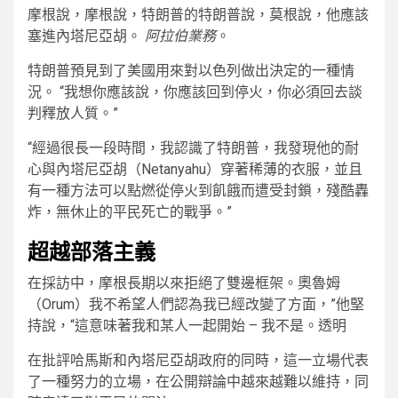
摩根說，摩根說，特朗普的特朗普說，莫根說，他應該
塞進內塔尼亞胡。
阿拉伯業務
。
特朗普預見到了美國用來對以色列做出決定的一種情
況。 “我想你應該說，你應該回到停火，你必須回去談
判釋放人質。”
“經過很長一段時間，我認識了特朗普，我發現他的耐
心與內塔尼亞胡（Netanyahu）穿著稀薄的衣服，並且
有一種方法可以點燃從停火到飢餓而遭受封鎖，殘酷轟
炸，無休止的平民死亡的戰爭。”
超越部落主義
在採訪中，摩根長期以來拒絕了雙邊框架。奧魯姆
（Orum）我不希望人們認為我已經改變了方面，”他堅
持說，“這意味著我和某人一起開始 – 我不是。透明
在批評哈馬斯和內塔尼亞胡政府的同時，這一立場代表
了一種努力的立場，在公開辯論中越來越難以維持，同