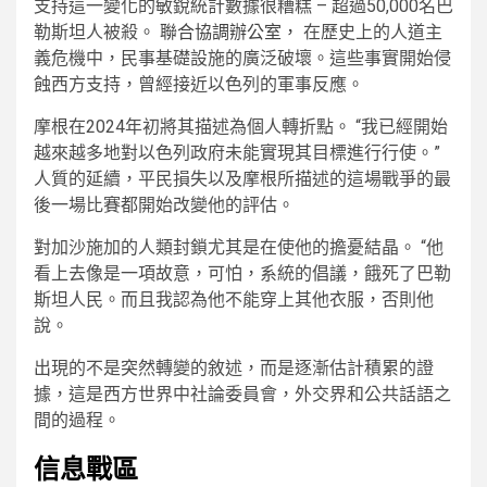
支持這一變化的敏銳統計數據很糟糕 – 超過50,000名巴
勒斯坦人被殺。
聯合協調辦公室，
在歷史上的人道主
義危機中，民事基礎設施的廣泛破壞。這些事實開始侵
蝕西方支持，曾經接近以色列的軍事反應。
摩根在2024年初將其描述為個人轉折點。 “我已經開始
越來越多地對以色列政府未能實現其目標進行行使。”
人質的延續，平民損失以及摩根所描述的這場戰爭的最
後一場比賽都開始改變他的評估。
對加沙施加的人類封鎖尤其是在使他的擔憂結晶。 “他
看上去像是一項故意，可怕，系統的倡議，餓死了巴勒
斯坦人民。而且我認為他不能穿上其他衣服，否則他
說。
出現的不是突然轉變的敘述，而是逐漸估計積累的證
據，這是西方世界中社論委員會，外交界和公共話語之
間的過程。
信息戰區