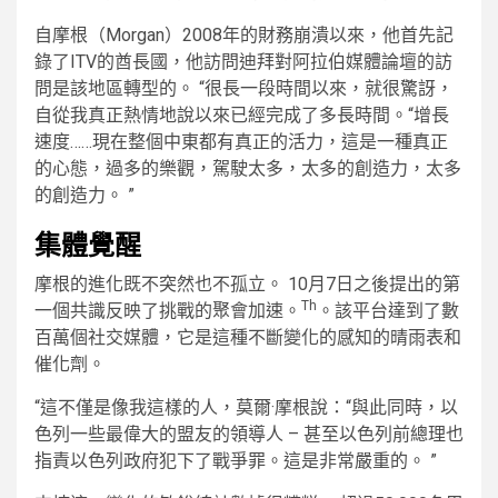
自摩根（Morgan）2008年的財務崩潰以來，他首先記
錄了ITV的酋長國，他訪問迪拜對阿拉伯媒體論壇的訪
問是該地區轉型的。 “很長一段時間以來，就很驚訝，
自從我真正熱情地說以來已經完成了多長時間。“增長
速度……現在整個中東都有真正的活力，這是一種真正
的心態，過多的樂觀，駕駛太多，太多的創造力，太多
的創造力。 ”
集體覺醒
摩根的進化既不突然也不孤立。 10月7日之後提出的第
Th
一個共識反映了挑戰的聚會加速。
。該平台達到了數
百萬個社交媒體，它是這種不斷變化的感知的晴雨表和
催化劑。
“這不僅是像我這樣的人，莫爾·摩根說：“與此同時，以
色列一些最偉大的盟友的領導人 – 甚至以色列前總理也
指責以色列政府犯下了戰爭罪。這是非常嚴重的。 ”