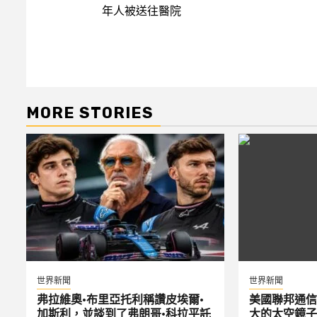
navigation
年人被送往醫院
MORE STORIES
世界新聞
世界新聞
弗拉維奧·布里亞托利稱讚皮埃爾·
美國聯邦通信
加斯利，並談到了弗朗哥·科拉平託
大的太空鏡子