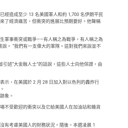
造成至少 13 名美國軍人和約 1,700 名伊朗平民
來了經濟痛苦，但衝突的進展比預期要好。他聲稱
。
生軍事衝突或戰爭——有人稱之為戰爭，有人稱之為
普說。 “我們有一支偉大的軍隊。這對我們來說並不
並引述“大金融人士”的話說，這些人士向他保證，由
，在美國於 2 月 28 日加入對以色列的轟炸行
。
跡象。
場不受歡迎的衝突以及它給美國人在加油站和雜貨
沒有考慮美國人的財務狀況。隨後，本週凌晨 1