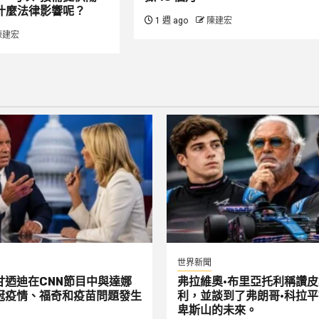
什麼法律影響呢？
1 週 ago
陳建宏
陳建宏
世界新聞
甘迺迪在CNN節目中與達娜
弗拉維奧·布里亞托利稱讚皮
冠疫情、福奇和疫苗問題發生
利，並談到了弗朗哥·科拉
卑斯山的未來。