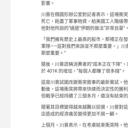
影響。
川普在橢圓形辦公室對記者表示，這場衝突已經
死亡，耗盡了軍事物資，給美國工人階級帶
他對他所說的“繞道”伊朗的做法“非常自豪”
「我們擁有歷史上最高的股市，那裡正在發
軍隊——這對我們來說並不那麼重要，」川
那麼重要。”
隨後，川普謊稱消費者的“成本正在下降”，
於 401K 的增加，“每個人都賺了很多錢”。
這是川普試圖改變衝突敘事的最新嘗試，他表示
動後，這場衝突將帶來快速而決定性的勝利
但戰爭已經持續了三個多月，還沒有結束的
隨著其目標變得越來越難以捉摸，川普對這
店造成的經濟痛苦變得更加不屑一顧。
上個月，川普表示，在考慮結束衝突時，他