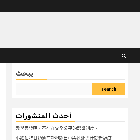
يبحث
search
أحدث المنشورات
數學家證明，不存在完全公平的選舉制度。
小羅伯特甘迺迪在CNN節目中與達娜巴什就新冠疫