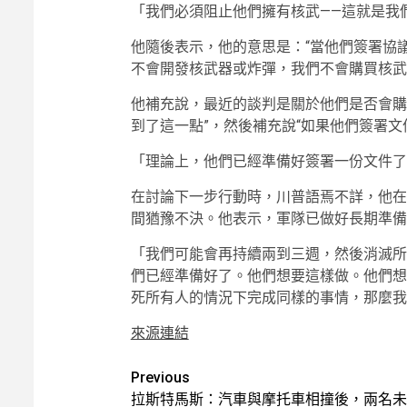
「我們必須阻止他們擁有核武——這就是我
他隨後表示，他的意思是：“當他們簽署協
不會開發核武器或炸彈，我們不會購買核武器
他補充說，最近的談判是關於他們是否會購
到了這一點”，然後補充說“如果他們簽署文
「理論上，他們已經準備好簽署一份文件了
在討論下一步行動時，川普語焉不詳，他在
間猶豫不決。他表示，軍隊已做好長期準備
「我們可能會再持續兩到三週，然後消滅所
們已經準備好了。他們想要這樣做。他們想
死所有人的情況下完成同樣的事情，那麼我
來源連結
Post
Previous
拉斯特馬斯：汽車與摩托車相撞後，兩名未