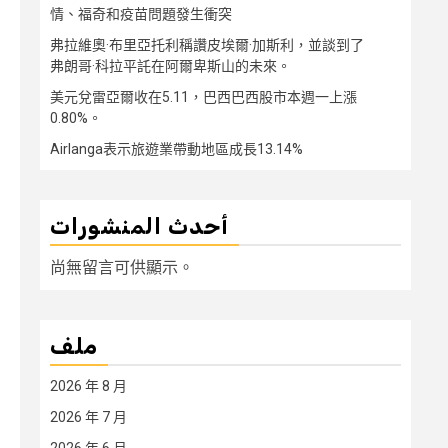
情、福奇和疫苗問題發生衝突
弗拉維奧·布里亞托利稱讚皮埃爾·加斯利，並談到了
弗朗哥·科拉平託在阿爾卑斯山的未來。
美元兌雷亞爾收在5.11，巴西巴西股市本週一上漲
0.80%。
Airlanga表示旅遊業帶動地區成長13.14%
أحدث المنشورات
尚無留言可供顯示。
ملف
2026 年 8 月
2026 年 7 月