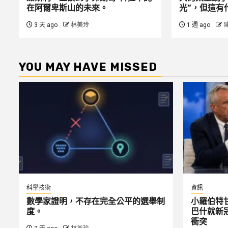
在阿爾卑斯山的未來。
光”，但這有
3 天 ago
林美玲
1 週 ago
YOU MAY HAVE MISSED
科學技術
資訊
數學家證明，不存在完全公平的選舉制
小羅伯特
度。
巴什就新
衝突