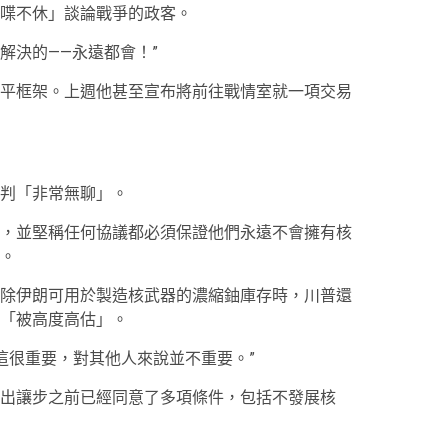
喋不休」談論戰爭的政客。
解決的——永遠都會！”
平框架。上週他甚至宣布將前往戰情室就一項交易
判「非常無聊」。
，並堅稱任何協議都必須保證他們永遠不會擁有核
。
除伊朗可用於製造核武器的濃縮鈾庫存時，川普還
「被高度高估」。
這很重要，對其他人來說並不重要。”
出讓步之前已經同意了多項條件，包括不發展核