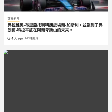
世界新聞
弗拉維奧·布里亞托利稱讚皮埃爾·加斯利，並談到了弗
朗哥·科拉平託在阿爾卑斯山的未來。
4 天 ago
林美玲