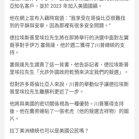
亞知名客戶，並於 2023 年加入美國國籍。
他在網上宣布入籍時寫道：“我享受在哥倫比亞很難找
到的平靜與安寧，因為那裡有很多安全問題。”
德拉埃斯普里埃拉先生將在即將舉行的決選中面對左翼
競爭對手伊万·塞佩達，他於週二獲得了川普總統的支
持。
塞佩達先生譴責了這一背書，他告訴記者，德拉埃斯普
里埃拉先生「允許外國政府乾預來決定我們的競選」。
但對許多哥倫比亞人來說，川普的舉動似乎讓德拉埃斯
普里埃拉先生離勝利更近了一步。
他將與美國的密切關係視為一種優勢。川普獲得支持
後，他在鷹旁邊貼了一張老虎（他的競選吉祥物）的圖
片。
拉丁美洲總統也可以是美國公民嗎？