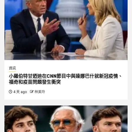
資訊
小羅伯特甘迺迪在CNN節目中與達娜巴什就新冠疫情、
福奇和疫苗問題發生衝突
4 天 ago
林美玲