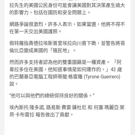
拉先生的美國公民身份可能會讓美國對其決策產生過大
的影響力，包括在國防和安全問題上。
網路爭論很激烈，許多人表示，如果當選，他將不得不
在第一天交出美國護照。
佩特羅指責德拉埃斯普里埃拉向川普下跪，並警告將哥
倫比亞變成美國的「殖民地」。
然而許多支持者認為他的雙重國籍是一種資產。 「阿
韋拉多住在美國，他知道事情是如何運作的，」42 歲
的巴蘭基亞電腦工程師蒂龍·格雷羅 (Tyrone Guerrero)
說。
“他可以與他們的總統保持良好的關係。”
埃內斯托·隆多諾
,
路易斯·費雷·薩杜尼
和
何塞·瑪麗亞·萊
昂·卡布雷拉
報告做出了貢獻。