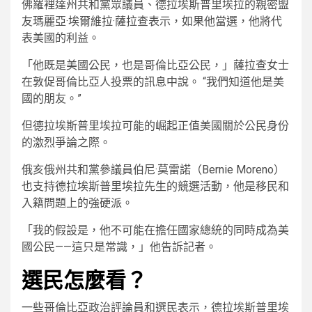
佛羅裡達州共和黨眾議員、德拉埃斯普里埃拉的親密盟
友瑪麗亞·埃爾維拉·薩拉查表示，如果他當選，他將代
表美國的利益。
「他既是美國公民，也是哥倫比亞公民，」薩拉查女士
在敦促哥倫比亞人投票的訊息中說。 “我們知道他是美
國的朋友。”
但德拉埃斯普里埃拉可能的崛起正值美國關於公民身份
的激烈爭論之際。
俄亥俄州共和黨參議員伯尼·莫雷諾（Bernie Moreno）
也支持德拉埃斯普里埃拉先生的競選活動，他是移民和
入籍問題上的強硬派。
「我的假設是，他不可能在擔任國家總統的同時成為美
國公民——這只是常識，」他告訴記者。
選民怎麼看？
一些哥倫比亞政治評論員和選民表示，德拉埃斯普里埃