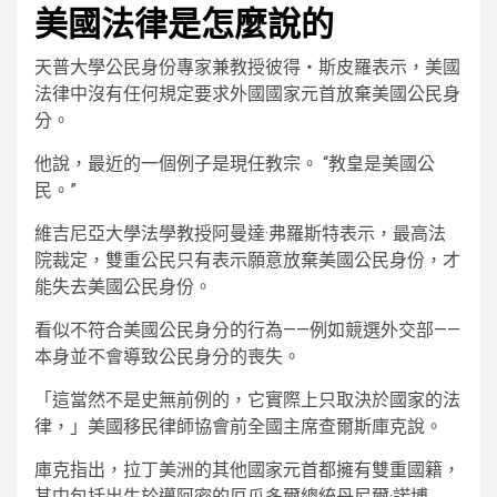
美國法律是怎麼說的
天普大學公民身份專家兼教授彼得‧斯皮羅表示，美國
法律中沒有任何規定要求外國國家元首放棄美國公民身
分。
他說，最近的一個例子是現任教宗。 “教皇是美國公
民。”
維吉尼亞大學法學教授阿曼達·弗羅斯特表示，最高法
院裁定，雙重公民只有表示願意放棄美國公民身份，才
能失去美國公民身份。
看似不符合美國公民身分的行為——例如競選外交部——
本身並不會導致公民身分的喪失。
「這當然不是史無前例的，它實際上只取決於國家的法
律，」美國移民律師協會前全國主席查爾斯庫克說。
庫克指出，拉丁美洲的其他國家元首都擁有雙重國籍，
其中包括出生於邁阿密的厄瓜多爾總統丹尼爾·諾博