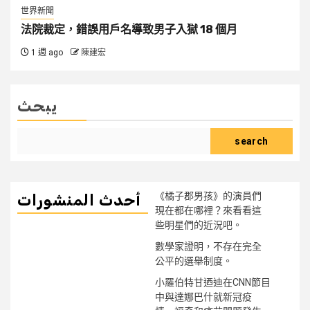
世界新聞
法院裁定，錯誤用戶名導致男子入獄 18 個月
1 週 ago
陳建宏
يبحث
search
《橘子郡男孩》的演員們
أحدث المنشورات
現在都在哪裡？來看看這
些明星們的近況吧。
數學家證明，不存在完全
公平的選舉制度。
小羅伯特甘迺迪在CNN節目
中與達娜巴什就新冠疫