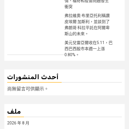
情、福奇和疫苗問題發生
衝突
弗拉維奧·布里亞托利稱讚
皮埃爾·加斯利，並談到了
弗朗哥·科拉平託在阿爾卑
斯山的未來。
美元兌雷亞爾收在5.11，巴
西巴西股市本週一上漲
0.80%。
أحدث المنشورات
尚無留言可供顯示。
ملف
2026 年 8 月