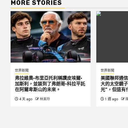
MORE STORIES
世界新聞
世界新聞
弗拉維奧·布里亞托利稱讚皮埃爾·
美國聯邦通信
加斯利，並談到了弗朗哥·科拉平託
大的太空鏡子
在阿爾卑斯山的未來。
光”，但這有
4 天 ago
林美玲
1 週 ago