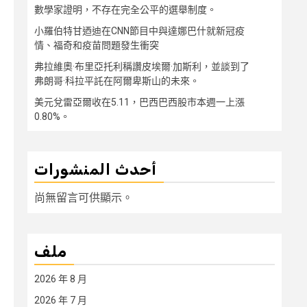
數學家證明，不存在完全公平的選舉制度。
小羅伯特甘迺迪在CNN節目中與達娜巴什就新冠疫
情、福奇和疫苗問題發生衝突
弗拉維奧·布里亞托利稱讚皮埃爾·加斯利，並談到了
弗朗哥·科拉平託在阿爾卑斯山的未來。
美元兌雷亞爾收在5.11，巴西巴西股市本週一上漲
0.80%。
أحدث المنشورات
尚無留言可供顯示。
ملف
2026 年 8 月
2026 年 7 月