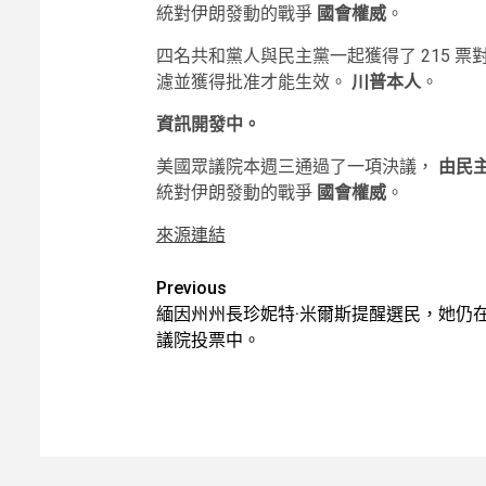
統對伊朗發動的戰爭
國會權威
。
四名共和黨人與民主黨一起獲得了 215 票
濾並獲得批准才能生效。
川普本人
。
資訊開發中。
美國眾議院本週三通過了一項決議，
由民
統對伊朗發動的戰爭
國會權威
。
來源連結
Post
Previous
緬因州州長珍妮特·米爾斯提醒選民，她仍
navigation
議院投票中。