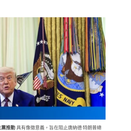
主黨推動
具有像徵意義，旨在阻止唐納德·特朗普總