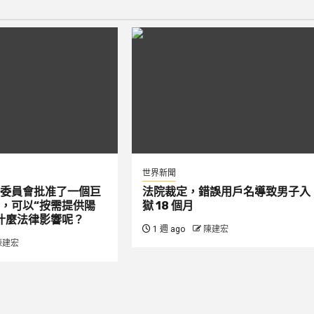
世界新聞
委員會批准了一個巨
法院裁定，錯誤用戶名導致男子入
，可以“按需提供陽
獄 18 個月
什麼法律影響呢？
1 週 ago
陳建宏
陳建宏