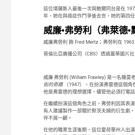
這位堪薩斯人最後一次與鮑爾同台是在 1977
年，她在與癌症作鬥爭後去世，她的第四任丈夫約翰
威廉·弗勞利（弗萊德·
威廉弗勞利 飾 Fred Mertz；弗勞利在 
哥倫比亞廣播公司（CBS）透過蓋蒂圖片社
威廉·弗勞利 (William Frawley) 
街的奇蹟
（1947），在扮演弗雷德這個
他是弗雷德的理想選擇，儘管他必須打電話
在繼續扮演這個角色之前，弗勞利因其表
有人建議製作一部關於默茨夫婦的衍生劇，
伴不屑一顧。
在他的職業生涯後期，這位愛荷華州人出