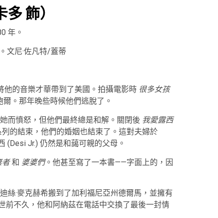
卡多 飾）
0 年。
。文尼·佐凡特/蓋蒂
30 年代初將他的音樂才華帶到了美國。拍攝電影時
很多女孩
·鮑爾。那年晚些時候他們逃脫了。
害她而憤怒，但他們最終總是和解。關閉後
我愛露西
系列的結束，他們的婚姻也結束了。這對夫婦於
 (Desi Jr.) 仍然是和藹可親的父母。
棄者
和
婆婆們
。他甚至寫了一本書——字面上的，因
迪絲·麥克赫希搬到了加利福尼亞州德爾馬，並擁有
癌去世前不久，他和阿納茲在電話中交換了最後一封情