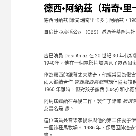
德西·阿納茲（瑞奇·里
德西阿納茲 飾演 瑞奇里卡多；阿納茲，198
哥倫比亞廣播公司（CBS）透過蓋蒂圖片社
古巴演員 Desi Arnaz 在 20 世紀 
1940年，他在一個電影片場遇見了露西爾
作為露西的銀幕丈夫瑞奇，他經常因為傷
兩人繼續合作
露西戴西喜劇時間
但隨著該
1960 年離婚，但對孩子露西 (Lucy) 和小德西
阿納茲繼續在幕後工作，製作了諸如
被遺
為書名是
書
。
這位演員兼音樂家後來與他的第二任妻子伊
一個純種馬牧場。 1986 年，保羅因肺
書。