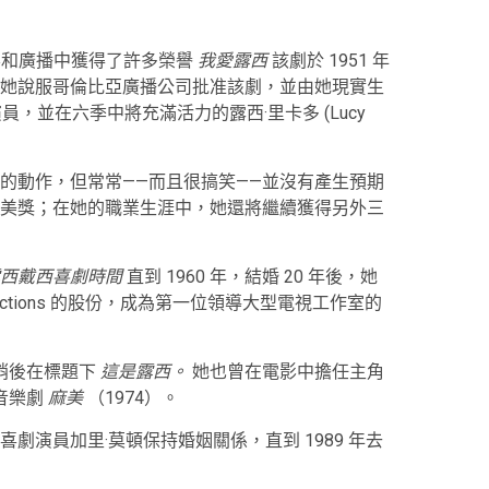
已經在電影和廣播中獲得了許多榮譽
我愛露西
該劇於 1951 年
她說服哥倫比亞廣播公司批准該劇，並由她現實生
擔任演員，並在六季中將充滿活力的露西·里卡多 (Lucy
的動作，但常常——而且很搞笑——並沒有產生預期
美獎；在她的職業生涯中，她還將繼續獲得另外三
西戴西喜劇時間
直到 1960 年，結婚 20 年後，她
ductions 的股份，成為第一位領導大型電視工作室的
稍後在標題下
這是露西。
她也曾在電影中擔任主角
和音樂劇
麻美
（1974）。
劇演員加里·莫頓保持婚姻關係，直到 1989 年去