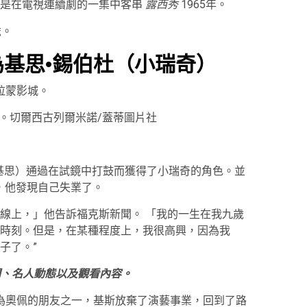
演是在電視連續劇的一集中客串
露西秀
1965年。
歲。
為基思·錫伯杜（小瑞奇）
拉蒙影城。
社。切爾西古列爾米諾/蓋蒂圖片社
·基思）通過在試鏡中打鼓而獲得了小瑞奇的角色。並
，他發現自己失業了。
線上，」他告訴福克斯新聞。 「我的一生在我九歲
時刻。但是，在某種程度上，我很高興，因為我
子了。”
樂新聞、名人動態以及觀看內容。
為奧佩的朋友之一，基斯放棄了演藝事業，回到了路