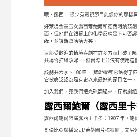
哦，露西……很少有電視節目能像你的那樣
好萊塢金童玉女露西爾鮑爾和德西阿納茲創
面，但他們在銀幕上的化學反應是不可否認
緣，並讓觀眾哈哈大笑。
這部受歡迎的情境喜劇在許多方面打破了障
共場合描繪孕婦——但實際上並沒有使用這
該劇共六季、180集，
我愛露西
它獲得了
它被廣泛認為是有史以來最好的節目之一，
加入我們，讓我們把光碟翻過來，探索劇組
露西爾鮑爾（露西里卡
露西爾鮑爾飾演露西里卡多；1987 年，
哥倫比亞廣播公司/蓋蒂圖片檔案館；文尼