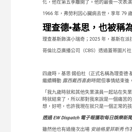
化，他在第五季離開了。他的最後一次表
1966 年，弗勞利因心臟病去世，享年 79 
理查德·基思，也被稱
理查基斯飾演小瑞奇；2025 年，基斯在派
哥倫比亞廣播公司（CBS）透過蓋蒂圖片
四歲時，基思·錫伯杜（正式名稱為理查德
繼續轉動
露西戴西喜劇時間
;但事情結束後
「我九歲時就和其他失業演員一起站在失業
時就結束了，所以那對我來說是一個痛苦的
想，好吧，也許我現在就只是一個正常的孩
透過 EW Dispatch 電子報獲取每日娛
雖然他也有過幾次出場
安迪格里菲斯秀
作