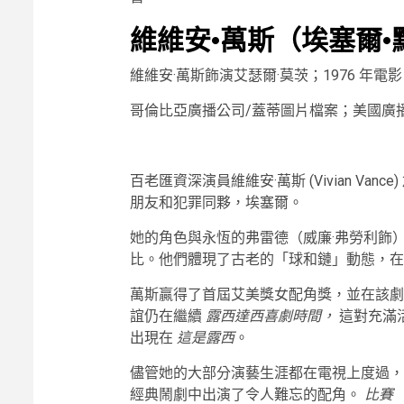
維維安·萬斯（埃塞爾·
維維安·萬斯飾演艾瑟爾·莫茨；1976 年
哥倫比亞廣播公司/蓋蒂圖片檔案；美國廣
百老匯資深演員維維安·萬斯 (Vivian Vanc
朋友和犯罪同夥，埃塞爾。
她的角色與永恆的弗雷德（威廉·弗勞利飾
比。他們體現了古老的「球和鏈」動態，在
萬斯贏得了首屆艾美獎女配角獎，並在該劇
誼仍在繼續
露西達西喜劇時間，
這對充滿
出現在
這是露西
。
儘管她的大部分演藝生涯都在電視上度過，
經典鬧劇中出演了令人難忘的配角。
比賽