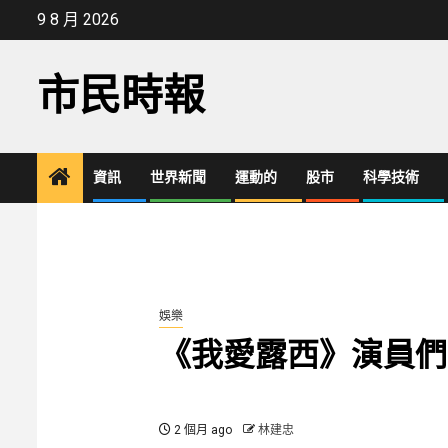
Skip
9 8 月 2026
to
content
市民時報
資訊
世界新聞
運動的
股市
科學技術
娛樂
《我愛露西》演員們
2 個月 ago
林建忠