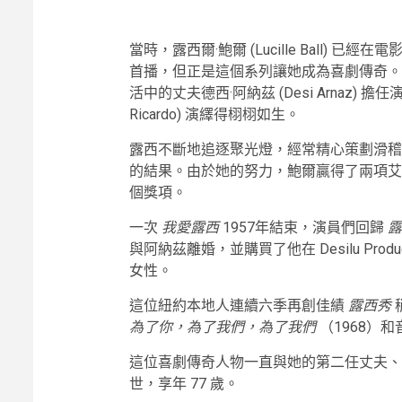
當時，露西爾·鮑爾 (Lucille Ball) 
首播，但正是這個系列讓她成為喜劇傳奇。
活中的丈夫德西·阿納茲 (Desi Arnaz) 
Ricardo) 演繹得栩栩如生。
露西不斷地追逐聚光燈，經常精心策劃滑稽
的結果。由於她的努力，鮑爾贏得了兩項艾
個獎項。
一次
我愛露西
1957年結束，演員們回歸
露
與阿納茲離婚，並購買了他在 Desilu Pro
女性。
這位紐約本地人連續六季再創佳績
露西秀
為了你，為了我們，為了我們
（1968）
這位喜劇傳奇人物一直與她的第二任丈夫、喜
世，享年 77 歲。