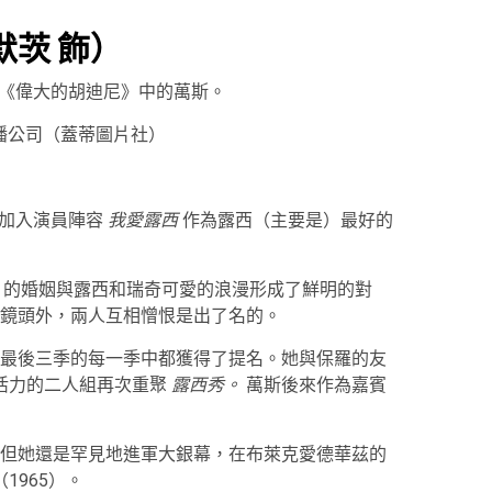
默茨 飾）
電影《偉大的胡迪尼》中的萬斯。
播公司（蓋蒂圖片社）
e) 加入演員陣容
我愛露西
作為露西（主要是）最好的
）的婚姻與露西和瑞奇可愛的浪漫形成了鮮明的對
鏡頭外，兩人互相憎恨是出了名的。
最後三季的每一季中都獲得了提名。她與保羅的友
活力的二人組再次重聚
露西秀。
萬斯後來作為嘉賓
但她還是罕見地進軍大銀幕，在布萊克愛德華茲的
（1965）。