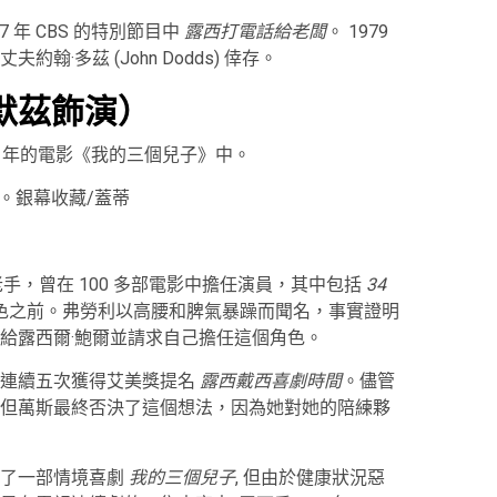
 年 CBS 的特別節目中
露西打電話給老闆
。 1979
·多茲 (John Dodds) 倖存。
默茲飾演）
1963 年的電影《我的三個兒子》中。
。銀幕收藏/蓋蒂
是一名雜耍老手，曾在 100 多部電影中擔任演員，其中包括
34
角色之前。弗勞利以高腰和脾氣暴躁而聞名，事實證明
給露西爾·鮑爾並請求自己擔任這個角色。
演連續五次獲得艾美獎提名
露西戴西喜劇時間
。儘管
但萬斯最終否決了這個想法，因為她對她的陪練夥
演了一部情境喜劇
我的三個兒子
,
但由於健康狀況惡