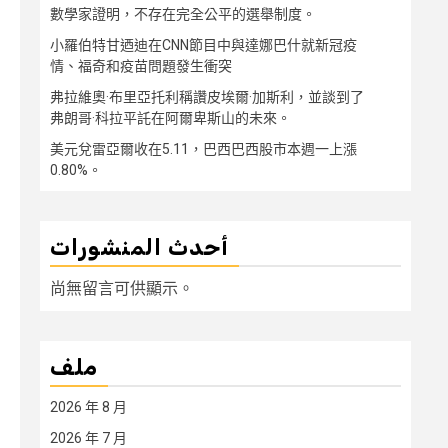
數學家證明，不存在完全公平的選舉制度。
小羅伯特甘迺迪在CNN節目中與達娜巴什就新冠疫
情、福奇和疫苗問題發生衝突
弗拉維奧·布里亞托利稱讚皮埃爾·加斯利，並談到了
弗朗哥·科拉平託在阿爾卑斯山的未來。
美元兌雷亞爾收在5.11，巴西巴西股市本週一上漲
0.80%。
أحدث المنشورات
尚無留言可供顯示。
ملف
2026 年 8 月
2026 年 7 月