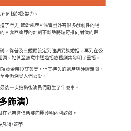
具有同樣的影響力。
造了歷史
我愛露西
。儘管戲外有很多戲劇性的場
的。露西魯莽的計劃不斷地將瑞奇推向崩潰的邊
礙，從普及三鏡頭設定到強調異族婚姻，再到在公
個詞。她甚至無意中透過播放舊劇集發明了重播。
四項黃金時段艾美獎，但其持久的遺產與硬體無關。
至今仍深受人們喜愛。
最後一次拍攝後演員們發生了什麼事。
多飾演）
鮑爾在兄弟會俱樂部向麗莎明內利致敬。
佐凡特/蓋蒂