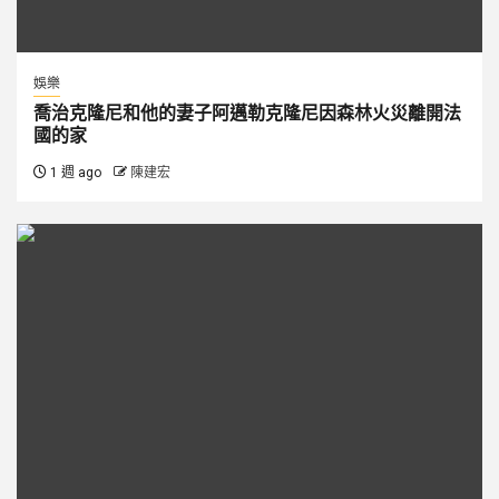
娛樂
喬治克隆尼和他的妻子阿邁勒克隆尼因森林火災離開法
國的家
1 週 ago
陳建宏