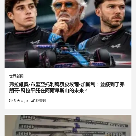
世界新聞
弗拉維奧·布里亞托利稱讚皮埃爾·加斯利，並談到了弗
朗哥·科拉平託在阿爾卑斯山的未來。
3 天 ago
林美玲