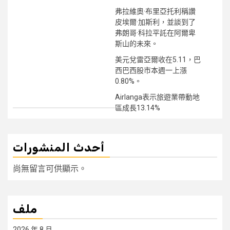
弗拉維奧·布里亞托利稱讚
皮埃爾·加斯利，並談到了
弗朗哥·科拉平託在阿爾卑
斯山的未來。
美元兌雷亞爾收在5.11，巴
西巴西股市本週一上漲
0.80%。
Airlanga表示旅遊業帶動地
區成長13.14%
أحدث المنشورات
尚無留言可供顯示。
ملف
2026 年 8 月