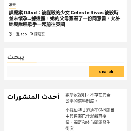
娛樂
謀殺案 D4vd：被謀殺的少女 Celeste Rivas 被殺時
並未懷孕…據透露，她的父母簽署了一份同意書，允許
她與說唱歌手一起前往英國
1 週 ago
陳建宏
يبحث
search
數學家證明，不存在完全
أحدث المنشورات
公平的選舉制度。
小羅伯特甘迺迪在CNN節目
中與達娜巴什就新冠疫
情、福奇和疫苗問題發生
衝突