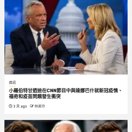
資訊
小羅伯特甘迺迪在CNN節目中與達娜巴什就新冠疫情、
福奇和疫苗問題發生衝突
3 天 ago
林美玲