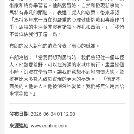
術家和終身學習者。他熱愛冒險、自然和發現新事物。
馬特有非凡的頭腦，」表達了感人的敬意，後來承認
「馬特多年來一直在與嚴重的心理健康挑戰和毒癮作鬥
爭。馬特的生活並非沒有錯誤、掙扎和章節。」「我們
不會低估我們了這一點。
布朗的家人對他的遺產發表了衷心的感謝。
布朗寫道：「當我們想到馬特時，我們會記住一個年輕
人，他熱愛荒野，可以在洶湧的水域中航行，畫畫幾個
小時，沉浸在學習中，讓我們意想不到地開懷大笑，並
擁有比大多數人敢於實現的更大的夢想。」 「他是不
完美的。他是人。他被深深地愛著。我們將無法用言語
來懷念他。」
發布日期:
2026-06-04 01:12:00
來源連結:
www.eonline.com