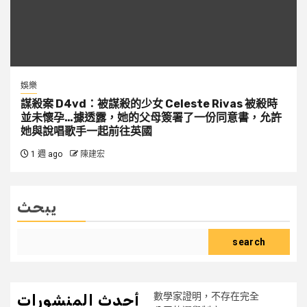
娛樂
謀殺案 D4vd：被謀殺的少女 Celeste Rivas 被殺時
並未懷孕…據透露，她的父母簽署了一份同意書，允許
她與說唱歌手一起前往英國
1 週 ago
陳建宏
يبحث
search
數學家證明，不存在完全
أحدث المنشورات