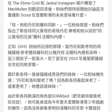
在 The Stone Cold 和 Jackal Instagram 帳戶轉發了
MacMullen 的歡迎訊息後，粉絲們很快就開始討論這次
重播對 Scout 在查爾斯港的未來意味著什麼。
「哇，她和丹尼和羅科同齡，」一位粉絲寫道。粉絲們
指出了斯各特同父異母的哥哥丹尼·摩根和她以前的“同
父異母的兄弟”羅科·法爾科內裡。
正如《GH》粉絲所記得的那樣，當丹尼和斯考特的母
親薩姆·麥考爾與羅科的父親丹特·法爾科內裡有染時，
這三個孩子一起長大。但丁甚至在 2024 年萬聖節薩姆
去世前向她求婚。
鑑於斯各特一直被描繪成男孩們的妹妹，一位粉絲補充
道：“丹尼和洛科變老了嗎？因為斯各特看起來老了，
或者更老了，她應該是妹妹。”
由於斯各特飾演的角色是SORASed（肥皂劇快速衰老
綜合症），她可能會成為今年夏天查爾斯港青少年戲劇
的補充，因為沒有跡象表明扮演羅科的芬恩·卡爾或扮