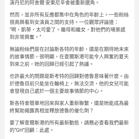
演丹尼的阿舍爾·安東尼辛會被重新選角。
然而，並非所有反應都集中在角色的年齡上。一些粉絲
很高興看到女演員之間的支持。一位觀眾評論道：
“啊，凱蒂，太可愛了。繼母和繼女，對他們的場景感
到非常興奮。”
無論粉絲們是在討論斯各特的年齡，還是在期待她未來
的故事情節，很明顯，在查爾斯港可能令人興奮的夏天
到來之前，她的回歸已經引起了熱議。
也許最大的問題是斯考特的回歸對德魯意味著什麼。由
於德魯目前只能坐在輪椅上，無法交流，他的女兒可能
會發現自己處於一個主要故事情節的中心。
斯各特會簡單地回來與家人重新聯繫，還是她能成為最
終幫助揭露真相並釋放德魯的催化劑？
要了解查爾斯港的所有最新動態，請務必查看我們最新
的“GH”回顧：此處。