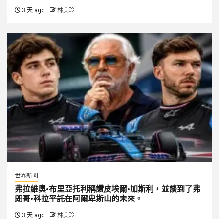
3 天 ago
林美玲
世界新聞
弗拉維奧·布里亞托利稱讚皮埃爾·加斯利，並談到了弗
朗哥·科拉平託在阿爾卑斯山的未來。
3 天 ago
林美玲