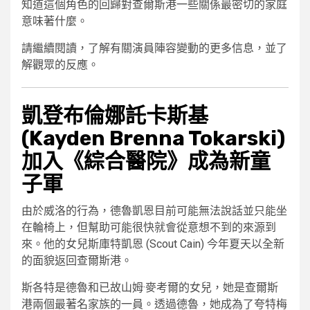
知道這個角色的回歸對查爾斯港一些關係最密切的家庭
意味著什麼。
請繼續閱讀，了解有關演員陣容變動的更多信息，並了
解觀眾的反應。
凱登布倫娜託卡斯基
(Kayden Brenna Tokarski)
加入《綜合醫院》成為新童
子軍
由於威洛的行為，德魯凱恩目前可能無法說話並只能坐
在輪椅上，但幫助可能很快就會從意想不到的來源到
來。他的女兒斯庫特凱恩 (Scout Cain) 今年夏天以全新
的面貌返回查爾斯港。
斯各特是德魯和已故山姆·麥考爾的女兒，她是查爾斯
港兩個最著名家族的一員。透過德魯，她成為了夸特梅