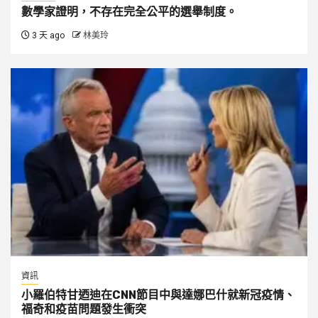
數學家證明，不存在完全公平的選舉制度。
3 天 ago
林美玲
資訊
小羅伯特甘迺迪在CNN節目中與達娜巴什就新冠疫情、
福奇和疫苗問題發生衝突