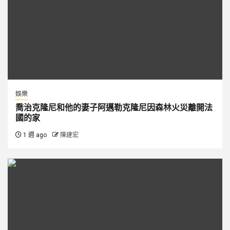
娛樂
喬治克隆尼和他的妻子阿邁勒克隆尼因森林火災離開法
國的家
1 週 ago
陳建宏