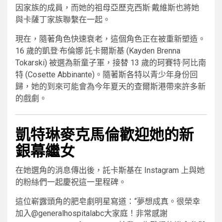
因家族的成員，而她的祖母亞歷克西斯·戴維斯也將她
與卡薩丁家族聯繫在一起。
現在，隨著角色快速衰老，這個角色正在被重新塑造。
16 歲的凱登·布倫娜·託卡爾斯基 (Kayden Brenna
Tokarski) 被選為新童子軍，接替 13 歲的珂賽特·阿比南
特 (Cosette Abbinante)。隨著斯各特以青少年身份回
歸，她的到來可能會為今年夏天的查爾斯港帶來許多新
的戲劇。
凱特琳麥克馬倫歡迎她的新
銀幕繼女
在她選角的消息傳出後，託卡斯基在 Instagram 上與她
的粉絲們一起慶祝這一里程碑。
這位嶄露頭角的肥皂劇明星寫道：“夢想成真。很榮幸
加入@generalhospitalabc大家庭！非常感謝