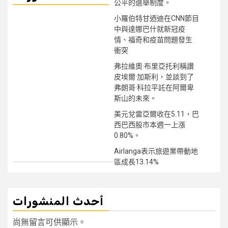
公平的選舉制度。
小羅伯特甘迺迪在CNN節目
中與達娜巴什就新冠疫
情、福奇和疫苗問題發生
衝突
弗拉維奧·布里亞托利稱讚
皮埃爾·加斯利，並談到了
弗朗哥·科拉平託在阿爾卑
斯山的未來。
美元兌雷亞爾收在5.11，巴
西巴西股市本週一上漲
0.80%。
Airlanga表示旅遊業帶動地
區成長13.14%
أحدث المنشورات
尚無留言可供顯示。