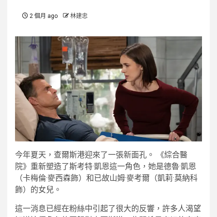
2 個月 ago
林建忠
今年夏天，查爾斯港迎來了一張新面孔。 《綜合醫
院》重新塑造了斯考特·凱恩這一角色，她是德魯·凱恩
（卡梅倫·麥西森飾）和已故山姆·麥考爾（凱莉·莫納科
飾）的女兒。
這一消息已經在粉絲中引起了很大的反響，許多人渴望