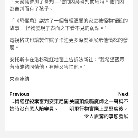
「夫妻倆參加了審判……他們因為審判而結婚。他們因
為審判而有了孩子。
「《恐懼角》講述了一個曾經溫馨的家庭被怪物摧毀的
故事……怪物發現了表面之下看不見的弱點。”
電視格式也讓製作賦予卡迪更多深度並展示他憤怒的發
展。
安托斯卡在洛杉磯紅地毯上告訴法新社：“我希望觀眾
有時能夠同情他，有時又害怕他。”
來源連結
Post
Previous
Next
卡梅羅謀殺案審判安東尼開
美國頂級驅魔師之一聲稱不
navigation
始時沒有黑人陪審員。
明飛行物實際上是惡魔後，
令人震驚的事態發展