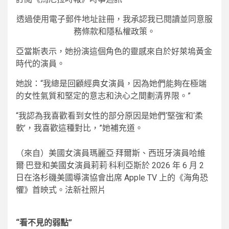
透過使用電子郵件地址註冊，我承認我已閱讀並同意服
務條款和隱私權政策。
亞當斯表示，她扮演這個角色的靈感來自於好萊塢黃金
時代的演員。
她說：“我總是回顧經典女演員，因為她們能夠在極端
的女性氣質和堅定的意志和決心之間劃清界限。”
“我認為我喜歡看到女性的部分原因是她們‘堅強’和‘柔
軟’，我喜歡這種對比，”她補充道。
（來自）美國女演員瑪麗亞·拜爾斯、西班牙演員哈維
爾·巴登和美國女演員莉莉·科利亞斯於 2026 年 6 月 2
日在洛杉磯美國導演協會出席 Apple TV 上的《海角恐
懼》首映式。法新社照片
“看不見的弱點”