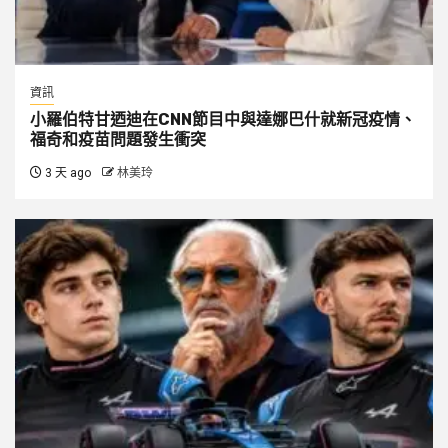
資訊
小羅伯特甘迺迪在CNN節目中與達娜巴什就新冠疫情、
福奇和疫苗問題發生衝突
3 天 ago
林美玲