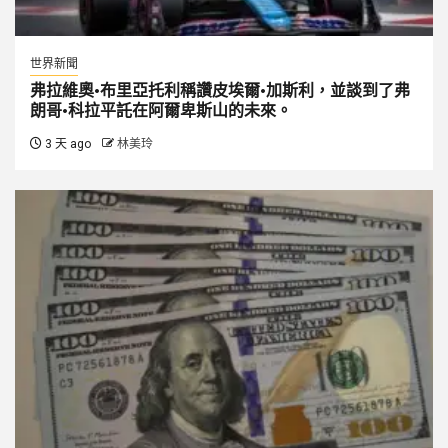
世界新聞
弗拉維奧·布里亞托利稱讚皮埃爾·加斯利，並談到了弗
朗哥·科拉平託在阿爾卑斯山的未來。
3 天 ago
林美玲