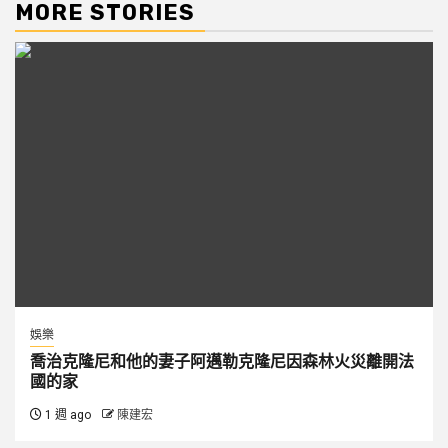
MORE STORIES
娛樂
喬治克隆尼和他的妻子阿邁勒克隆尼因森林火災離開法
國的家
1 週 ago
陳建宏