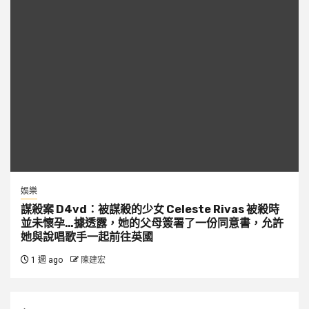
娛樂
謀殺案 D4vd：被謀殺的少女 Celeste Rivas 被殺時
並未懷孕…據透露，她的父母簽署了一份同意書，允許
她與說唱歌手一起前往英國
1 週 ago
陳建宏