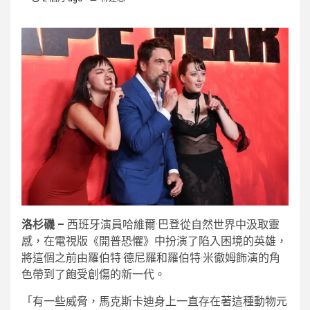
洛杉磯 –
西班牙演員哈維爾·巴登從自然世界中汲取靈
感，在電視版《開普恐懼》中扮演了陷入困境的英雄，
將這個之前由羅伯特·德尼羅和羅伯特·米徹姆飾演的角
色帶到了飽受創傷的新一代。
「有一些威脅，馬克斯卡迪身上一直存在著這種動物元