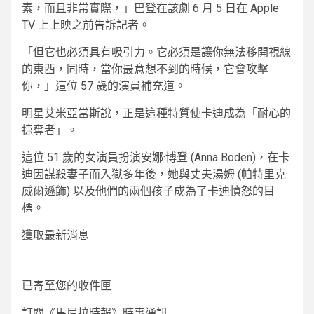
素，而且非常實際，」巴登在該劇 6 月 5 日在 Apple
TV 上上映之前告訴記者。
「但它也必須具有吸引力。它必須是讓你無法移開視線
的東西，同時，當你最意想不到的時候，它會攻擊
你，」這位 57 歲的演員補充道。
明星艾米亞當斯說，正是這種特質使卡迪成為「耐心的
掠奪者」。
這位 51 歲的女演員扮演安娜·博登 (Anna Boden)，在卡
迪因謀殺妻子而入獄多年後，她與丈夫湯姆 (帕特里克·
威爾遜飾) 以及他們的兩個孩子成為了卡迪憤怒的目
標。
獲取最新消息
已寄至您的收件匣
訂閱《馬尼拉時報》時事通訊