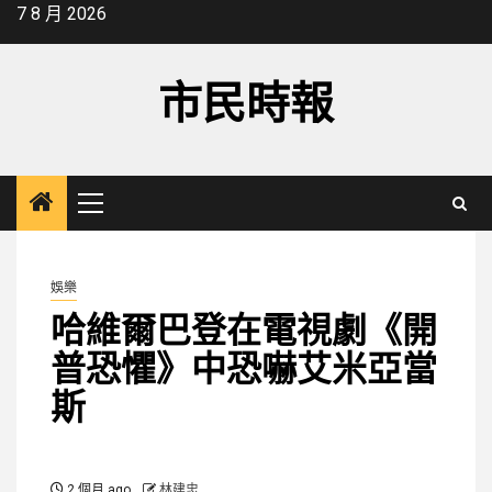
Skip
7 8 月 2026
to
content
市民時報
Primary
Menu
娛樂
哈維爾巴登在電視劇《開
普恐懼》中恐嚇艾米亞當
斯
2 個月 ago
林建忠