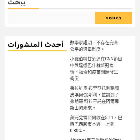
يبحث
search
數學家證明，不存在完全
أحدث المنشورات
公平的選舉制度。
小羅伯特甘迺迪在CNN節目
中與達娜巴什就新冠疫
情、福奇和疫苗問題發生
衝突
弗拉維奧·布里亞托利稱讚
皮埃爾·加斯利，並談到了
弗朗哥·科拉平託在阿爾卑
斯山的未來。
美元兌雷亞爾收在5.11，巴
西巴西股市本週一上漲
0.80%。