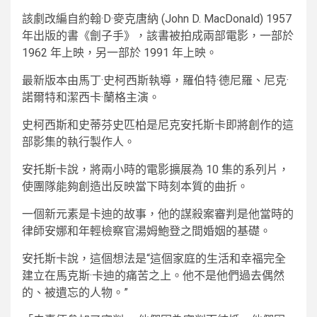
該劇改編自約翰·D·麥克唐納 (John D. MacDonald) 1957
年出版的書《劊子手》，該書被拍成兩部電影，一部於
1962 年上映，另一部於 1991 年上映。
最新版本由馬丁·史柯西斯執導，羅伯特·德尼羅、尼克·
諾爾特和潔西卡·蘭格主演。
史柯西斯和史蒂芬史匹柏是尼克安托斯卡即將創作的這
部影集的執行製作人。
安托斯卡說，將兩小時的電影擴展為 10 集的系列片，
使團隊能夠創造出反映當下時刻本質的曲折。
一個新元素是卡迪的故事，他的謀殺案審判是他當時的
律師安娜和年輕檢察官湯姆鮑登之間婚姻的基礎。
安托斯卡說，這個想法是“這個家庭的生活和幸福完全
建立在馬克斯·卡迪的痛苦之上。他不是他們過去偶然
的、被遺忘的人物。”