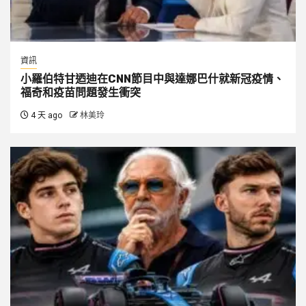
資訊
小羅伯特甘迺迪在CNN節目中與達娜巴什就新冠疫情、
福奇和疫苗問題發生衝突
4 天 ago
林美玲