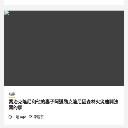
娛樂
喬治克隆尼和他的妻子阿邁勒克隆尼因森林火災離開法
國的家
1 週 ago
陳建宏