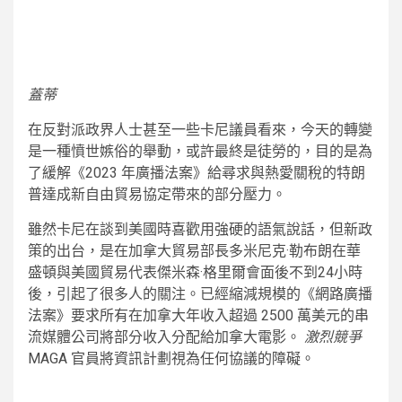
蓋蒂
在反對派政界人士甚至一些卡尼議員看來，今天的轉變
是一種憤世嫉俗的舉動，或許最終是徒勞的，目的是為
了緩解《2023 年廣播法案》給尋求與熱愛關稅的特朗
普達成新自由貿易協定帶來的部分壓力。
雖然卡尼在談到美國時喜歡用強硬的語氣說話，但新政
策的出台，是在加拿大貿易部長多米尼克·勒布朗在華
盛頓與美國貿易代表傑米森·格里爾會面後不到24小時
後，引起了很多人的關注。已經縮減規模的《網路廣播
法案》要求所有在加拿大年收入超過 2500 萬美元的串
流媒體公司將部分收入分配給加拿大電影。
激烈競爭
MAGA 官員將資訊計劃視為任何協議的障礙。