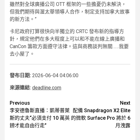
雖然對全球廣播公司 OTT 框架的一些擔憂仍未解決，
但我們期待與渥太華領導人合作，制定支持加拿大故事
的新方法。”
卡尼政府打算很快向半獨立的 CRTC 發布新的指導方
針，規定他們在多大程度上可以和不能在線上廣播和
CanCon 籌款方面遵守法律。這與商務談判無關……我要
去小屋了。
發布日期:
2026-06-04 04:06:00
來源連結:
deadline.com
Post
Previous
Next
李安德魯斯直播：凱蒂普萊
配備 Snapdragon X2 Elite
navigation
斯的丈夫“必須支付 10 萬英
的微軟 Surface Pro 將於 6
鎊才能自由行走”
月洩露