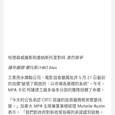
哈德森威廉斯和康納斯托里對峙
激烈競爭
薩布麗娜·蘭托斯/HBO Max
工業用水運輸公司、電影協會嚴厲批評 5 月​​ 21 日最初
的加價“破壞了開放的、以市場為基礎的系統”，今天，
MPA 卡尼·阿薩德工廠多倫多分部的團隊扭轉了命運。
「今天的公告承認 CRTC 提議的投資義務框架需要改
變，」加拿大 MPA 主席兼董事總經理 Michelle Austin
表示。 「我們對政府對新政策指導的承諾感到鼓舞。