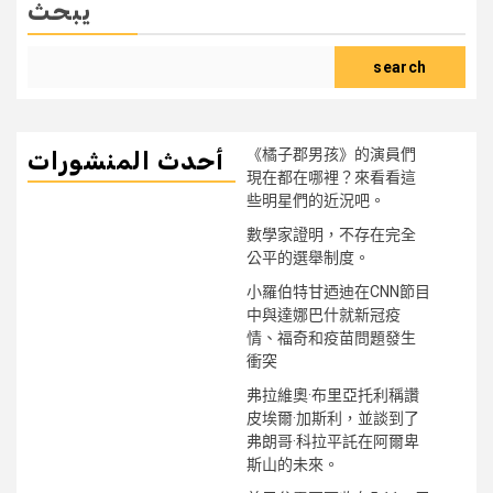
يبحث
search
《橘子郡男孩》的演員們
أحدث المنشورات
現在都在哪裡？來看看這
些明星們的近況吧。
數學家證明，不存在完全
公平的選舉制度。
小羅伯特甘迺迪在CNN節目
中與達娜巴什就新冠疫
情、福奇和疫苗問題發生
衝突
弗拉維奧·布里亞托利稱讚
皮埃爾·加斯利，並談到了
弗朗哥·科拉平託在阿爾卑
斯山的未來。