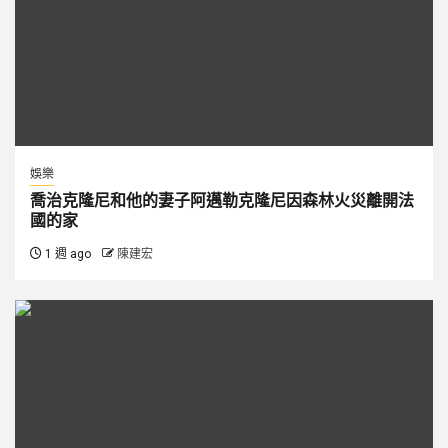
娛樂
喬治克隆尼和他的妻子阿邁勒克隆尼因森林火災離開法
國的家
1 週 ago
陳建宏