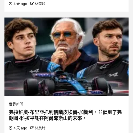
4 天 ago
林美玲
世界新聞
弗拉維奧·布里亞托利稱讚皮埃爾·加斯利，並談到了弗
朗哥·科拉平託在阿爾卑斯山的未來。
4 天 ago
林美玲