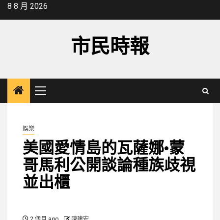
Skip
8 8 月 2026
to
content
市民時報
Primary
Menu
娛樂
美國愛情島的瓦薩娜·蒙
哥馬利公開談論種族歧視
並出櫃
2 個月 ago
陳建宏