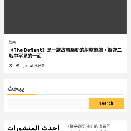
娛樂
《The Defiant》是一款故事驅動的射擊遊戲，探索二
戰中罕見的一面
1 週 ago
林建忠
يبحث
search
《橘子郡男孩》的演員們
أحدث المنشورات