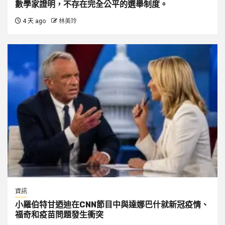
數學家證明，不存在完全公平的選舉制度。
4 天 ago
林美玲
資訊
小羅伯特甘迺迪在CNN節目中與達娜巴什就新冠疫情、
福奇和疫苗問題發生衝突