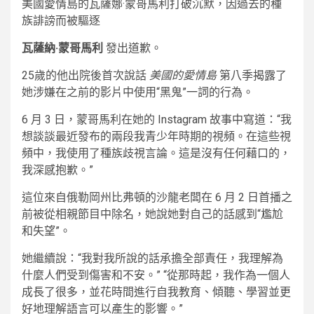
美國愛情島的瓦薩娜·蒙哥馬利打破沉默，因過去的種
族誹謗而被驅逐
瓦薩納·蒙哥馬利
發出道歉。
25歲的他出院後首次說話
美國的愛情島
第八季揭露了
她涉嫌在之前的影片中使用“黑鬼”一詞的行為。
6 月 3 日，蒙哥馬利在她的 Instagram 故事中寫道：“我
想談談最近發布的兩段我青少年時期的視頻。在這些視
頻中，我使用了種族歧視言論。這是沒有任何藉口的，
我深感抱歉。”
這位來自俄勒岡州比弗頓的沙龍老闆在 6 月 2 日首播之
前被從相親節目中除名，她說她對自己的話感到“尷尬
和失望”。
她繼續說：“我對我所說的話承擔全部責任，我理解為
什麼人們受到傷害和不安。” “從那時起，我作為一個人
成長了很多，並花時間進行自我教育、傾聽、學習並更
好地理解語言可以產生的影響。”