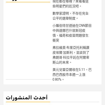
現在都在哪裡？來看看這
些明星們的近況吧。
數學家證明，不存在完全
公平的選舉制度。
小羅伯特甘迺迪在CNN節目
中與達娜巴什就新冠疫
情、福奇和疫苗問題發生
衝突
弗拉維奧·布里亞托利稱讚
皮埃爾·加斯利，並談到了
弗朗哥·科拉平託在阿爾卑
斯山的未來。
美元兌雷亞爾收在5.11，巴
西巴西股市本週一上漲
0.80%。
أحدث المنشورات