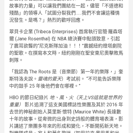
故事的力量」可以讓我們團結在一起，儘管「不道德和
殘酷」的領導人「試圖分裂我們……我們不會讓這種情
況發生。是嗎？」熱烈的歡呼回應。
翠貝卡企業 (Tribeca Enterprises) 首席執行官簡·羅森塔
爾 (Jane Rosenthal) 在 NBA 總決賽中點頭致意，引起
了震耳欲聾的“尼克斯隊加油！！！”震撼紐約燈塔劇院
的聖歌。在撰寫本文時，紐約剛剛在聖安東尼奧擊敗馬
刺隊。
「我認為 The Roots 是（音樂節）第一年的樂隊，」奎
斯特洛夫說。
靈魂的夏天
）考試前。 “不可能告訴樂隊
中的鼓手 25 年後他們會在哪裡。”
HBO 的節日紀錄片
地、風、火（天上VS這就是世界的
重量）
影片追溯了這支美國標誌性樂團及其於 2016 年
去世的神秘創始人莫里斯·懷特 (Maurice White) 長達數
十年的故事。從卑微的出身到史詩般的體育場表演，影
片講述了樂團多年來的形成和變化，不斷開拓新天地。