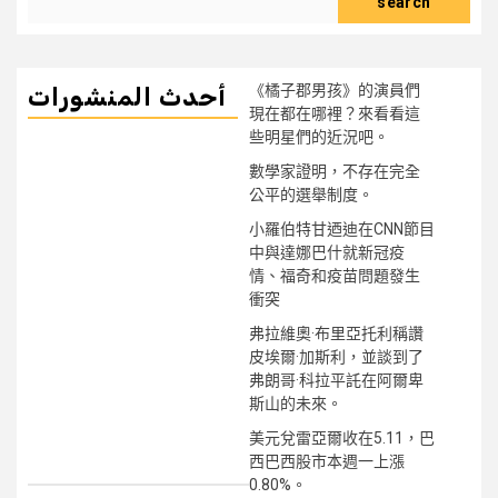
search
《橘子郡男孩》的演員們
أحدث المنشورات
現在都在哪裡？來看看這
些明星們的近況吧。
數學家證明，不存在完全
公平的選舉制度。
小羅伯特甘迺迪在CNN節目
中與達娜巴什就新冠疫
情、福奇和疫苗問題發生
衝突
弗拉維奧·布里亞托利稱讚
皮埃爾·加斯利，並談到了
弗朗哥·科拉平託在阿爾卑
斯山的未來。
美元兌雷亞爾收在5.11，巴
西巴西股市本週一上漲
0.80%。