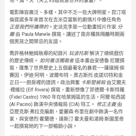
地、風、火（天上VS這就是世界的重量）
。
電影陣容廣泛、多樣，其中不乏一些大牌明星。昆汀塔
倫提諾多年來首次在吉米亞當斯的劇情片中擔任角色
正是我們所攜帶的
。史派克李是一位動畫短片作家
分
離
由 Paula Manele 撰寫，講述了南非種族隔離時期兩
個男孩之間禁忌的友誼。
喬許格林鮑姆執導的紀錄片
玩波托斯
解決了總統戲仿
的歷史傳統。
如何養活獨裁者
這本書由安德魯·尼爾撰
寫，匯集了世界歷史上五個最著名的暴君——薩達姆·侯
賽因、伊迪·阿明、波爾布特、奧古斯托·皮諾切特和金
正日——廚房裡的證詞。政治興奮
卡斯楚被殺
由艾爾夫
·裡維拉 (Elf Rivera) 撰寫，重新想像了菲德爾·卡斯特羅
(Fidel Castro) 1960 年在哈萊姆區的生活，阿爾·帕西諾
(Al Pacino) 飾演中央情報局 (CIA) 特工。
修正主義
由
亞歷克斯·弗拉克編劇，愛麗森·布里在劇中飾演一名作
家，與安德烈·霍蘭德、達斯汀·霍夫曼和湯姆·斯圖里奇
一起撰寫她的下一部暢銷小說。