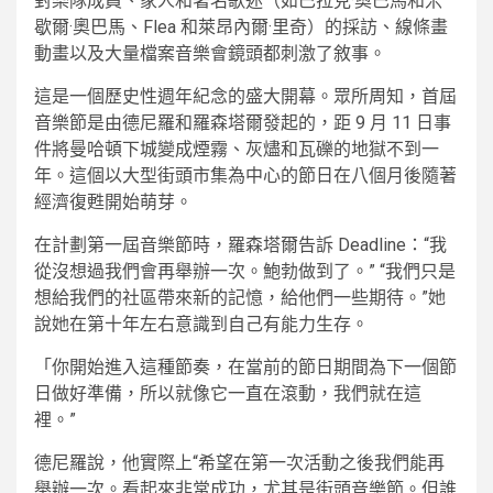
對樂隊成員、家人和著名歌迷（如巴拉克·奧巴馬和米
歇爾·奧巴馬、Flea 和萊昂內爾·里奇）的採訪、線條畫
動畫以及大量檔案音樂會鏡頭都刺激了敘事。
這是一個歷史性週年紀念的盛大開幕。眾所周知，首屆
音樂節是由德尼羅和羅森塔爾發起的，距 9 月 11 日事
件將曼哈頓下城變成煙霧、灰燼和瓦礫的地獄不到一
年。這個以大型街頭市集為中心的節日在八個月後隨著
經濟復甦開始萌芽。
在計劃第一屆音樂節時，羅森塔爾告訴 Deadline：“我
從沒想過我們會再舉辦一次。鮑勃做到了。” “我們只是
想給我們的社區帶來新的記憶，給他們一些期待。”她
說她在第十年左右意識到自己有能力生存。
「你開始進入這種節奏，在當前的節日期間為下一個節
日做好準備，所以就像它一直在滾動，我們就在這
裡。”
德尼羅說，他實際上“希望在第一次活動之後我們能再
舉辦一次。看起來非常成功，尤其是街頭音樂節。但誰