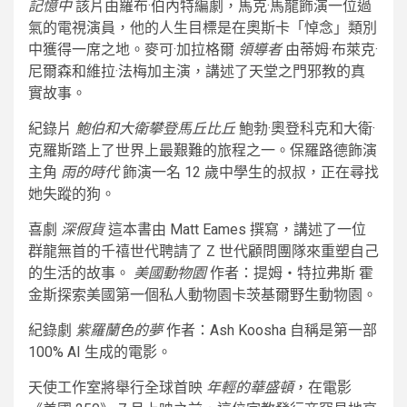
記憶中
該片由羅布·伯內特編劇，馬克·馬龍飾演一位過
氣的電視演員，他的人生目標是在奧斯卡「悼念」類別
中獲得一席之地。麥可·加拉格爾
領導者
由蒂姆·布萊克·
尼爾森和維拉·法梅加主演，講述了天堂之門邪教的真
實故事。
紀錄片
鮑伯和大衛攀登馬丘比丘
鮑勃·奧登科克和大衛·
克羅斯踏上了世界上最艱難的旅程之一。保羅路德飾演
主角
雨的時代
飾演一名 12 歲中學生的叔叔，正在尋找
她失蹤的狗。
喜劇
深假貨
這本書由 Matt Eames 撰寫，講述了一位
群龍無首的千禧世代聘請了 Z 世代顧問團隊來重塑自己
的生活的故事。
美國動物園
作者：提姆‧特拉弗斯 霍
金斯探索美國第一個私人動物園卡茨基爾野生動物園。
紀錄劇
紫羅蘭色的夢
作者：Ash Koosha 自稱是第一部
100% AI 生成的電影。
天使工作室將舉行全球首映
年輕的華盛頓
，在電影