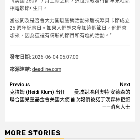
《美國 250》 7 月上映之前，這位宗教發行商罕見地亮
y
相電影節
生日。
當被問及是否會大力開展營銷活動來慶祝翠貝卡節成立
25 週年紀念日。如果人們想來參加這個節日，他們會
想來，因為這裡有精彩的節目和有趣的活動。”
發布日期:
2026-06-04 05:07:00
來源連結:
deadline.com
Post
Previous
Next
克拉姆 (Heidi Klum) 出任
曼城對埃利奧特·安德森的
navigation
聯合國兒童基金會美國大使
首次報價被諾丁漢森林拒絕
——消息人士
MORE STORIES