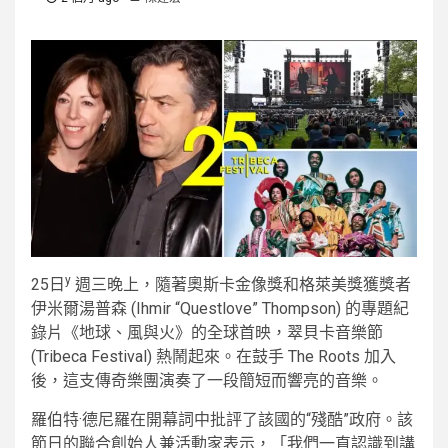
y
25日
週三晚上，隨著奧斯卡金像獎和格萊美獎獲獎者
伊米爾湯普森 (Ihmir “Questlove” Thompson) 的專題紀
錄片《地球、風與火》的全球首映，翠貝卡音樂節
(Tribeca Festival) 熱鬧起來。在鼓手 The Roots 加入
後，這支傳奇樂團演奏了一段簡短而響亮的音樂。
羅伯特·德尼羅在開幕詞中批評了該國的“殘酷”政府。該
節日的聯合創始人兼活動家表示，「我們一直認識到講