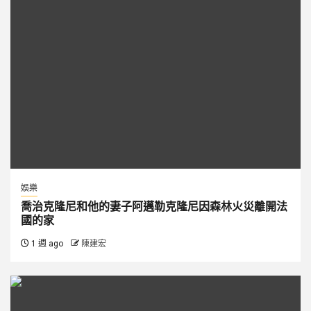
娛樂
喬治克隆尼和他的妻子阿邁勒克隆尼因森林火災離開法
國的家
1 週 ago
陳建宏