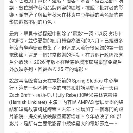
者。它增加了電視、遊戲、播客、聚會、復古活動、演
講、數位創作者和品牌內容的區域，擺脫了批評者的影
響，並塑造了與每年秋天在林肯中心舉辦的著名紐約電
影節截然不同的角色。
最終，翠貝卡從標題中刪除了“電影”一詞，以反映城市
的擴張，並從憂鬱的四月轉變為溫和的六月。已經很多
年沒有舉辦街頭市集了，但這是大流行後回歸的第一個
電影節，這是一個非常歡樂的活動，在五個行政區都有
戶外放映。 2026 年版本在哈德遜城市廣場舉辦免費戶
外放映系列，回顧過去 25 年的電影。
說故事高峰會每天在電影節的 Spring Studios 中心舉
行，這是一個不拘一格的問答和對話活動。第一天由
Zach Braff、莉莉拉貝 (Lily Rabe) 和哈米甚林克萊特
(Hamish Linklater) 主演，內容是 AMPAS 發展計畫的總
結和短篇故事講述課程。去年，它增加了一個專門的短
片影院，提交的放映數量顯著增加。今年放映了 86 部
影片，是所有主要電影節中規模最大的電影節之一。