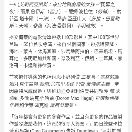
一9 (
艾莉西亞凱斯：來自地獄廚房的女孩
—“閉幕之
夜”，雨果·魯伊斯（
但丁
）、薩姆·波拉德（
勞倫
）、索
菲亞·塔卡爾（
一法
）、喬許·亞歷山大（
莎拉‧巴雷勒
斯：天啊，悲傷
（海法·曼蘇爾）
不明確的
）。
提交備案的電影清單包括118部影片，其中108部世界
首映，55位首次導演，來自44個國家，包括喀麥隆、
海地、蒙古、北馬其頓、沙烏地阿拉伯、巴基斯坦、馬
耳他、多明尼加共和國、奈及利亞、伊朗、土耳其、摩
洛哥、卡達和菲律賓。
首次擔任導演的包括肖恩小野列儂
三隻鳥：完整的圓
圈
;扎克伍茲與
設施;
加布里埃爾·巴索
反傳統主義
：奎
因惠特尼威爾遜，與維莉迪亞娜利伯曼共同執導
簡·米
施
到;多倫·馬克斯·哈蓋 (Doron Max Hagai)
它讓我保持
年輕
;和伊萊·薩克斯
露西舒爾曼
。
「每年都會有更多的參賽作品，並且有更多的作品被製
作並發送給我們，這真的很令人興奮，」節日總監卡拉
·庫蘇馬諾 (Cara Cusumano) 告訴 Deadline。 “這對於創