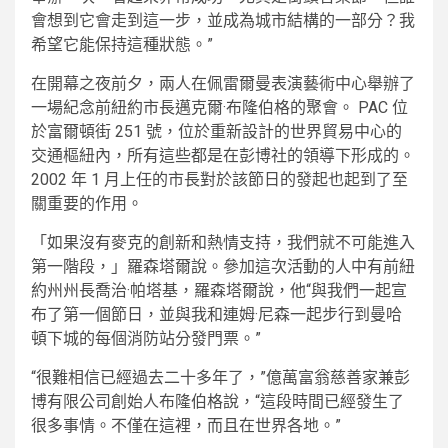
會想到它會走到這一步，並成為城市結構的一部分？我
希望它能保持這種狀態。”
在開幕之夜前夕，兩人在佩雷爾曼表演藝術中心舉辦了
一場紀念前紐約市長邁克爾·布隆伯格的聚會。 PAC 位
於富爾頓街 251 號，位於重新設計的世界貿易中心的
交通樞紐內，所有這些都是在彭博社的領導下形成的。
2002 年 1 月上任的市長對於該節日的發起也起到了至
關重要的作用。
「如果沒有麥克的創新和熱情支持，我們就不可能進入
第一階段，」羅森塔爾說。參加這次活動的人中有前紐
約州州長喬治·帕塔基，羅森塔爾說，他“與我們一起宣
布了第一個節日，並與我和連姆·尼森一起步行到曼哈
頓下城的每個消防站分發門票。”
“很難相信已經過去二十多年了，”億萬富翁慈善家兼彭
博有限公司創始人布隆伯格說，“這段時間已經發生了
很多事情。不僅在這裡，而且在世界各地。”