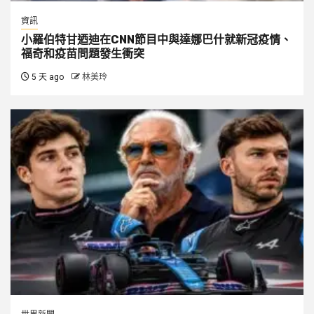
資訊
小羅伯特甘迺迪在CNN節目中與達娜巴什就新冠疫情、
福奇和疫苗問題發生衝突
5 天 ago
林美玲