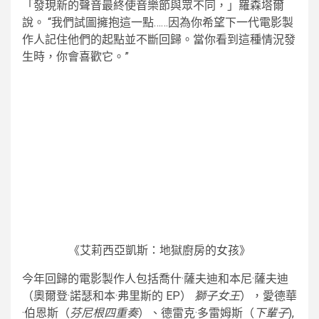
「發現新的聲音最終使音樂節與眾不同，」羅森塔爾
說。 “我們試圖擁抱這一點……因為你希望下一代電影製
作人記住他們的起點並不斷回歸。當你看到這種情況發
生時，你會喜歡它。”
《艾莉西亞凱斯：地獄廚房的女孩》
今年回歸的電影製作人包括喬什·薩夫迪和本尼·薩夫迪
（奧爾登·諾瑟和本·弗里斯的 EP）
獅子女王
），愛德華
·伯恩斯（
芬尼根四重奏
）、德雷克·多雷姆斯（
下輩子
),