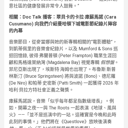
意社區的健康發展非常令人鼓舞。”
相關：Doc Talk 播客：翠貝卡的卡拉·庫蘇馬諾 (Cara
Cusumano) 向我們介紹曼哈頓下城電影節紀錄片陣容
的內幕
音樂節目，從麥當娜與她的新專輯相關的“電影體驗”，
到凱蒂佩里的音樂會紀錄片，以及 Mumford & Sons 巡
迴回憶錄
,
彼得·弗蘭普頓 (Peter Frampton) 職業生涯回
顧和馬格達萊納灣 (Magdalena Bay) 視覺專輯
假想盤
。
菲尼亞斯出現了，埃斯特·海姆也出現了。布魯斯·斯普
林斯汀 (Bruce Springsteen) 將與波諾 (Bono)、德尼羅
(De Niro) 和帕蒂·史密斯 (Patti Smith) 一起獲得 2026 年
哈利·貝拉方特社會正義之聲獎。
庫蘇馬諾說，音樂「似乎每年都呈指數級增長」。例
如，開幕之夜——與 The Roots 一起表演《地球、風與
火》——「並不是巡演中的一站。這確實是今晚和此時
此刻的事情。」他們將在《Questlove》放映後演奏