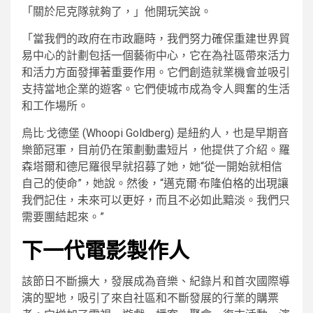
「關於尼克隊就夠了，」他開玩笑說。
「當我們的政府在市政廳時，我們努力確保重建世界貿
易中心的計劃包括一個藝術中心，它在為社區帶來活力
和活力方面發揮著重要作用。它們創造就業機會並吸引
支持當地企業的遊客。它們使城市成為令人興奮的生活
和工作場所。
烏比·戈德堡 (Whoopi Goldberg) 是紐約人，也是早期音
樂節冠軍，目前仍在策劃動畫短片，他提供了介紹。羅
森塔爾和德尼羅很早就招募了她，她“從一開始就相信
自己的使命”，她說。然後，“邁克爾·布隆伯格的出現讓
我們記住，未來可以更好，而且不必如此黯淡。我們只
需要團結起來。”
下一代電影製作人
該節日不斷擴大，發展成為音樂、紀錄片和首次國際導
演的聖地，吸引了來自社區和不斷發展的行業的購票