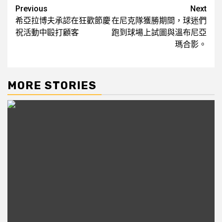
Post
Previous
Next
希亞拉博夫承認在狂歡節慶
在尼克隊獲勝期間，球迷們
navigation
祝活動中毆打顧客
跑到球場上試圖與溫布尼亞
瑪合影。
MORE STORIES