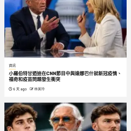
資訊
小羅伯特甘迺迪在CNN節目中與達娜巴什就新冠疫情、
福奇和疫苗問題發生衝突
6 天 ago
林美玲