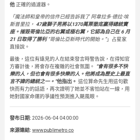
他
正確的過濾器。
「魔法師和皇帝的信件已經告訴我了
阿韋拉多·德拉·埃
斯普里拉，
47歲獅子男將以1370萬票徹底贏得總統寶
座
。摧毀哥倫比亞的右翼或極右翼，它認為自己在 6 月
21 日取得了勝利
“哥倫比亞新時代的開始。”
」占星家
直接說。
最後，這位有遠見的人在結束發言時警告說，在得知官
方審計後，將會存在複雜的社會氛圍。
“會有很多不快
樂的人，但也會有很多快樂的人。他將成為歷史上最直
言不諱的總統之一。”
他指出
。
這位算命先生用這句歡
快而有力的話語，再次證明了她並不害怕站在一線，用
她對國家命運的爭議性預測進入颶風眼。
發布日期:
2026-06-04 04:00:00
來源連結:
www.publimetro.co