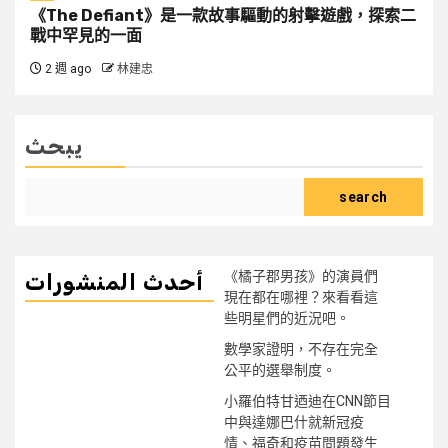
《The Defiant》是一款故事驅動的射擊遊戲，探索二
戰中罕見的一面
2 週 ago
林建忠
يبحث
search
《橘子郡男孩》的演員們
أحدث المنشورات
現在都在哪裡？來看看這
些明星們的近況吧。
數學家證明，不存在完全
公平的選舉制度。
小羅伯特甘迺迪在CNN節目
中與達娜巴什就新冠疫
情、福奇和疫苗問題發生