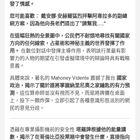
發了情感。
您可能喜歡：
戴安娜·安赫爾猛烈抨擊阿韋拉多的副總
統方案，因為他向長老們提出了“請幫我……”
在這幅狂熱的全景圖中，公民們不耐煩地尋找有關國家
方向的任何線索，占星術和神秘主義的世界發揮了作
用。
在數位對話中發揮主導作用，表明該行業最有影
響力的人物的期望在引發虛擬環境中的辯論時具有戰略
意義。
具體來說，著名的 Mahoney Vidente 震撼了舞台
國家
政治，揭示了關於誰將掌握納里尼奧之家鑰匙的有力預
測
。這位算命師並沒有視而不見，而是將牌攤在桌面
上，投下一顆炸彈，立即引起了各種意識形態派別的網
民的意見分歧。
憑藉在專業攝影機前的安全性
塔羅牌根據他的能量讀
數，揭示了在哥倫比亞投票箱中會發生什麼，直接指向