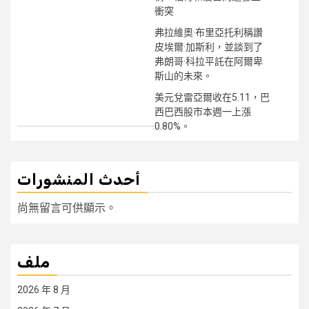
衝突
弗拉維奧·布里亞托利稱讚
皮埃爾·加斯利，並談到了
弗朗哥·科拉平託在阿爾卑
斯山的未來。
美元兌雷亞爾收在5.11，巴
西巴西股市本週一上漲
0.80%。
أحدث المنشورات
尚無留言可供顯示。
ملف
2026 年 8 月