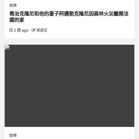
娛樂
喬治克隆尼和他的妻子阿邁勒克隆尼因森林火災離開法
國的家
2 週 ago
陳建宏
娛樂