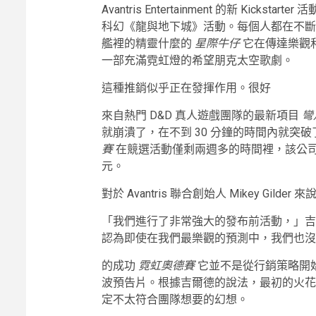
Avantris Entertainment 的新 Ki
科幻《龍與地下城》活動。每個人都在不斷
艦裡的精靈什麼的
星際牛仔
它在傳達樂觀
一部充滿霓虹燈的希望朋克太空歌劇。
這種推銷似乎正在發揮作用。很好
來自熱門 D&D 真人遊戲團隊的最新項目
彎
就崩潰了，在不到 30 分鐘的時間內就突破
賽
在競選活動僅剩兩週多的時間裡，該公司已從 
元。
對於 Avantris 聯合創始人 Mikey Gi
「我們進行了非常強大的發布前活動，」吉爾德
認為即使在我們最樂觀的預測中，我們也沒
的成功
霓虹奧德賽
它並不是從行銷策略開
波預告片。根據吉爾德的說法，最初的火花來
定不太符合團隊想要的幻想。