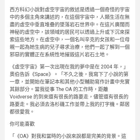
西方科幻小說對虛空宇宙的敘述是透過一個奇怪的宇宙
中的多個主角來講述的，在這個宇宙中，人類生活在無
盡的虛空中垂直堆疊的墜落岩石世界中。在這片廣闊而
神秘的虛空中，該領域的居民可以透過上升或下沉來探
索這些地方。在虛空中，一個名叫辛克的女孩和一位母
親一起為她生病的兒子尋求治療，他們一起了解到一個
邪惡的實體正在系統性地摧毀這片岩石土地。
《虛空宇宙》第一次出現在我的夢中是在 2004 年，」
奧伯告訴《Space》。「不久之後，我寫下了小說的第
一章，並開始在筆記本和其他小型輔助寫作計畫中充實
其餘部分。當我從事 The OA 的工作時，距離
Voidverse 的到來還有很長的路要走，儘管還有很長的
路要走。我必須去洛杉磯工作並帶上我的打字機。鄰居
都很愛我。
你可能喜歡
「《OA》對我和當時的小說來說都是完美的背景。這