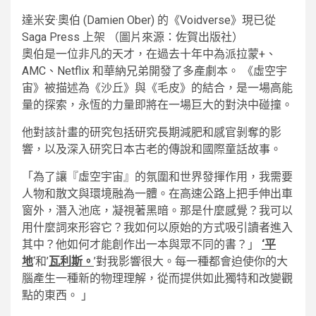
達米安·奧伯 (Damien Ober) 的《Voidverse》現已從
Saga Press 上架
（圖片來源：佐賀出版社）
奧伯是一位非凡的天才，在過去十年中為派拉蒙+、
AMC、Netflix 和華納兄弟開發了多產劇本。 《虛空宇
宙》被描述為《沙丘》與《毛皮》的結合，是一場高能
量的探索，永恆的力量即將在一場巨大的對決中碰撞。
他對該計畫的研究包括研究長期減肥和感官剝奪的影
響，以及深入研究日本古老的傳說和國際童話故事。
「為了讓『虛空宇宙』的氛圍和世界發揮作用，我需要
人物和散文與環境融為一體。在高速公路上把手伸出車
窗外，潛入池底，凝視著黑暗。那是什麼感覺？我可以
用什麼詞來形容它？我如何以原始的方式吸引讀者進入
其中？他如何才能創作出一本與眾不同的書？」
‘
平
地
‘和’
瓦利斯
。
’對我影響很大。每一種都會迫使你的大
腦產生一種新的物理理解，從而提供如此獨特和改變觀
點的東西。 」