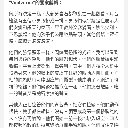
“Voidverse”的獨家剪輯：
與所有決定一樣，大部分岩石都聚集在一起觀看。月台
邊緣有五個小男孩排成一排。男孩們似乎總是在展示人
們安排和設置的東西。舉重教練笑容滿面，臉色尖利，
下巴皺起。他向孩子們鼓勵地點點頭，當他們踏上籃框
時，摩擦力滾滾滾滾。
他們的臉像蘋果一樣，閃爍著恐懼的光芒。我可以看到
每個男孩的呼吸，他們的肺部起伏，他們的肋骨擴張和
收縮。平台上爆發出一聲尖叫。其中一個男孩從人群中
轉過身來，他的臉上的皮膚在狂野的眼睛周圍扭曲，通
紅的臉頰隨時可能因痙攣而撕裂。他崩潰了，跑進了母
親的懷裡，他們緊緊地擁抱在一起。他們哭著離開，唯
一的聲音又是嘴唇摩擦的聲音。
其他人正在拉著他們的背包帶，把它們拉緊。他們動作
很快，雙手都在顫抖。沒有人願意成為第一個發脾氣的
人。沒有再猶豫，他們開始一前一後地跳入虛空，四人
都按照所教的科拉克姿勢展開手臂和腿。他們屏住了呼