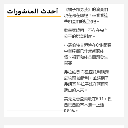
《橘子郡男孩》的演員們
أحدث المنشورات
現在都在哪裡？來看看這
些明星們的近況吧。
數學家證明，不存在完全
公平的選舉制度。
小羅伯特甘迺迪在CNN節目
中與達娜巴什就新冠疫
情、福奇和疫苗問題發生
衝突
弗拉維奧·布里亞托利稱讚
皮埃爾·加斯利，並談到了
弗朗哥·科拉平託在阿爾卑
斯山的未來。
美元兌雷亞爾收在5.11，巴
西巴西股市本週一上漲
0.80%。