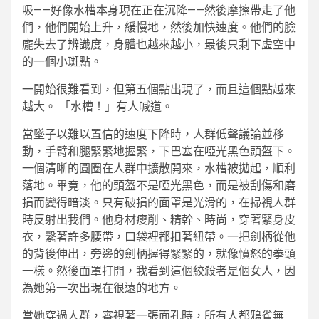
吸——好像水槽本身現在正在沉降——然後摩擦帶走了他
們，他們開始上升，緩慢地，然後加快速度。他們的臉
龐失去了辨識度，身體也越來越小，最後只剩下虛空中
的一個小斑點。
一開始很難看到，但第五個點出現了，而且這個點越來
越大。 「水槽！」有人喊道。
當墜子以難以置信的速度下降時，人群低聲議論並移
動，手臂和腿緊緊地握緊，下巴塞在啞光黑色頭盔下。
一個清晰的圓圈在人群中擴散開來，水槽被拋起，順利
落地。畢竟，他的頭盔不是啞光黑色，而是被刮傷和磨
損而變得暗淡。只有破損的面罩是光滑的，在掃視人群
時反射出我們。他身材瘦削、精幹、時尚，穿著緊身皮
衣，繫著許多腰帶，口袋裡都扣著紐帶。一把劍柄從他
的背後伸出，旁邊的劍柄握得緊緊的，就像憤怒的拳頭
一樣。然後面罩打開，我看到這個絞殺者是個女人，因
為她第一次出現在很遠的地方。
當她穿過人群，審視著一張面孔時，所有人都鴉雀無