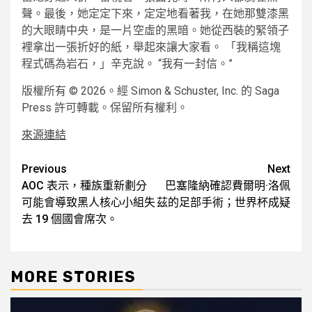
聲。最後，她定定下來，定定地看著我，在她那雙漆黑
的大眼睛中央，是一片空虛的黑暗。她從西裝的緊領子
裡拿出一張折好的紙，舉起來讓大家看。 「我稱這塊
程式碼為岩石，」辛克說。 “我有一封信。”
版權所有 © 2026。經 Simon & Schuster, Inc. 的 Saga
Press 許可轉載。保留所有權利。
來源連結
Post
Previous
Next
AOC 表示，種族重新劃分
巴塞隆納確認費爾明·洛佩
navigation
可能會導致黑人核心小組失
茲的足部手術；世界杯成疑
去 19 個國會席次。
MORE STORIES