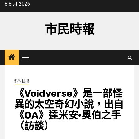
Skip
8 8 月 2026
to
content
市民時報
Primary
Menu
科學技術
《Voidverse》是一部怪
異的太空奇幻小說，出自
《OA》達米安·奧伯之手
（訪談）