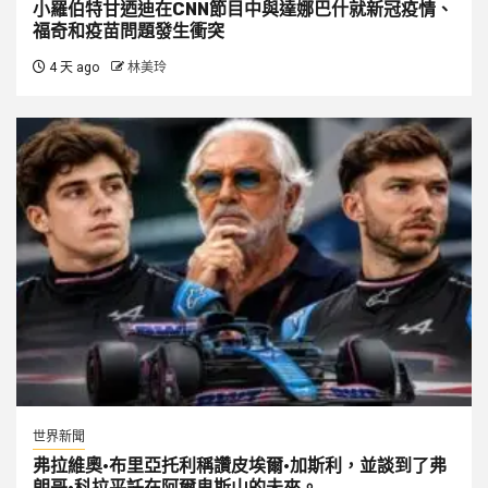
小羅伯特甘迺迪在CNN節目中與達娜巴什就新冠疫情、
福奇和疫苗問題發生衝突
4 天 ago
林美玲
世界新聞
弗拉維奧·布里亞托利稱讚皮埃爾·加斯利，並談到了弗
朗哥·科拉平託在阿爾卑斯山的未來。