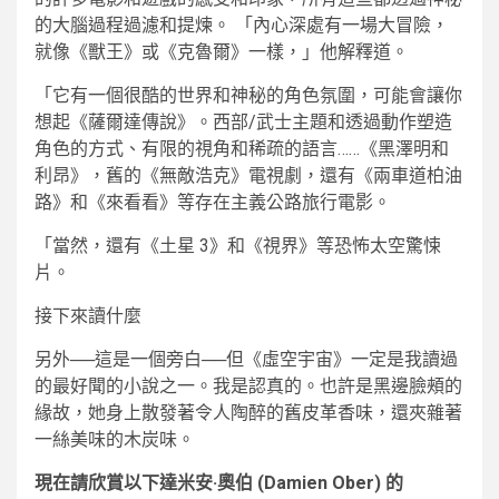
的大腦過程過濾和提煉。 「內心深處有一場大冒險，
就像《獸王》或《克魯爾》一樣，」他解釋道。
「它有一個很酷的世界和神秘的角色氛圍，可能會讓你
想起《薩爾達傳說》。西部/武士主題和透過動作塑造
角色的方式、有限的視角和稀疏的語言……《黑澤明和
利昂》，舊的《無敵浩克》電視劇，還有《兩車道柏油
路》和《來看看》等存在主義公路旅行電影。
「當然，還有《土星 3》和《視界》等恐怖太空驚悚
片。
接下來讀什麼
另外──這是一個旁白──但《虛空宇宙》一定是我讀過
的最好聞的小說之一。我是認真的。也許是黑邊臉頰的
緣故，她身上散發著令人陶醉的舊皮革香味，還夾雜著
一絲美味的木炭味。
現在請欣賞以下達米安·奧伯 (Damien Ober) 的