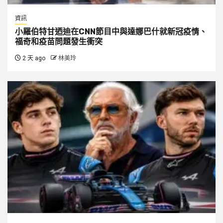
資訊
小羅伯特甘迺迪在CNN節目中與達娜巴什就新冠疫情、
福奇和疫苗問題發生衝突
2 天 ago
林美玲