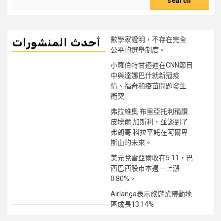
search
數學家證明，不存在完全
أحدث المنشورات
公平的選舉制度。
小羅伯特甘迺迪在CNN節目
中與達娜巴什就新冠疫
情、福奇和疫苗問題發生
衝突
弗拉維奧·布里亞托利稱讚
皮埃爾·加斯利，並談到了
弗朗哥·科拉平託在阿爾卑
斯山的未來。
美元兌雷亞爾收在5.11，巴
西巴西股市本週一上漲
0.80%。
Airlanga表示旅遊業帶動地
區成長13.14%