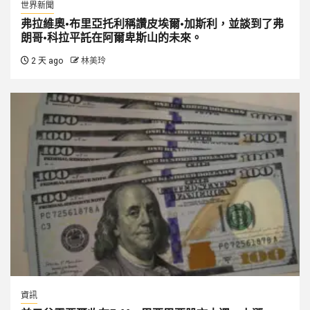
世界新聞
弗拉維奧·布里亞托利稱讚皮埃爾·加斯利，並談到了弗
朗哥·科拉平託在阿爾卑斯山的未來。
2 天 ago
林美玲
資訊