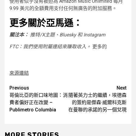
使用者似乎沒有被迫為 Amazon Music Unlimited 每月
9.99 美元的全額費用支付任何無廣告的附加服務。
更多關於亞馬遜：
關注本：
推特/X
主題、Bluesky 和 ​​Instagram
FTC：我們使用附屬連結來賺取收入。
更多的
來源連結
Post
Previous
Next
哥倫比亞的新口味地圖：消
隨著英力士的繼續，埃德森
navigation
費者偏好正在改變 –
的簽約是傑森·威爾科克斯
Publimetro Columbia
在曼聯的承諾的另一個兌現
MORE STORIES