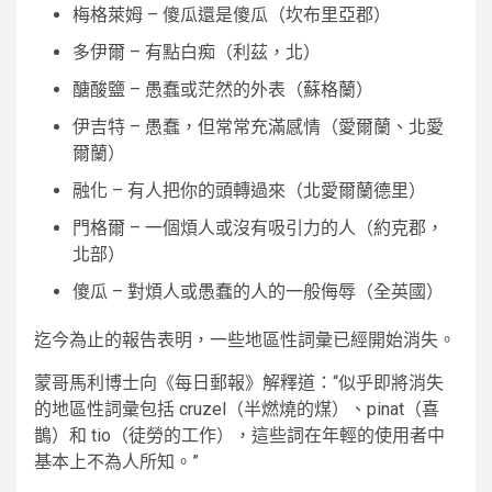
梅格萊姆
– 傻瓜還是傻瓜（坎布里亞郡）
多伊爾
– 有點白痴（利茲，北）
醣酸鹽
– 愚蠢或茫然的外表（蘇格蘭）
伊吉特
– 愚蠢，但常常充滿感情（愛爾蘭、北愛
爾蘭）
融化
– 有人把你的頭轉過來（北愛爾蘭德里）
門格爾
– 一個煩人或沒有吸引力的人（約克郡，
北部）
傻瓜
– 對煩人或愚蠢的人的一般侮辱（全英國）
迄今為止的報告表明，一些地區性詞彙已經開始消失。
蒙哥馬利博士向《每日郵報》解釋道：“似乎即將消失
的地區性詞彙包括 cruzel（半燃燒的煤）、pinat（喜
鵲）和 tio（徒勞的工作），這些詞在年輕的使用者中
基本上不為人所知。”