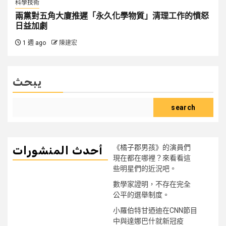
科學技術
兩黨對五角大廈推遲「永久化學物質」清理工作的憤怒
日益加劇
1 週 ago
陳建宏
يبحث
search
《橘子郡男孩》的演員們
أحدث المنشورات
現在都在哪裡？來看看這
些明星們的近況吧。
數學家證明，不存在完全
公平的選舉制度。
小羅伯特甘迺迪在CNN節目
中與達娜巴什就新冠疫