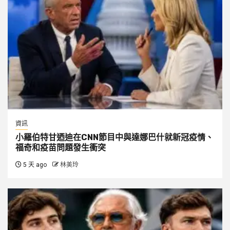
資訊
小羅伯特甘迺迪在CNN節目中與達娜巴什就新冠疫情、
福奇和疫苗問題發生衝突
5 天 ago
林美玲