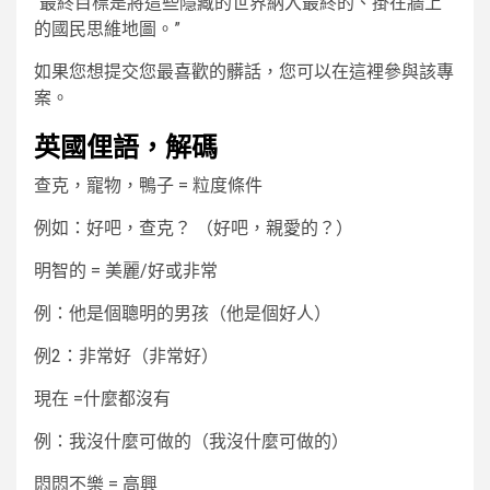
“最終目標是將這些隱藏的世界納入最終的、掛在牆上
的國民思維地圖。”
如果您想提交您最喜歡的髒話，您可以在這裡參與該專
案。
英國俚語，解碼
查克，寵物，鴨子
= 粒度條件
例如：好吧，查克？ （好吧，親愛的？）
明智的
= 美麗/好或非常
例：他是個聰明的男孩（他是個好人）
例2：非常好（非常好）
現在
=什麼都沒有
例：我沒什麼可做的（我沒什麼可做的）
悶悶不樂
= 高興