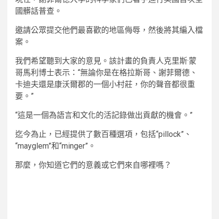
國髒話普查。
邀請公眾提交他們最喜歡的地區侮辱，然後將其編入檔
案。
我們希望聽到大家的意見。該計畫的負責人克里斯·蒙
哥馬利博士表示：“無論你是在格拉斯哥、謝菲爾德、
卡迪夫還是康沃爾郡的一個小村莊，你的聲音都很重
要。”
“這是一個為語言和文化的活記錄做出貢獻的機會。”
迄今為止，已經提供了數百種選項，包括“pillock”、
“mayglem”和“minger”。
那麼，你知道它們的意義或它們來自哪裡嗎？