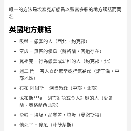
唯一的方法是埃塞克斯船員以豐富多彩的地方髒話而聞
名
英國地方髒話
吸盤
– 愚蠢的人（西北，約克郡）
空虛
– 無害的傻瓜（蘇格蘭，普遍存在）
瓦祖克
– 行為愚蠢或幼稚的人（約克郡，北）
週二
門
– 有人喜怒無常或脾氣暴躁（諾丁漢，中
部地區）
布布
阿佩斯
– 深情愚蠢（中部，北部）
戈布斯***e
– 胡言亂語或令人討厭的人（愛爾
蘭、英格蘭西北部）
滑輪
– 垃圾，品質差，垃圾（曼徹斯特）
他死了
– 傻瓜（朴茨茅斯）