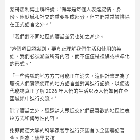
蒙哥馬利博士解釋說：“侮辱是每個人表達感情、身
份、幽默感和社交的重要組成部分，但它們常常被排除
在正式語言之外。”
「我們對不同地區的髒話差異也知之甚少。
“這個項目認識到，要真正理解我們生活和使用的英
語，我們必須涵蓋所有內容，而不僅僅是禮貌或標準化
的形式。”
「一些傳統的地方方言可能正在消失，這個計畫是為了
慶祝人們實際使用的地方語言並對其進行記錄，以便後
代能夠真正了解 2026 年人們的生活以及人們如何在全
國城鎮中進行交流。”
除了髒話之外，還邀請大眾提交他們最喜歡的地區性表
達方式和侮辱性內容。
謝菲爾德大學的科學家著手進行英國首次全國髒話普
查。圖為：德里女孩