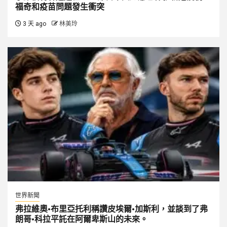
福奇和疫苗問題發生衝突
3 天 ago
林美玲
世界新聞
弗拉維奧·布里亞托利稱讚皮埃爾·加斯利，並談到了弗
朗哥·科拉平託在阿爾卑斯山的未來。