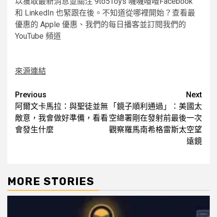
以獲取最新消息並關注 9to5Toys
嘰嘰喳喳
Facebook
和 LinkedIn 也緊跟在後。不知道從哪裡開始？查看最
優惠的 Apple 優惠、我們的每日播客並訂閱我們的
YouTube 頻道
來源連結
Post
Previous
Next
阿爾文卡馬拉：與聖徒並無
「鏡子順利通過」：美國太
navigation
敵意，我會做好準備，看看
空總署剛在發射前最後一次
會發生什麼
觀察羅馬南希格雷斯太空望
遠鏡
MORE STORIES