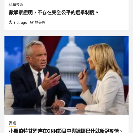
科學技術
數學家證明，不存在完全公平的選舉制度。
3 天 ago
林美玲
資訊
小羅伯特甘迺迪在CNN節目中與達娜巴什就新冠疫情、