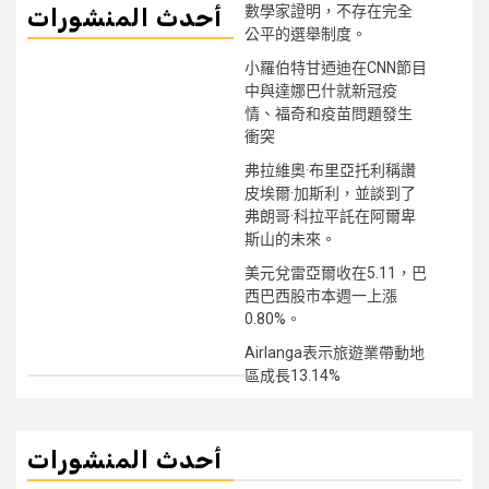
數學家證明，不存在完全
أحدث المنشورات
公平的選舉制度。
小羅伯特甘迺迪在CNN節目
中與達娜巴什就新冠疫
情、福奇和疫苗問題發生
衝突
弗拉維奧·布里亞托利稱讚
皮埃爾·加斯利，並談到了
弗朗哥·科拉平託在阿爾卑
斯山的未來。
美元兌雷亞爾收在5.11，巴
西巴西股市本週一上漲
0.80%。
Airlanga表示旅遊業帶動地
區成長13.14%
أحدث المنشورات