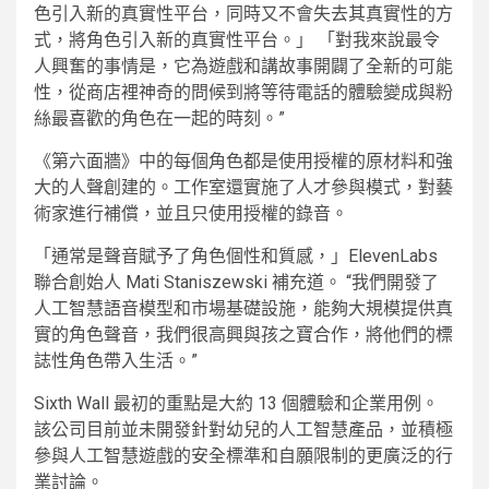
色引入新的真實性平台，同時又不會失去其真實性的方
式，將角色引入新的真實性平台。」 「對我來說最令
人興奮的事情是，它為遊戲和講故事開闢了全新的可能
性，從商店裡神奇的問候到將等待電話的體驗變成與粉
絲最喜歡的角色在一起的時刻。”
《第六面牆》中的每個角色都是使用授權的原材料和強
大的人聲創建的。工作室還實施了人才參與模式，對藝
術家進行補償，並且只使用授權的錄音。
「通常是聲音賦予了角色個性和質感，」ElevenLabs
聯合創始人 Mati Staniszewski 補充道。 “我們開發了
人工智慧語音模型和市場基礎設施​​，能夠大規模提供真
實的角色聲音，我們很高興與孩之寶合作，將他們的標
誌性角色帶入生活。”
Sixth Wall 最初的重點是大約 13 個體驗和企業用例。
該公司目前並未開發針對幼兒的人工智慧產品，並積極
參與人工智慧遊戲的安全標準和自願限制的更廣泛的行
業討論。