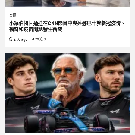
資訊
小羅伯特甘迺迪在CNN節目中與達娜巴什就新冠疫情、
福奇和疫苗問題發生衝突
2 天 ago
林美玲