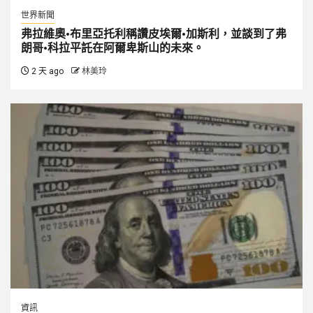
世界新聞
弗拉維奧·布里亞托利稱讚皮埃爾·加斯利，並談到了弗
朗哥·科拉平託在阿爾卑斯山的未來。
2 天 ago
林美玲
資訊