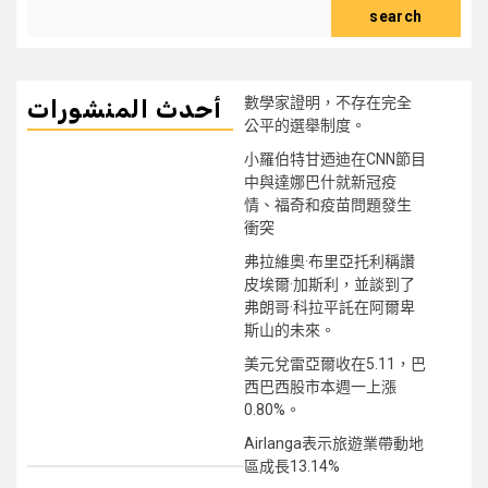
search
數學家證明，不存在完全
أحدث المنشورات
公平的選舉制度。
小羅伯特甘迺迪在CNN節目
中與達娜巴什就新冠疫
情、福奇和疫苗問題發生
衝突
弗拉維奧·布里亞托利稱讚
皮埃爾·加斯利，並談到了
弗朗哥·科拉平託在阿爾卑
斯山的未來。
美元兌雷亞爾收在5.11，巴
西巴西股市本週一上漲
0.80%。
Airlanga表示旅遊業帶動地
區成長13.14%