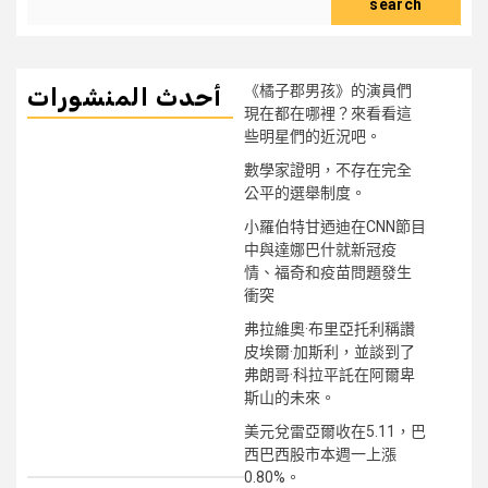
search
《橘子郡男孩》的演員們
أحدث المنشورات
現在都在哪裡？來看看這
些明星們的近況吧。
數學家證明，不存在完全
公平的選舉制度。
小羅伯特甘迺迪在CNN節目
中與達娜巴什就新冠疫
情、福奇和疫苗問題發生
衝突
弗拉維奧·布里亞托利稱讚
皮埃爾·加斯利，並談到了
弗朗哥·科拉平託在阿爾卑
斯山的未來。
美元兌雷亞爾收在5.11，巴
西巴西股市本週一上漲
0.80%。