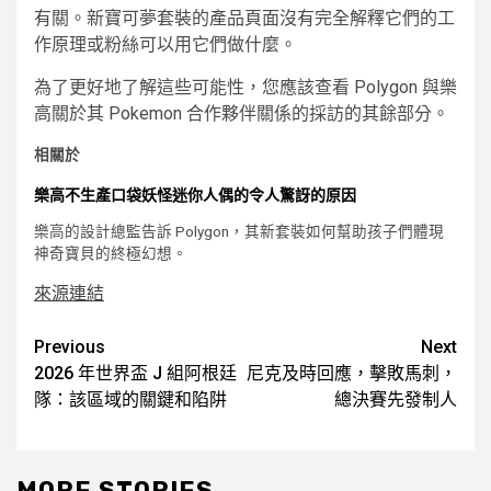
有關。新寶可夢套裝的產品頁面沒有完全解釋它們的工
作原理或粉絲可以用它們做什麼。
為了更好地了解這些可能性，您應該查看 Polygon 與樂
高關於其 Pokemon 合作夥伴關係的採訪的其餘部分。
相關於
樂高不生產口袋妖怪迷你人偶的令人驚訝的原因
樂高的設計總監告訴 Polygon，其新套裝如何幫助孩子們體現
神奇寶貝的終極幻想。
來源連結
Post
Previous
Next
2026 年世界盃 J 組阿根廷
尼克及時回應，擊敗馬刺，
navigation
隊：該區域的關鍵和陷阱
總決賽先發制人
MORE STORIES