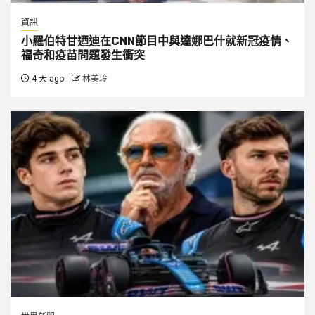
資訊
小羅伯特甘迺迪在CNN節目中與達娜巴什就新冠疫情、
福奇和疫苗問題發生衝突
4 天 ago
林美玲