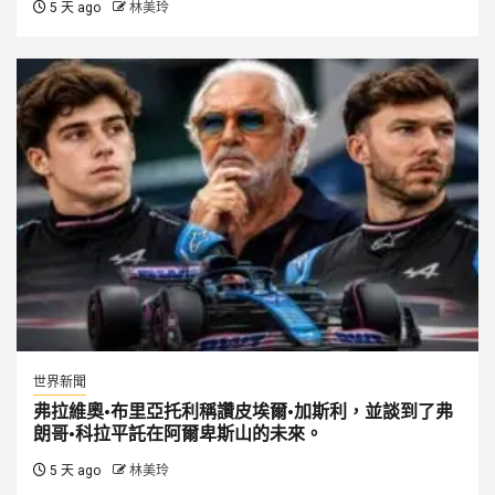
5 天 ago
林美玲
世界新聞
弗拉維奧·布里亞托利稱讚皮埃爾·加斯利，並談到了弗
朗哥·科拉平託在阿爾卑斯山的未來。
5 天 ago
林美玲