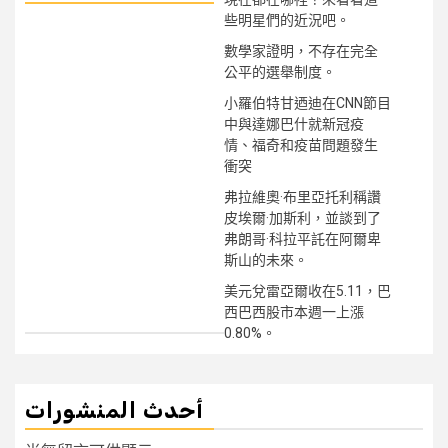
些明星們的近況吧。
數學家證明，不存在完全
公平的選舉制度。
小羅伯特甘迺迪在CNN節目
中與達娜巴什就新冠疫
情、福奇和疫苗問題發生
衝突
弗拉維奧·布里亞托利稱讚
皮埃爾·加斯利，並談到了
弗朗哥·科拉平託在阿爾卑
斯山的未來。
美元兌雷亞爾收在5.11，巴
西巴西股市本週一上漲
0.80%。
أحدث المنشورات