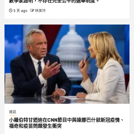
數學家證明，不存在完全公平的選舉制度。
5 天 ago
林美玲
資訊
小羅伯特甘迺迪在CNN節目中與達娜巴什就新冠疫情、
福奇和疫苗問題發生衝突