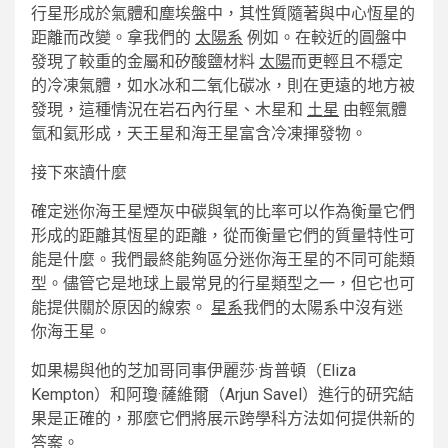
行星形成於氣體和塵埃盤中，其性質隨著與中心恆星的
距離而改變。拿我們的
太陽系
例如。在較近的圓盤中
發現了較重的金屬和矽酸鹽材料
太陽
而更輕且不穩定
的冷凍氣體，如水冰和二氧化碳冰，則在更遠的地方被
發現，這種情況在岩石內行星、木星和
土星
由輕氣體
氫和氦形成，天王星和海王星富含冷凍揮發物。
接下來讀什麼
確定迷你海王星煙灰中碳與氧的比率可以作為衡量它們
形成的距離其恆星的距離，從而衡量它們的質量特性可
能是什麼。我們最終能夠區分迷你海王星的不同可能類
型。儘管它是地球上最常見的行星類型之一，但它也可
能提供關於原因的線索。
星系
我們的太陽系中沒有迷
你海王星。
如果楊與他的芝加哥同事伊麗莎·肯普頓（Eliza
Kempton）和阿瓊·薩維爾（Arjun Savel）進行的研究結
果是正確的，那麼它們將展示跨學科方法如何提供新的
答案。