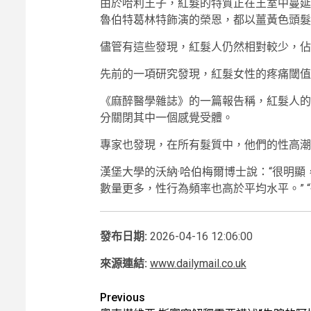
由於哈利王子，紅髮的特質正在王室中蔓延
魯伯特葛林特飾演的榮恩，都以薑黃色頭髮
儘管有這些發現，紅髮人仍然相對較少，佔
先前的一項研究發現，紅髮女性的疼痛閾值
《麻醉醫學雜誌》的一篇報告稱，紅髮人的
分關閉其中一個感覺受體。
專家也發現，在所有髮質中，他們的性高潮
漢堡大學的沃納·哈伯梅爾博士說：“很明
數量更多，性行為頻率也高於平均水平。” 
發布日期:
2026-04-16 12:06:00
來源連結:
www.dailymail.co.uk
Post
Previous