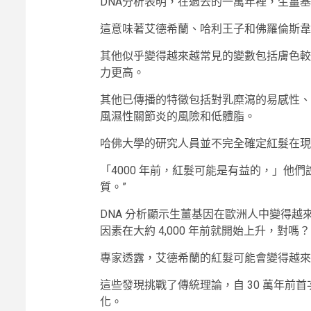
DNA分析表明，在過去的一萬年裡，生薑
這意味著艾德希蘭、哈利王子和佛羅倫斯韋
其他似乎變得越來越常見的變數包括膚色較
力更高。
其他已傳播的特徵包括對乳糜瀉的易感性、
風濕性關節炎的風險和低體脂。
哈佛大學的研究人員並不完全確定紅髮在現
「4000 年前，紅髮可能是有益的，」他
質。”
DNA 分析顯示生薑基因在歐洲人中變得
因素在大約 4,000 年前就開始上升，對嗎？
專家透露，艾德希蘭的紅髮可能會變得越來
這些發現挑戰了傳統理論，自 30 萬年前
化。