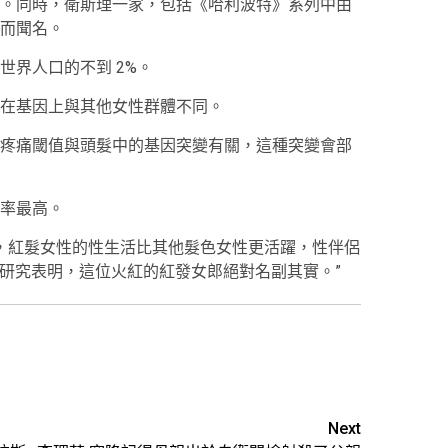
。同時，衛斯理一家，包括《哈利波特》系列中由
而聞名。
世界人口的不到 2%。
在基因上與其他女性群體不同。
疼痛閾值與頭髮中的基因突變有關，這種突變會部
率最高。
顯，紅髮女性的性生活比其他髮色女性更活躍，性伴侶
“研究表明，這位火紅的紅發女郎絕對名副其實。”
Next