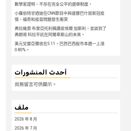
數學家證明，不存在完全公平的選舉制度。
小羅伯特甘迺迪在CNN節目中與達娜巴什就新冠疫
情、福奇和疫苗問題發生衝突
弗拉維奧·布里亞托利稱讚皮埃爾·加斯利，並談到了
弗朗哥·科拉平託在阿爾卑斯山的未來。
美元兌雷亞爾收在5.11，巴西巴西股市本週一上漲
0.80%。
أحدث المنشورات
尚無留言可供顯示。
ملف
2026 年 8 月
2026 年 7 月