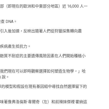
即現在的歐洲和中東部分地區）近 16,000 人一
查 DNA。
引入後加速，反映出隨著人們從狩獵採集轉向農
疾病產生抵抗力。
麩質不耐症的主要遺傳風險因素在人們開始種植小
我們現在可以即時觀察選擇如何塑造生物學，」哈
) 說。
單的模型和假設在現有基因組中尋找自然選擇留下的
味著像弗洛倫斯·韋爾奇（左）和前辣妹傑裡·霍納這