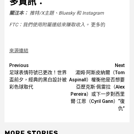
多資訊：
關注本：
推特/X
主題、Bluesky 和 ​​Instagram
FTC：我們使用附屬連結來賺取收入。
更多的
來源連結
Post
Previous
Next
足球表情符號已更改！世界
湯姆·阿斯皮納爾（Tom
navigation
盃前夕，經典的黑白設計被
Aspinall）權衡他是否想要
彩色球取代
亞歷克斯·佩雷拉（Alex
Pereira）或下一步對西里
爾·江恩（Cyril Gann）“復
仇”
MORE STORIES