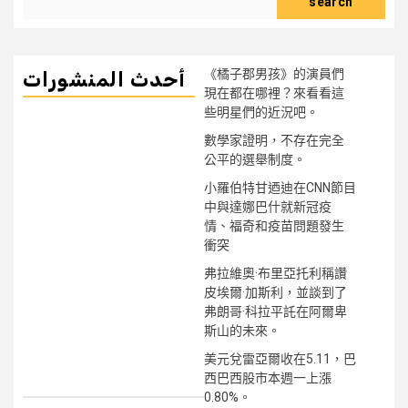
search
《橘子郡男孩》的演員們
أحدث المنشورات
現在都在哪裡？來看看這
些明星們的近況吧。
數學家證明，不存在完全
公平的選舉制度。
小羅伯特甘迺迪在CNN節目
中與達娜巴什就新冠疫
情、福奇和疫苗問題發生
衝突
弗拉維奧·布里亞托利稱讚
皮埃爾·加斯利，並談到了
弗朗哥·科拉平託在阿爾卑
斯山的未來。
美元兌雷亞爾收在5.11，巴
西巴西股市本週一上漲
0.80%。