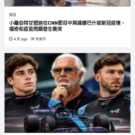
資訊
小羅伯特甘迺迪在CNN節目中與達娜巴什就新冠疫情、
福奇和疫苗問題發生衝突
4 天 ago
林美玲