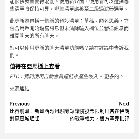
能很快就會變得混亂。使用新介面，使用者可以選擇哪
些清單將保持可見，哪些清單應移至二級過濾器選單。
此更新還包括一個新的預設清單：草稿。顧名思義，它
包含用戶開始編寫訊息但未清除輸入欄位並發送訊息而
離開聊天的所有聊天。
您可以使用更新的聊天清單功能嗎？請在評論中告訴我
們。
值得在亞馬遜上查看
FTC：我們使用自動會員連結來產生收入。
更多的。
來源連結
Post
Previous
Next
比賽前瞻：新墨西哥州聯隊
眾議院投票限制川普在伊朗
navigation
對鳳凰城崛起
的戰爭權力，雙方罕見批評