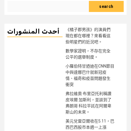
search
《橘子郡男孩》的演員們
أحدث المنشورات
現在都在哪裡？來看看這
些明星們的近況吧。
數學家證明，不存在完全
公平的選舉制度。
小羅伯特甘迺迪在CNN節目
中與達娜巴什就新冠疫
情、福奇和疫苗問題發生
衝突
弗拉維奧·布里亞托利稱讚
皮埃爾·加斯利，並談到了
弗朗哥·科拉平託在阿爾卑
斯山的未來。
美元兌雷亞爾收在5.11，巴
西巴西股市本週一上漲