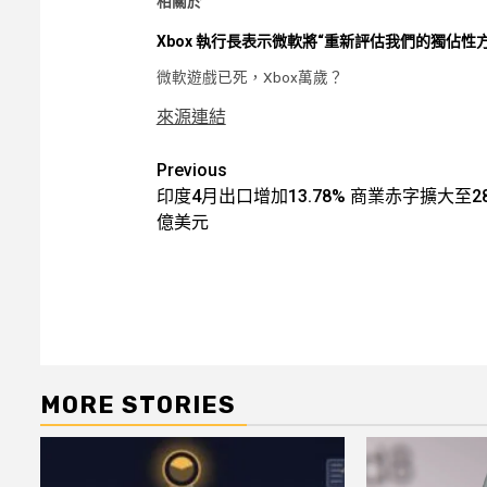
相關於
Xbox 執行長表示微軟將“重新評估我們的獨佔性方
微軟遊戲已死，Xbox萬歲？
來源連結
Post
Previous
印度4月出口增加13.78% 商業赤字擴大至28
navigation
億美元
MORE STORIES