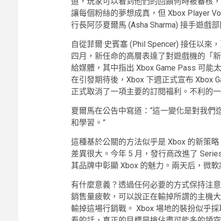
道，玩家可以看到他們的回饋何時被審核，並
讓每個粉絲的夢想成真，但 Xbox Playe
行長阿莎夏爾馬 (Asha Sharma) 接
自從菲爾·史賓塞 (Phil Spencer) 接任以
四月，新任命的高層表達了對遊戲機的「新承
給媒體，其中指出 Xbox Game Pas
在引發期待後，Xbox 下週正式宣布 Xbox
正式取消了一項主要的訂閱福利。不利的一面
夏爾馬在公告中寫道：“這一變化是對我們迄
和學習。”
這種基於公關的方法似乎是 Xbox 的新
差異很大。今年 5 月，發行商改進了 Ser
其品牌中彰顯 Xbox 的魅力。兩天后，微軟將
有什麼意義？透過任何必要的方式保持注意力
銷售量疲軟，可以說正在輸掉所謂的主機大戰
輸掉這場行銷戰。 Xbox 場地的裝扮似乎
看的話，真正的目標是搶佔盡可能多的領空