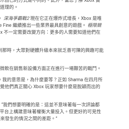
自己的方式是不同的。此外，當您了解 Xbox 實
道理的。
。
深海爭霸戰2
現在它正在爆炸式增長，Xbox 是唯
e Fine 繼續推出一些業界最具創意的遊戲。
極限競
ox 不一定需要改變方向：更多的人需要知道他們在
世。到那時，大眾對硬體升級本來就乏善可陳的興趣可能
微軟在銷售新設備方面正在進行一場艱苦的戰鬥。
我的意思是，為什麼要等？正如 Sharma 在四月所
他們真正關心 Xbox 玩家想要什麼是脫穎而出的
公告中寫道：“我們想要明確的是：這並不意味著每一次評論都
全球平台上構建意味著權衡大量投入。但更好的可見性
下來發生的情況之間的差距。”