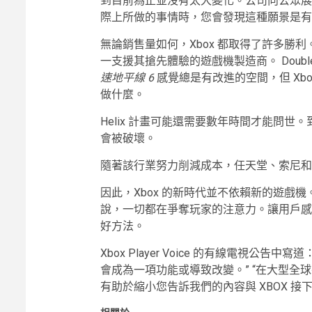
到目前為止並沒有太大變化。公司向公眾展示
際上所做的事情時，您會發現這種願景是有
無論銷售量如何，Xbox 都取得了許多勝利
一支援其搶先體驗的遊戲機製造商。 Doubl
速地平線 6
感覺總是有改進的空間，但 Xb
做什麼。
Helix 計畫可能還需要數年時間才能問
會被破壞。
隨著該行業努力削減成本，任天堂、索尼和
因此，Xbox 的新時代並不依賴新的遊戲機。
說，一切都在爭奪玩家的注意力。讓用戶感覺
好方法。
Xbox Player Voice 的有線電視
會成為一項功能或導致改變。” “在大型
有助於縮小您告訴我們的內容與 XBOX 接