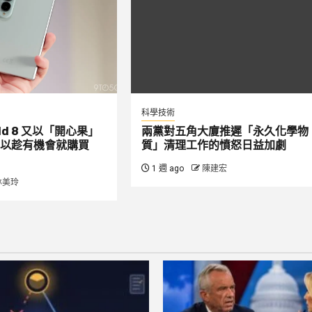
科學技術
Fold 8 又以「開心果」
兩黨對五角大廈推遲「永久化學物
以趁有機會就購買
質」清理工作的憤怒日益加劇
1 週 ago
陳建宏
林美玲