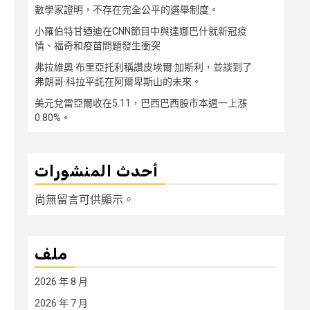
數學家證明，不存在完全公平的選舉制度。
小羅伯特甘迺迪在CNN節目中與達娜巴什就新冠疫
情、福奇和疫苗問題發生衝突
弗拉維奧·布里亞托利稱讚皮埃爾·加斯利，並談到了
弗朗哥·科拉平託在阿爾卑斯山的未來。
美元兌雷亞爾收在5.11，巴西巴西股市本週一上漲
0.80%。
أحدث المنشورات
尚無留言可供顯示。
ملف
2026 年 8 月
2026 年 7 月