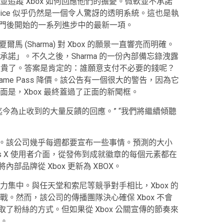
追蹤 Xbox 如何回應他們的擔憂。微軟並不承諾
r Voice 似乎仍然是一個令人驚訝的透明系統。這也是執
手遊戲部門後開始的一系列進步中的最新一項。
來，夏爾馬 (Sharma) 對 Xbox 的願景一直響亮而明確。
諾」。不久之後，Sharma 的一份內部備忘錄洩露
s 可能太貴了。答案是肯定的：誰願意支付不必要的錢呢？
 Game Pass 降價。該公告有一個很大的警告，因為它
是，Xbox 最終蓋過了正面的新聞框。
今為止收到的大量反饋的回應。” “我們將繼續傾聽
策略。該公司幾乎每週都要宣布一些事情。預測的大小
ies X 使用者介面，從發佈到成就徽章的每個元素都在
內部品牌從 Xbox 更新為 XBOX。
集中。與任天堂和索尼等競爭對手相比，Xbox 的
。然而，該公司的傳播團隊決心確保 Xbox 不會
採取了粉絲的方式。但如果從 Xbox 公關宣傳的節奏來
。