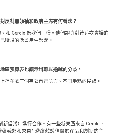
對反對黨領袖和政府主席有何看法？
和 Cercle 像我們一樣。他們認真對待這次會議的
己所說的話會產生影響。
地區預算表也顯示出難以逾越的分歧。
上存在著三個有著自己語言、不同地點的民族。
品和創新倡議）進行合作。有一些新東西來自 Cercle，
悲傷地想
和來自*
悲傷的動作
關於產品和創新的主