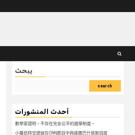
يبحث
search
أحدث المنشورات
數學家證明，不存在完全公平的選舉制度。
小羅伯特甘迺迪在CNN節目中與達娜巴什就新冠疫