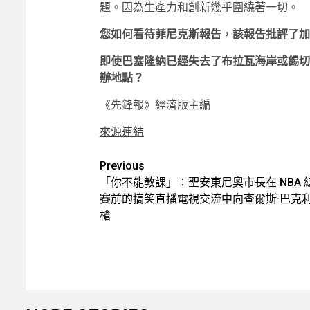
題。因為生產力和創新幾乎圍繞著一切。
您如何看待菲尼克斯報告，該報告批評了加
即使巴塞隆納已經失去了布拉瓦海岸或錫切
辦地點？
《先鋒報》經濟版主編
來源連結
Post
Previous
「你不能教課」：聖安東尼奧市長在 NBA 
navigation
賽前的搞笑直播電視交流中向查爾斯·巴克
槍