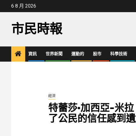
Skip
6 8 月 2026
to
content
市民時報
資訊
世界新聞
運動的
股市
科學技術
經濟
特蕾莎·加西亞-米
了公民的信任感到遺