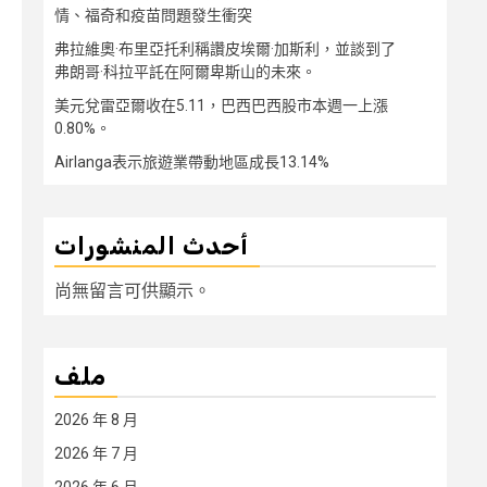
情、福奇和疫苗問題發生衝突
弗拉維奧·布里亞托利稱讚皮埃爾·加斯利，並談到了
弗朗哥·科拉平託在阿爾卑斯山的未來。
美元兌雷亞爾收在5.11，巴西巴西股市本週一上漲
0.80%。
Airlanga表示旅遊業帶動地區成長13.14%
أحدث المنشورات
尚無留言可供顯示。
ملف
2026 年 8 月
2026 年 7 月