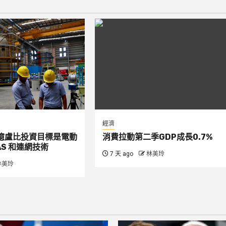
經濟
00 億盧比投資目標是電動
消費拉動第二季GDP成長0.7%
S 和連網技術
7 天 ago
林美玲
林美玲