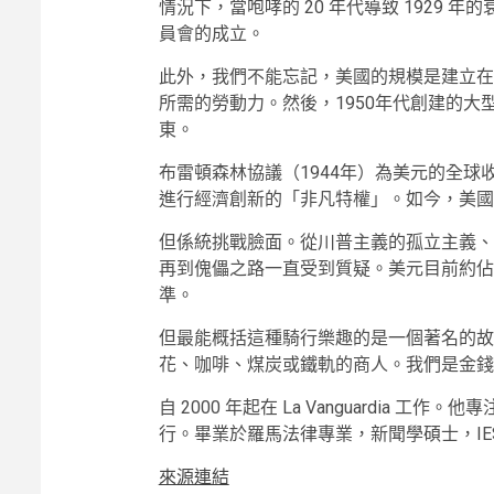
情況下，當咆哮的 20 年代導致 1929 年
員會的成立。
此外，我們不能忘記，美國的規模是建立在
所需的勞動力。然後，1950年代創建的
東。
布雷頓森林協議（1944年）為美元的全
進行經濟創新的「非凡特權」。如今，美國股
但係統挑戰臉面。從川普主義的孤立主義、
再到傀儡之路一直受到質疑。美元目前約佔
準。
但最能概括這種騎行樂趣的是一個著名的故
花、咖啡、煤炭或鐵軌的商人。我們是金錢
自 2000 年起在 La Vanguardia
行。畢業於羅馬法律專業，新聞學碩士，IESE
來源連結