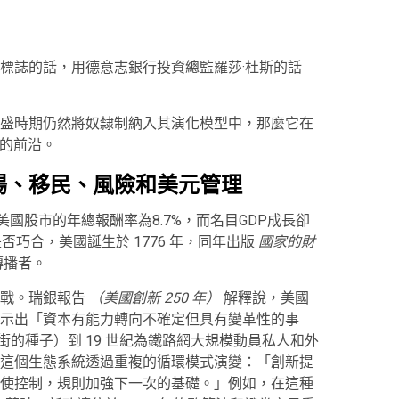
標誌的話，用德意志銀行投資總監羅莎·杜斯的話
盛時期仍然將奴隸制納入其演化模型中，那麼它在
）的前沿。
場、移民、風險和美元管理
國股市的年總報酬率為8.7%，而名目GDP成長卻
是否巧合，美國誕生於 1776 年，同年出版
國家的財
傳播者。
戰。瑞銀報告
（美國創新 250 年）
解釋說，美國
示出「資本有能力轉向不確定但具有變革性的事
爾街的種子）到 19 世紀為鐵路網大規模動員私人和外
這個生態系統透過重複的循環模式演變：「創新提
使控制，規則加強下一次的基礎。」例如，在這種