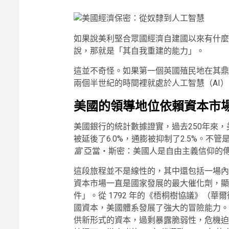
如果說美利堅合眾國經濟自建國以來有什麼
說，那就是「其自我重建的能力」。
這並不奇怪。如果第一個英國殖民地在其鼎
兩個半世紀的時間裡就處於人工智慧（AI
美國的領導地位依賴資本市
美國銀行的統計數據證實，過去250年來，美
被延後了6.0%，通膨被抑制了2.5%。不管
富
亞當‧斯密：美國人是自由主義信仰的
這段旅程並不是線性的，其中還包括一場內
資本市場一直是國家發展的最大催化劑，顯
件」。從 1792 年的《梧桐樹協議》（華
國資本，美國體系發展了強大的冒險能力。
供新形式的資本，過剩暴露脆弱性，危機迫