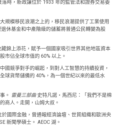
的衰落時，新政讓位於 1933 年的監管法和證券交易委
大規模移民浪潮之上的，移民浪潮提供了工業使用
大型退休基金和中產階級的儲蓄將普通公民轉變為股
球收藏錦上添花，賦予一個國家吸引世界其他地區資本
市佔全球市值的 60% 以上。
中國競爭對手的崛起，到對人工智慧的持續投資，
全球貨幣儲備的 40%，為一個世紀以來的最低水
事。
雷曼三部曲
史特凡諾‧馬西尼：「我們不是棉
的商人。走開，山姆大叔。
 工作。他專注於國際金融，曾通報經濟論壇、世貿組織和歐洲央
 新聞學碩士。 AEOC 湖。