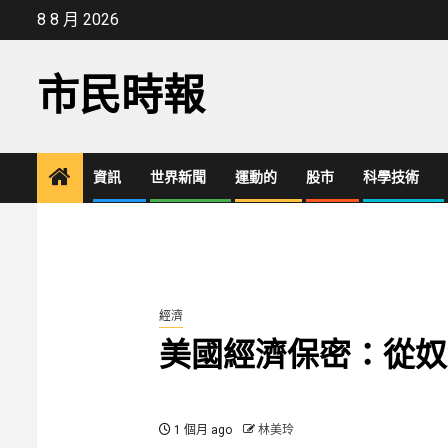
Skip
8 8 月 2026
to
content
市民時報
資訊
世界新聞
運動的
股市
科學技術
經濟
美國經濟保密：從奴
1 個月 ago
林美玲