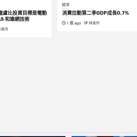
經濟
00 億盧比投資目標是電動
消費拉動第二季GDP成長0.7%
S 和連網技術
1 週 ago
林美玲
林美玲