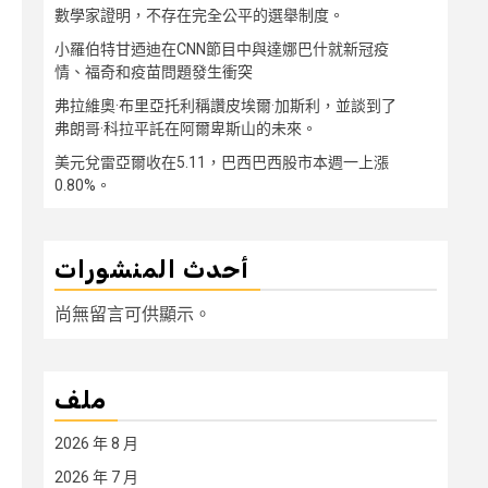
數學家證明，不存在完全公平的選舉制度。
小羅伯特甘迺迪在CNN節目中與達娜巴什就新冠疫
情、福奇和疫苗問題發生衝突
弗拉維奧·布里亞托利稱讚皮埃爾·加斯利，並談到了
弗朗哥·科拉平託在阿爾卑斯山的未來。
美元兌雷亞爾收在5.11，巴西巴西股市本週一上漲
0.80%。
أحدث المنشورات
尚無留言可供顯示。
ملف
2026 年 8 月
2026 年 7 月