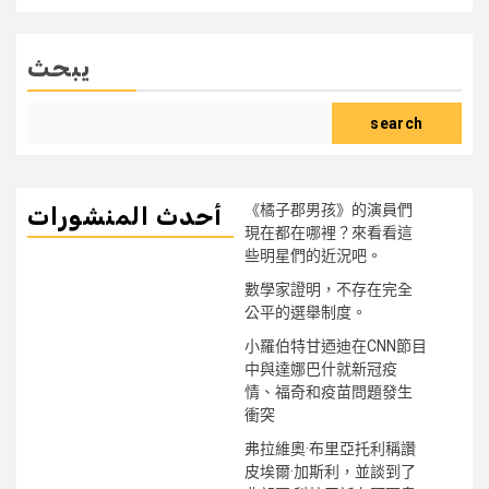
يبحث
search
《橘子郡男孩》的演員們
أحدث المنشورات
現在都在哪裡？來看看這
些明星們的近況吧。
數學家證明，不存在完全
公平的選舉制度。
小羅伯特甘迺迪在CNN節目
中與達娜巴什就新冠疫
情、福奇和疫苗問題發生
衝突
弗拉維奧·布里亞托利稱讚
皮埃爾·加斯利，並談到了