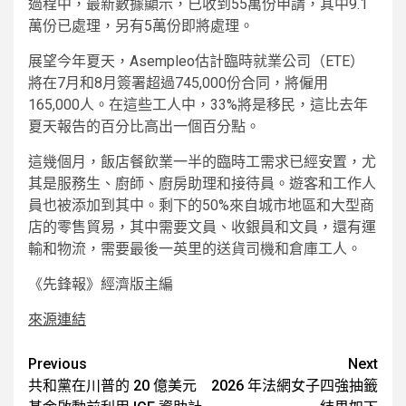
過程中，最新數據顯示，已收到55萬份申請，其中9.1
萬份已處理，另有5萬份即將處理。
展望今年夏天，Asempleo估計臨時就業公司（ETE）
將在7月和8月簽署超過745,000份合同，將僱用
165,000人。在這些工人中，33%將是移民，這比去年
夏天報告的百分比高出一個百分點。
這幾個月，飯店餐飲業一半的臨時工需求已經安置，尤
其是服務生、廚師、廚房助理和接待員。遊客和工作人
員也被添加到其中。剩下的50%來自城市地區和大型商
店的零售貿易，其中需要文員、收銀員和文員，還有運
輸和物流，需要最後一英里的送貨司機和倉庫工人。
《先鋒報》經濟版主編
來源連結
Post
Previous
Next
共和黨在川普的 20 億美元
2026 年法網女子四強抽籤
navigation