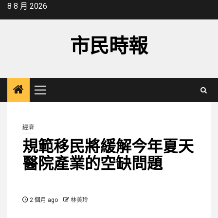
Skip
8 8 月 2026
to
content
市民時報
Primary
Menu
經濟
規範移民將緩解今年夏天
醫院產業的空缺問題
2 個月 ago
林美玲