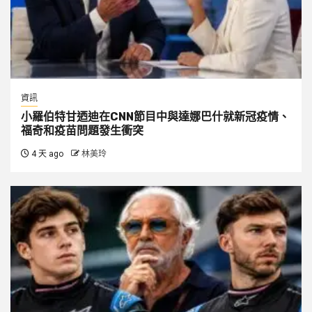
資訊
小羅伯特甘迺迪在CNN節目中與達娜巴什就新冠疫情、
福奇和疫苗問題發生衝突
4 天 ago
林美玲