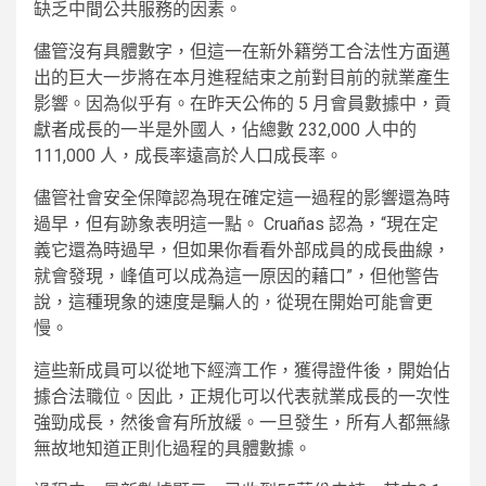
缺乏中間公共服務的因素。
儘管沒有具體數字，但這一在新外籍勞工合法性方面邁
出的巨大一步將在本月進程結束之前對目前的就業產生
影響。因為似乎有。在昨天公佈的 5 月會員數據中，貢
獻者成長的一半是外國人，佔總數 232,000 人中的
111,000 人，成長率遠高於人口成長率。
儘管社會安全保障認為現在確定這一過程的影響還為時
過早，但有跡象表明這一點。 Cruañas 認為，“現在定
義它還為時過早，但如果你看看外部成員的成長曲線，
就會發現，峰值可以成為這一原因的藉口”，但他警告
說，這種現象的速度是騙人的，從現在開始可能會更
慢。
這些新成員可以從地下經濟工作，獲得證件後，開始佔
據合法職位。因此，正規化可以代表就業成長的一次性
強勁成長，然後會有所放緩。一旦發生，所有人都無緣
無故地知道正則化過程的具體數據。