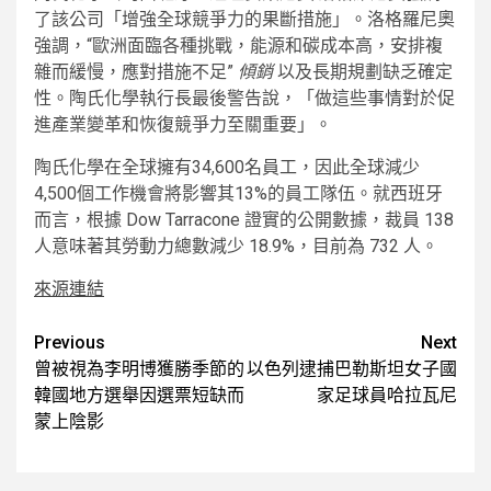
了該公司「增強全球競爭力的果斷措施」。洛格羅尼奧
強調，“歐洲面臨各種挑戰，能源和碳成本高，安排複
雜而緩慢，應對措施不足”
傾銷
以及長期規劃缺乏確定
性。陶氏化學執行長最後警告說，「做這些事情對於促
進產業變革和恢復競爭力至關重要」。
陶氏化學在全球擁有34,600名員工，因此全球減少
4,500個工作機會將影響其13%的員工隊伍。就西班牙
而言，根據 Dow Tarracone 證實的公開數據，裁員 138
人意味著其勞動力總數減少 18.9%，目前為 732 人。
來源連結
Post
Previous
Next
曾被視為李明博獲勝季節的
以色列逮捕巴勒斯坦女子國
navigation
韓國地方選舉因選票短缺而
家足球員哈拉瓦尼
蒙上陰影