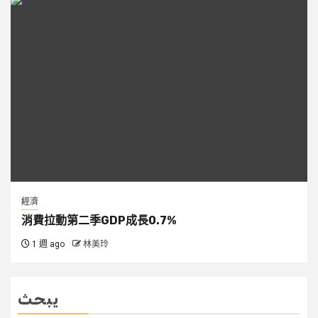
經濟
消費拉動第二季GDP成長0.7%
1 週 ago
林美玲
يبحث