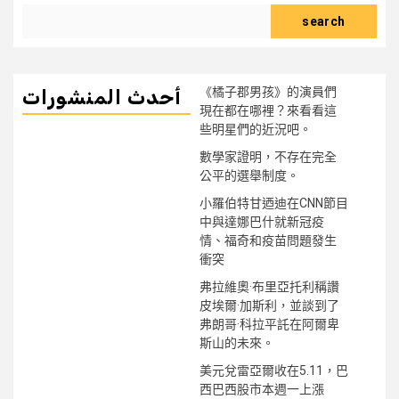
search
《橘子郡男孩》的演員們
أحدث المنشورات
現在都在哪裡？來看看這
些明星們的近況吧。
數學家證明，不存在完全
公平的選舉制度。
小羅伯特甘迺迪在CNN節目
中與達娜巴什就新冠疫
情、福奇和疫苗問題發生
衝突
弗拉維奧·布里亞托利稱讚
皮埃爾·加斯利，並談到了
弗朗哥·科拉平託在阿爾卑
斯山的未來。
美元兌雷亞爾收在5.11，巴
西巴西股市本週一上漲