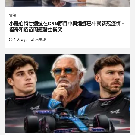
資訊
小羅伯特甘迺迪在CNN節目中與達娜巴什就新冠疫情、
福奇和疫苗問題發生衝突
5 天 ago
林美玲