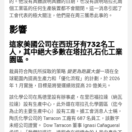
的。他沒有具體說明具體的日期，也沒有說明塔拉孔兩
個工業區的任何生產裝置都不會關閉。這一消息引起了
工會代表的極大關注，他們是在周三獲悉此事的。
影響
這家美國公司在西班牙有732名工
人，其中絕大多數在塔拉孔石化工業
園區。
裁員符合陶氏所採取的策略
變更為跑贏大盤
一項在全
球範圍內提高生產力和「優化流程」的計劃，於 2026
年 1 月實施，目標是將營運績效提高 20 億美元。
該化學公司在馬德里設有辦事處，在里巴福拉達（納瓦
拉達）設有生產中心，此外還在塔拉孔化學園區（迄今
為止的主要生產中心）設有工廠。據工會消息人士稱，
陶氏化學公司的 Tarracon 工廠有 687 名員工，該數字
未經公司證實。 Dow Tarracon 董事 Ignasi Cañagueral