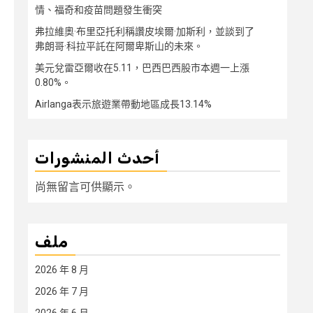
情、福奇和疫苗問題發生衝突
弗拉維奧·布里亞托利稱讚皮埃爾·加斯利，並談到了
弗朗哥·科拉平託在阿爾卑斯山的未來。
美元兌雷亞爾收在5.11，巴西巴西股市本週一上漲
0.80%。
Airlanga表示旅遊業帶動地區成長13.14%
أحدث المنشورات
尚無留言可供顯示。
ملف
2026 年 8 月
2026 年 7 月