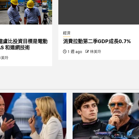
經濟
00 億盧比投資目標是電動
消費拉動第二季GDP成長0.7%
S 和連網技術
1 週 ago
林美玲
林美玲