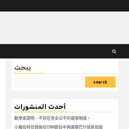
يبحث
search
أحدث المنشورات
數學家證明，不存在完全公平的選舉制度。
小羅伯特甘迺迪在CNN節目中與達娜巴什就新冠疫