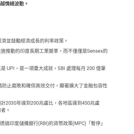
越情緒波動。
行穩定經濟並鼓勵經濟成長的利率政策。
施推動的印度長期工業變革，而不僅僅是Sensex的
UPI，是一項重大成就，SBI 處理每月 200 億筆
BT 透過防止腐敗和確保高效交付，顯著擴大了金融包容性
2030年達到200兆盧比，各地區達到450兆盧
用者。
示，透過印度儲備銀行(RBI)的貨幣政策(MPC)「暫停」