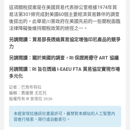
這項關稅提案是在美國貿易代表辦公室根據1974年貿
易法第301條完成對美國60個主要經濟貿易夥伴的調查
後提出的。此舉是川普政府在美國先前的一些關稅面臨
法律障礙後維持關稅政策的途徑之一。
另請閱讀：貿易部長透過貿易協定增強印尼產品的競爭
力
另請閱讀：關於美國的調查，RI 保證將遵守 ART 協議
另請閱讀：RI 旨在透過 I-EAEU FTA 貿易協定實現市場
多元化
記者：巴育布特拉
編輯：費薩爾·尤尼托
版權所有 © 安塔拉 2026
未經安塔拉通訊社書面許可，嚴禁對本網站的人工智慧內
容進行檢索、爬行或自動索引。