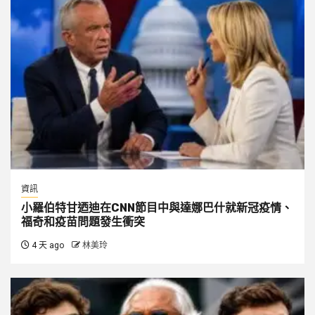
資訊
小羅伯特甘迺迪在CNN節目中與達娜巴什就新冠疫情、
福奇和疫苗問題發生衝突
4 天 ago
林美玲