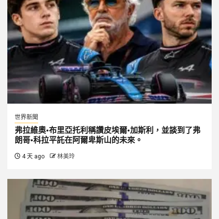
世界新聞
弗拉維奧·布里亞托利稱讚皮埃爾·加斯利，並談到了弗
朗哥·科拉平託在阿爾卑斯山的未來。
4 天 ago
林美玲