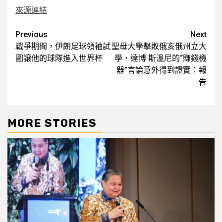
來源連結
Post
Previous
Next
戰爭期間，伊朗足球領袖試
聖母大學擊敗俄亥俄州立大
navigation
圖讓他的球隊進入世界杯
學，達博·斯溫尼的“賺錢機
器”言論意外得到證實：報
告
MORE STORIES