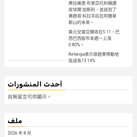
弗拉維奧·布里亞托利稱讚
皮埃爾·加斯利，並談到了
弗朗哥·科拉平託在阿爾卑
斯山的未來。
美元兌雷亞爾收在5.11，巴
西巴西股市本週一上漲
0.80%。
Airlanga表示旅遊業帶動地
區成長13.14%
أحدث المنشورات
尚無留言可供顯示。
ملف
2026 年 8 月