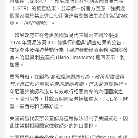
雅加達（安塔拉） – 印尼政府正在監測美國貿易代表
（USTR）的調查結果，並準備一份官方回應，強調幾
個國家關於禁止進口使用強迫勞動做法生產的商品的政
策。
（強迫勞動）。
「印尼政府正在考慮美國貿易代表辦公室關於根據
1974 年貿易法第 301 條進行的臨時調查結果的公告，
該調查涉及強迫勞動行為（
強迫勞動
經濟事務協調部發
言人哈里奧·利曼塞托 (Hario Limanceto) 週四表示，雅
加達。
眾所周知，在題為
各個經濟體的行為、政策和做法與
禁止進口強迫勞動生產的商品有關，但未能有效執行。
印尼屬於被認為沒有有效執行相關禁令的六個國家之
一。除印尼外，其餘五個國家包括加拿大、厄瓜多、歐
盟、墨西哥和巴基斯坦。
美國貿易代表辦公室認為這種做法限制了美國貿易，因
此建議對相關國家徵收額外的進口關稅。
美國貿易代表辦公室 (USTR) 提議對印尼徵收 10% 的額