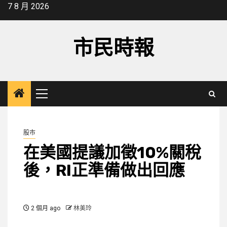
Skip
7 8 月 2026
to
content
市民時報
Primary
Menu
股市
在美國提議加徵10%關稅
後，RI正準備做出回應
2 個月 ago
林美玲