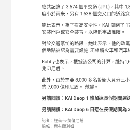
總共記錄了 3,674 個平交道 (JPL)，其中
度小於兩米，另有 1,638 個交叉口的道
鮑比表示，為了提高安全性，KAI 關閉了 1
安裝門戶或安全裝置，以降低事故風險。
對於交通繁忙的路段，鮑比表示，他的政黨
個地點被認為需要設施
天橋
將火車和汽車
Bobby也表示，根據該公司的計算，維持1,6
兆印尼盾。
此外，由於需要 8,000 多名警衛人員分三
約 7,000 億印尼盾。
轉變
。
另請閱讀：KAI Daop 1 雅加達長假期間運送
另請閱讀：KAI Daop 6 日惹在長假期間為 
記者：裡茲卡·凱倫尼薩
編輯：還有薩利姆