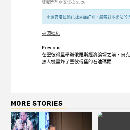
版權所有 © 安塔拉 2026
未經安塔拉通訊社書面許可，嚴禁對本網站的
來源連結
Post
Previous
在聖彼得堡舉辦俄羅斯經濟論壇之前，烏克
navigation
無人機轟炸了聖彼得堡的石油碼頭
MORE STORIES