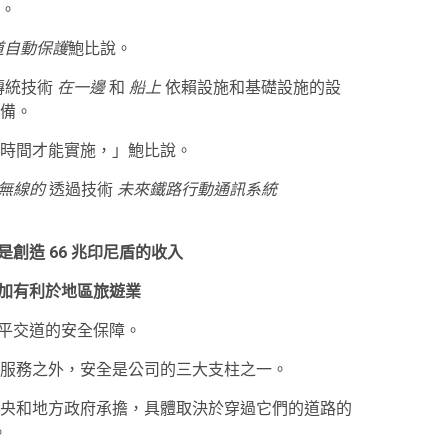
。
道自動保護
鮑比說。
傳統技術
在一邊
和
船上
依賴設施和基礎設施的設
備。
時間才能實施，」鮑比說。
無線的
透過技術
未來鐵路行動通訊系統
是創造 66 兆印尼盾的收入
的增加有利於地區旅遊業
強平交道的安全保障。
服務之外，安全是公司的三大支柱之一。
央和地方政府承擔，具體取決於穿過它們的道路的
。