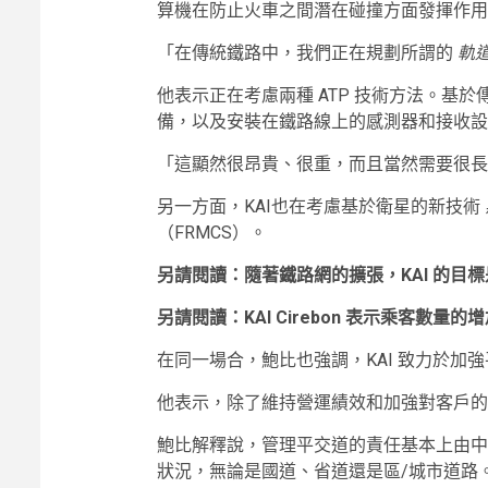
算機在防止火車之間潛在碰撞方面發揮作用
「在傳統鐵路中，我們正在規劃所謂的
軌
他表示正在考慮兩種 ATP 技術方法。基於
備，以及安裝在鐵路線上的感測器和接收設
「這顯然很昂貴、很重，而且當然需要很長
另一方面，KAI也在考慮基於衛星的新技術
（FRMCS）。
另請閱讀：隨著鐵路網的擴張，KAI 的目標
另請閱讀：KAI Cirebon 表示乘客數量
在同一場合，鮑比也強調，KAI 致力於加
他表示，除了維持營運績效和加強對客戶的
鮑比解釋說，管理平交道的責任基本上由中
狀況，無論是國道、省道還是區/城市道路