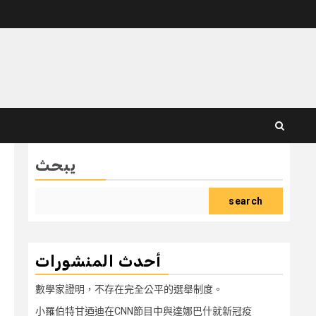
يبحث
search
أحدث المنشورات
數學家證明，不存在完全公平的選舉制度。
小羅伯特甘迺迪在CNN節目中與達娜巴什就新冠疫