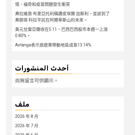
情、福奇和疫苗問題發生衝突
弗拉維奧·布里亞托利稱讚皮埃爾·加斯利，並談到了
弗朗哥·科拉平託在阿爾卑斯山的未來。
美元兌雷亞爾收在5.11，巴西巴西股市本週一上漲
0.80%。
Airlanga表示旅遊業帶動地區成長13.14%
أحدث المنشورات
尚無留言可供顯示。
ملف
2026 年 8 月
2026 年 7 月