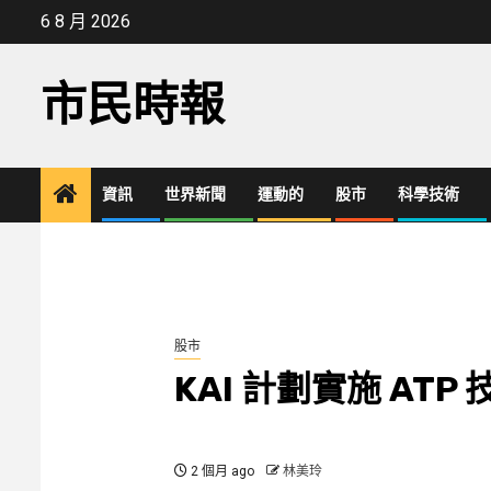
Skip
6 8 月 2026
to
content
市民時報
資訊
世界新聞
運動的
股市
科學技術
股市
KAI 計劃實施 AT
2 個月 ago
林美玲