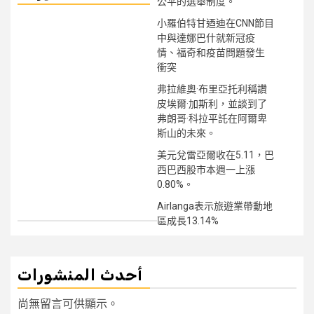
公平的選舉制度。
小羅伯特甘迺迪在CNN節目
中與達娜巴什就新冠疫
情、福奇和疫苗問題發生
衝突
弗拉維奧·布里亞托利稱讚
皮埃爾·加斯利，並談到了
弗朗哥·科拉平託在阿爾卑
斯山的未來。
美元兌雷亞爾收在5.11，巴
西巴西股市本週一上漲
0.80%。
Airlanga表示旅遊業帶動地
區成長13.14%
أحدث المنشورات
尚無留言可供顯示。