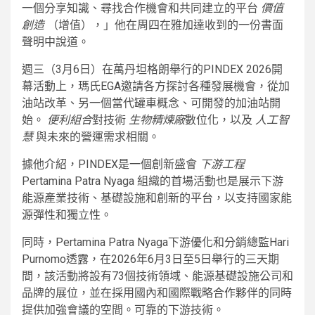
一個分享知識、尋找合作機會和共同建立的平台
價值
創造
（增值），」他在周四在雅加達收到的一份書面
聲明中說道。
週三（3月6日）在萬丹坦格朗舉行的PINDEX 2026開
幕活動上，瑪氏EGA邀請各方探討各種發展機會，從加
油站改革、另一個當代罐車概念、可開發的加油站開
始。
便利組合
對技術
生物精煉廠
數位化，以及
人工智
慧
與未來的營運需求相關。
據他介紹，PINDEX是一個創新盛會
下游工程
Pertamina Patra Nyaga 組織的首場活動也是展示下游
能源產業技術、基礎設施和創新的平台，以支持國家能
源彈性和獨立性。
同時，Pertamina Patra Nyaga下游優化和分銷總監Hari
Purnomo透露，在2026年6月3日至5日舉行的三天期
間，該活動將設有73個技術領域、能源基礎設施公司和
品牌的展位，並在採用國內和國際戰略合作夥伴的同時
提供加強會議的空間。可靠的下游技術。