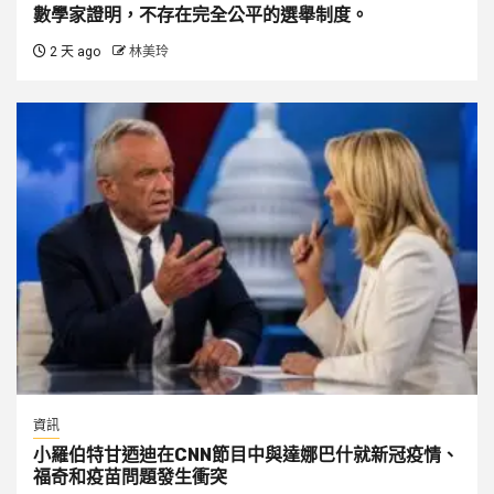
數學家證明，不存在完全公平的選舉制度。
2 天 ago
林美玲
資訊
小羅伯特甘迺迪在CNN節目中與達娜巴什就新冠疫情、
福奇和疫苗問題發生衝突