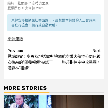
編輯：維爾娜·P·塞蒂奧里尼
版權所有 © 安塔拉 2026
未經安塔拉通訊社書面許可，嚴禁對本網站的人工智慧內
容進行檢索、爬行或自動索引。
來源連結
Post
Previous
Next
曼城轉會：奧恩斯坦透露對
邊疆航空乘客航空公司已被
navigation
安德森的“開盤報價”被諾丁
聯邦指控空中攻擊罪。
漢森林“拒絕”
MORE STORIES