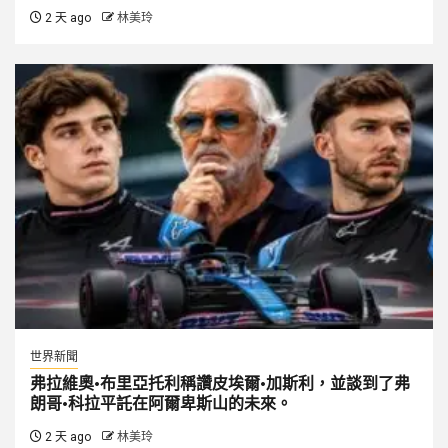
2 天 ago
林美玲
世界新聞
弗拉維奧·布里亞托利稱讚皮埃爾·加斯利，並談到了弗
朗哥·科拉平託在阿爾卑斯山的未來。
2 天 ago
林美玲