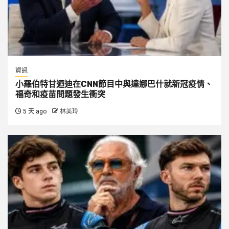
資訊
小羅伯特甘迺迪在CNN節目中與達娜巴什就新冠疫情、
福奇和疫苗問題發生衝突
5 天 ago
林美玲