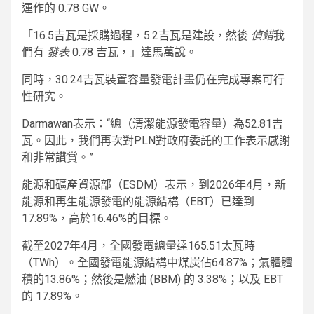
運作的 0.78 GW。
「16.5吉瓦是採購過程，5.2吉瓦是建設，然後
偵錯
我
們有
發表
0.78 吉瓦，」達馬萬說。
同時，30.24吉瓦裝置容量發電計畫仍在完成專案可行
性研究。
Darmawan表示：“總（清潔能源發電容量）為52.81吉
瓦。因此，我們再次對PLN對政府委託的工作表示感謝
和非常讚賞。”
能源和礦產資源部（ESDM）表示，到2026年4月，新
能源和再生能源發電的能源結構（EBT）已達到
17.89%，高於16.46%的目標。
截至2027年4月，全國發電總量達165.51太瓦時
（TWh）。全國發電能源結構中煤炭佔64.87%；氣體體
積的13.86%；然後是燃油 (BBM) 的 3.38%；以及 EBT
的 17.89%。