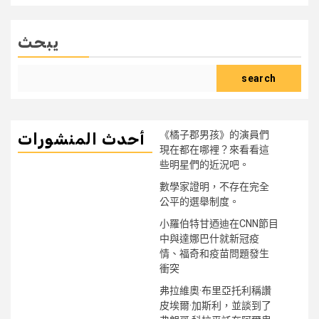
يبحث
search
《橘子郡男孩》的演員們
أحدث المنشورات
現在都在哪裡？來看看這
些明星們的近況吧。
數學家證明，不存在完全
公平的選舉制度。
小羅伯特甘迺迪在CNN節目
中與達娜巴什就新冠疫
情、福奇和疫苗問題發生
衝突
弗拉維奧·布里亞托利稱讚
皮埃爾·加斯利，並談到了