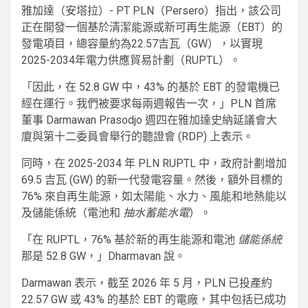
雅加達（安塔拉）- PT PLN（Persero）指出，該公司
正在開發一個基於清潔能源或新可再生能源（EBT）的
發電項目，總容量約為22.57吉瓦（GW），以實現
2025-2034年電力供應貿易計劃（RUPTL）。
「因此，在 52.8 GW 中，43% 的基於 EBT 的發電機已
經在運行。我們被要求每兩週報告一次，」PLN 首席
董事 Darmawan Prasodjo 週四在雅加達史納延議會大
廈與第十二委員會舉行的聽證會 (RDP) 上表示。
同時，在 2025-2034 年 PLN RUPTL 中，政府計劃增加
69.5 吉瓦 (GW) 的新一代發電容量。然後，額外目標的
76% 來自再生能源，如太陽能、水力、風能和地熱能以
及儲能係統（電池和
抽水蓄能水電
）。
「在 RUPTL，76% 基於新的再生能源和電池
儲能係統
那是 52.8 GW，」Dharmavan 說。
Darmawan 表示，截至 2026 年 5 月，PLN 已投產約
22.57 GW 或 43% 的基於 EBT 的電廠，其中包括已成功