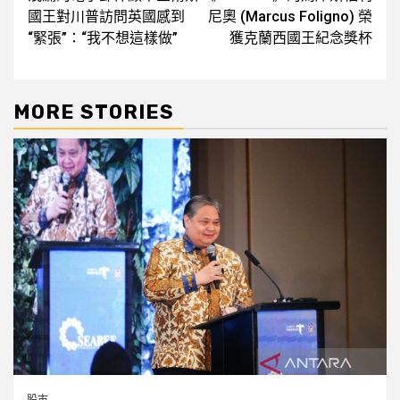
navigation
國王對川普訪問英國感到
尼奧 (Marcus Foligno) 榮
“緊張”：“我不想這樣做”
獲克蘭西國王紀念獎杯
MORE STORIES