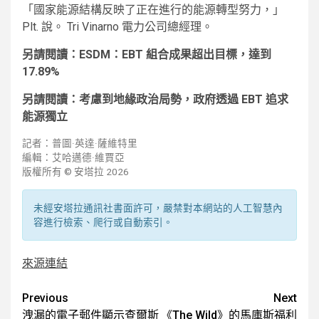
「國家能源結構反映了正在進行的能源轉型努力，」
Plt. 說。 Tri Vinarno 電力公司總經理。
另請閱讀：ESDM：EBT 組合成果超出目標，達到
17.89%
另請閱讀：考慮到地緣政治局勢，政府透過 EBT 追求
能源獨立
記者：普圖·英達·薩維特里
編輯：艾哈邁德·維賈亞
版權所有 © 安塔拉 2026
未經安塔拉通訊社書面許可，嚴禁對本網站的人工智慧內
容進行檢索、爬行或自動索引。
來源連結
Post
Previous
Next
洩漏的電子郵件顯示查爾斯
《The Wild》的馬庫斯福利