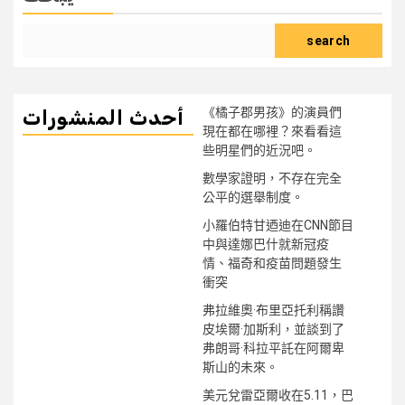
search
《橘子郡男孩》的演員們
أحدث المنشورات
現在都在哪裡？來看看這
些明星們的近況吧。
數學家證明，不存在完全
公平的選舉制度。
小羅伯特甘迺迪在CNN節目
中與達娜巴什就新冠疫
情、福奇和疫苗問題發生
衝突
弗拉維奧·布里亞托利稱讚
皮埃爾·加斯利，並談到了
弗朗哥·科拉平託在阿爾卑
斯山的未來。
美元兌雷亞爾收在5.11，巴