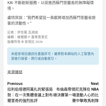
KAI 不斷創新服務，以促進西蘇門答臘島的無障礙環
境。
盧特菲說：“我們希望這一貢獻將增加西蘇門答臘省遊
客的流動性。”
記者：伊克萬·瓦胡迪
編輯：維爾娜·P·塞蒂奧里尼
版權所有 © 安塔拉 2026
未經安塔拉通訊社書面許可，嚴禁對本網站的人工智慧內
容進行檢索、爬行或自動索引。
來源連結
Post
Previous
Next
拉利伯塔德阿萬扎的緊張局
布倫森帶領尼克隊在 NBA
navigation
勢：在一次集體會議上對布
總決賽第一場激動人心的比
爾里奇的強烈批評
賽中擊敗馬刺隊