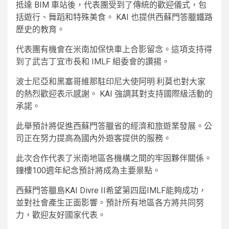
抵達 BIM 車站後，代表團受到了傳統的歡迎儀式，包
括遊行、舞蹈和特殊美食。 KAI 也提供西蘇門答臘鐵路
歷史的教育。
代表團有機會在米南加保快車上合影留念。這項支持得
到了武吉丁宜市長和 IMLF 組委會的讚揚。
波士尼亞和黑塞哥維那駐印尼大使阿明·利莫也對大家
的熱烈歡迎表示感謝。 KAI 強調其對支持國際級活動的
承諾。
此舉預計將促進西蘇門答臘省的經濟和旅遊業發展。公
司正在努力提高為國內外遊客提供的服務。
此次合作代表了米南地區各機構之間的牢固夥伴關係。
鐘樓100週年紀念預計將成為主要景點。
西蘇門答臘島KAI Divre II希望第四屆IMLF能夠成功，
並對社會產生正面影響。預計所有地區各方將共同努
力，歡迎友好國家代表。