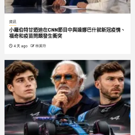
資訊
小羅伯特甘迺迪在CNN節目中與達娜巴什就新冠疫情、
福奇和疫苗問題發生衝突
4 天 ago
林美玲