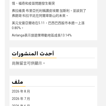
情、福奇和疫苗問題發生衝突
弗拉維奧·布里亞托利稱讚皮埃爾·加斯利，並談到了
弗朗哥·科拉平託在阿爾卑斯山的未來。
美元兌雷亞爾收在5.11，巴西巴西股市本週一上漲
0.80%。
Airlanga表示旅遊業帶動地區成長13.14%
أحدث المنشورات
尚無留言可供顯示。
ملف
2026 年 8 月
2026 年 7 月