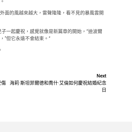
。
外面的風越來越大，雷聲隆隆，看不見的暴風雲開
兒子一起慶祝，感覺就像是新篇章的開始，”迪波爾
，“但它永遠不會結束。”
。
Next
受傷
海莉·斯坦菲爾德和喬什·艾倫如何慶祝結婚紀念
日