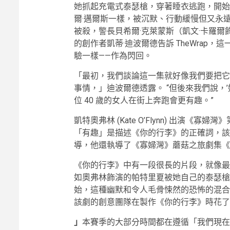
她抓起充電式泰瑟槍，穿著睡衣逃跑，開始
爾·邁爾斯一樣，被沉默、行動緩慢但又永
被殺，警長貝希爾·克萊蒙斯（凱文·卡羅爾
的創作者凱蒂·迪波爾德告訴 TheWrap
驗一樣——作為閃回。
「最初，我們談論這一集就好像我們要把它
事情，」迪波爾德透露。 “但後來我們說，
位 40 歲的女人在街上奔跑會更有趣。”
凱特奧弗林 (Kate O’Flynn) 出演《寡婦灣》第 8
「有趣」是描述《你的行李》的正確詞，該
導，他還執導了《寡婦灣》蘑菇之旅劇集《
《你的行李》中有一段很長的片段，就像最
如奧弗林飾演的帕特里夏被她自己的泰瑟槍
始，這種幽默和令人毛骨悚然的恐怖的混合
該劇的創意團隊在製作《你的行李》時花了
」
本賽季的大部分時間都在遵循「我們現在