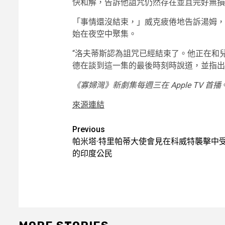
快和解，告訴他詛咒仍然存在並且完好無損
「事情還沒結束，」威克疲倦地告訴湯姆，
始在夜空中聚集。
“洛夫蒂斯認為詛咒已經結束了。他正在和
德在談到這一集的最後時刻時說道，並指出
《寡婦灣》新劇集每週三在 Apple TV 首播
來源連結
Post
Previous
帕米塔·特里帕蒂大使會見在科威特襲擊中
navigation
的印度公民