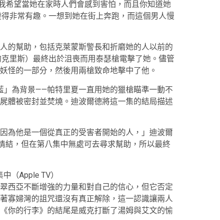
中，我希望當她在家時人們會感到害怕，而且你知道她
變得非常有趣。一想到她在街上奔跑，而這個男人慢
人的幫助，包括克萊蒙斯警長和折磨她的人以前的
的克里斯）最終出於沮喪而用泰瑟槍電擊了她。儘管
妖怪的一部分，然後用兩槍致命地擊中了他。
藍」為背景——帕特里夏一直用她的獵槍瞄準一動不
屍體被密封並焚燒。迪波爾德將這一集的結局描述
因為他是一個從真正的受害者開始的人，」迪波爾
受害者情結，但在第八集中無處可去尋求幫助，所以最終
（Apple TV）
翠西亞不斷增強的力量和對自己的信心，但它否定
著寡婦灣的詛咒還沒有真正解除，這一認識讓兩人
《你的行李》的結尾是威克打斷了湯姆與艾文的愉