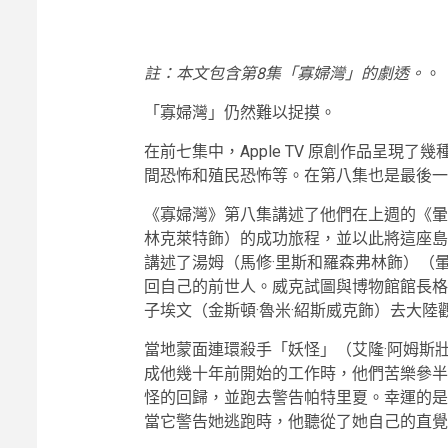
註：本文包含第8集「寡婦灣」的劇透。
。
「寡婦灣」仍然難以捉摸。
在前七集中，Apple TV 原創作品呈現
間恐怖和殖民恐怖等。在第八集也是最後一
《寡婦灣》第八集講述了他們在上週的《暈
林克萊特飾）的成功旅程，並以此將這座島
講述了湯姆（馬修·里斯和羅森弗林飾）（
回自己的前世人。威克試圖與博物館館長格
子埃文（金斯頓·魯米·紹斯威克飾）去大
當地蒙面連環殺手「妖怪」（艾隆·阿姆斯
成他幾十年前開始的工作時，他們苦樂參半
怪的回歸，並跑去警告帕特里夏。幸運的是
當它警告她逃跑時，他聽從了她自己的直覺