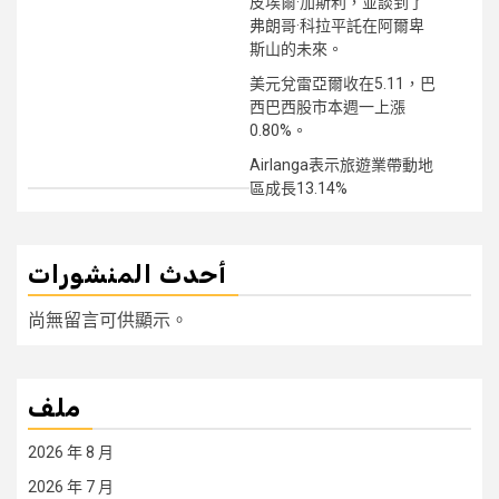
皮埃爾·加斯利，並談到了
弗朗哥·科拉平託在阿爾卑
斯山的未來。
美元兌雷亞爾收在5.11，巴
西巴西股市本週一上漲
0.80%。
Airlanga表示旅遊業帶動地
區成長13.14%
أحدث المنشورات
尚無留言可供顯示。
ملف
2026 年 8 月
2026 年 7 月