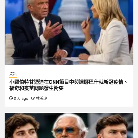
資訊
小羅伯特甘迺迪在CNN節目中與達娜巴什就新冠疫情、
福奇和疫苗問題發生衝突
3 天 ago
林美玲