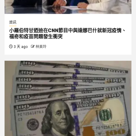
資訊
小羅伯特甘迺迪在CNN節目中與達娜巴什就新冠疫情、
福奇和疫苗問題發生衝突
3 天 ago
林美玲