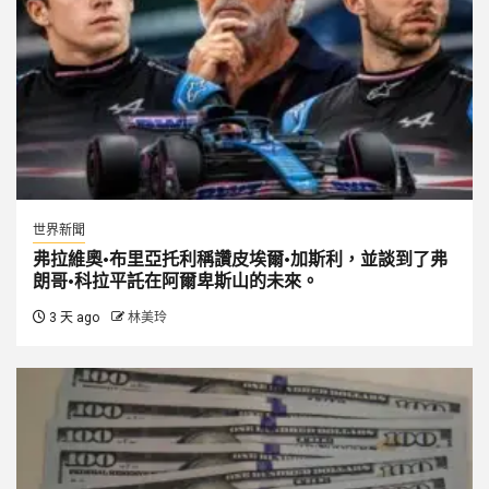
世界新聞
弗拉維奧·布里亞托利稱讚皮埃爾·加斯利，並談到了弗
朗哥·科拉平託在阿爾卑斯山的未來。
3 天 ago
林美玲