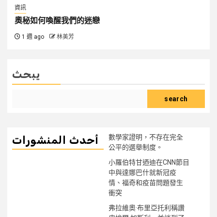
資訊
奧秘如何喚醒我們的迷戀
1 週 ago
林美芳
يبحث
search
數學家證明，不存在完全
أحدث المنشورات
公平的選舉制度。
小羅伯特甘迺迪在CNN節目
中與達娜巴什就新冠疫
情、福奇和疫苗問題發生
衝突
弗拉維奧·布里亞托利稱讚