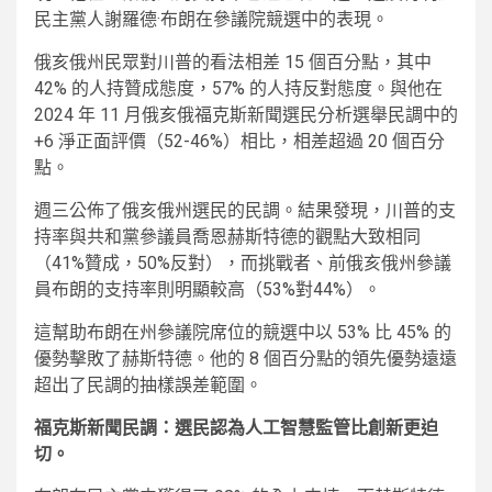
民主黨人謝羅德·布朗在參議院競選中的表現。
俄亥俄州民眾對川普的看法相差 15 個百分點，其中
42% 的人持贊成態度，57% 的人持反對態度。與他在
2024 年 11 月俄亥俄福克斯新聞選民分析選舉民調中的
+6 淨正面評價（52-46%）相比，相差超過 20 個百分
點。
週三公佈了俄亥俄州選民的民調。結果發現，川普的支
持率與共和黨參議員喬恩赫斯特德的觀點大致相同
（41%贊成，50%反對），而挑戰者、前俄亥俄州參議
員布朗的支持率則明顯較高（53%對44%）。
這幫助布朗在州參議院席位的競選中以 53% 比 45% 的
優勢擊敗了赫斯特德。他的 8 個百分點的領先優勢遠遠
超出了民調的抽樣誤差範圍。
福克斯新聞民調：選民認為人工智慧監管比創新更迫
切。