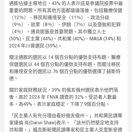
通膨佔據主導地位，43% 的人表示這是參議院投票中最
重要的問題。所有其他方面都遠遠落後，包括醫療保健
（12％）、移民和邊境安全（11％）、政治分歧
（9％）、就業（8％）、伊朗（7％）以及墮胎和犯罪
（4％）。通貨膨脹是首要問題。其中獨立人士
(50%)、民主黨 (44%)、共和黨 (40%)、MAGA (34%) 和
2024 年川普選民 (39%)。
關注通膨的選民以 14 個百分點的優勢支持布朗，醫療
保健選民以 44 個百分點的優勢支持布朗，而關注移民
和邊境安全的選民以 76 個百分點的優勢選擇了赫斯特
德。
關於家庭財務狀況，39% 的俄亥俄州選民表示他們落
後，高於 2024 年 FNVA 調查的 32%。受訪者人數最
多，為49%，表示家庭穩定，下降了9個百分點。
「民主黨人有充分理由看好俄亥俄州，」共和黨民調專
家達倫·肖(Daron Shaw)表示。 「該州仍然堅定地支持
共和黨，」福克斯新聞民調專家和民主黨人克里斯安德