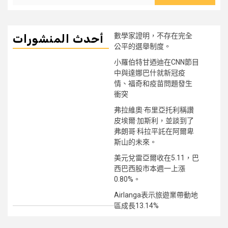
數學家證明，不存在完全
أحدث المنشورات
公平的選舉制度。
小羅伯特甘迺迪在CNN節目
中與達娜巴什就新冠疫
情、福奇和疫苗問題發生
衝突
弗拉維奧·布里亞托利稱讚
皮埃爾·加斯利，並談到了
弗朗哥·科拉平託在阿爾卑
斯山的未來。
美元兌雷亞爾收在5.11，巴
西巴西股市本週一上漲
0.80%。
Airlanga表示旅遊業帶動地
區成長13.14%