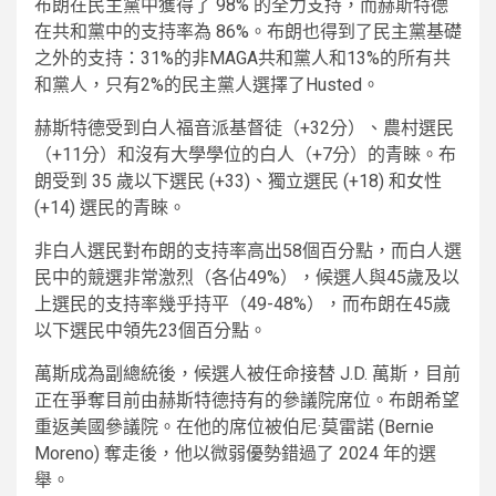
布朗在民主黨中獲得了 98% 的全力支持，而赫斯特德
在共和黨中的支持率為 86%。布朗也得到了民主黨基礎
之外的支持：31%的非MAGA共和黨人和13%的所有共
和黨人，只有2%的民主黨人選擇了Husted。
赫斯特德受到白人福音派基督徒（+32分）、農村選民
（+11分）和沒有大學學位的白人（+7分）的青睞。布
朗受到 35 歲以下選民 (+33)、獨立選民 (+18) 和女性
(+14) 選民的青睞。
非白人選民對布朗的支持率高出58個百分點，而白人選
民中的競選非常激烈（各佔49%），候選人與45歲及以
上選民的支持率幾乎持平（49-48%），而布朗在45歲
以下選民中領先23個百分點。
萬斯成為副總統後，候選人被任命接替 J.D. 萬斯，目前
正在爭奪目前由赫斯特德持有的參議院席位。布朗希望
重返美國參議院。在他的席位被伯尼·莫雷諾 (Bernie
Moreno) 奪走後，他以微弱優勢錯過了 2024 年的選
舉。