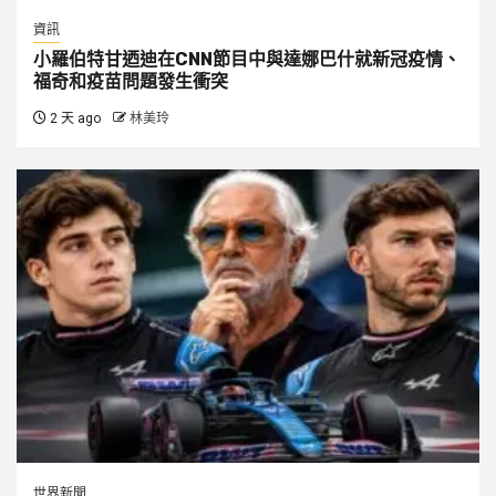
資訊
小羅伯特甘迺迪在CNN節目中與達娜巴什就新冠疫情、
福奇和疫苗問題發生衝突
2 天 ago
林美玲
世界新聞