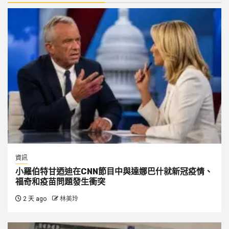
資訊
小羅伯特甘迺迪在CNN節目中與達娜巴什就新冠疫情、
福奇和疫苗問題發生衝突
2 天 ago
林美玲