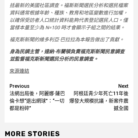
括最新的美國社區調查。福斯新聞選民分析和選民檔案
資料通常根據年齡、種族、教育和地區變數進行加權，
以確保受訪者人口統計資料能夠代表登記選民人口。僅
當樣本量至少為 N=100 時才會顯示子組之間的結果。
福克斯新聞的維多利亞·巴拉拉為本報告做出了貢獻。
身為民調主管，達納·布蘭頓負責福克斯新聞民意調查
並監督福克斯新聞選民分析的民意調查。
來源連結
Post
Previous
Next
法網出局後，阿麗娜·薩巴
阿根廷青少年死亡11年後
navigation
倫卡想“退出網球”：“一切
爆發大規模抗議，新案件震
都是粉碎”
撼全國
MORE STORIES