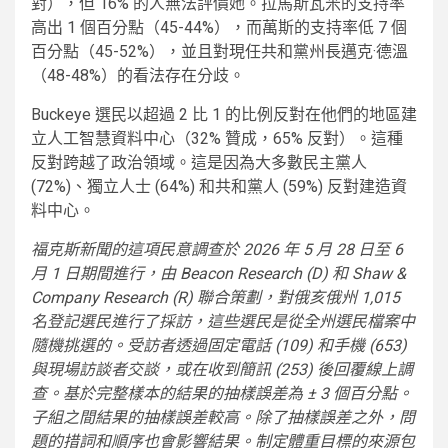
對），但 16% 的人無法評價她。拉馬斯瓦米的支持率
高出 1 個百分點（45-44%），而萬斯的支持率低 7 個
百分點（45-52%），並且對現任共和黨州長邁克·德溫
（48-48%）的看法存在分歧。
Buckeye 選民以超過 2 比 1 的比例反對在他們的地區建
立人工智慧資料中心（32% 贊成，65% 反對）。這種
反對跨越了政治領域。這是因為大多數民主黨人
(72%)、獨立人士 (64%) 和共和黨人 (59%) 反對建造資
料中心。
福克斯新聞的這項民意調查於 2026 年 5 月 28 日至 6
月 1 日期間進行，由 Beacon Research (D) 和 Shaw &
Company Research (R) 聯合策劃，對俄亥俄州 1,015
名登記選民進行了採訪，這些選民是從全州選民檔案中
隨機挑選的。受訪者透過固定電話 (109) 和手機 (653)
與現場訪談者交談，或在收到簡訊 (253) 後回覆線上調
查。基於完整樣本的結果的抽樣誤差為 ± 3 個百分點。
子組之間結果的抽樣誤差較高。除了抽樣誤差之外，問
題的措詞和順序也會影響結果。制定體重目標的來源包