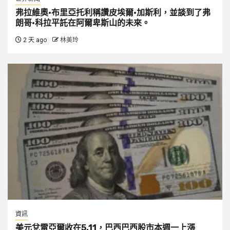
弗拉維奧·布里亞托利稱讚皮埃爾·加斯利，並談到了弗
朗哥·科拉平託在阿爾卑斯山的未來。
2 天 ago
林美玲
資訊
美元兌雷亞爾收在5.11，巴西巴西股市本週一上漲