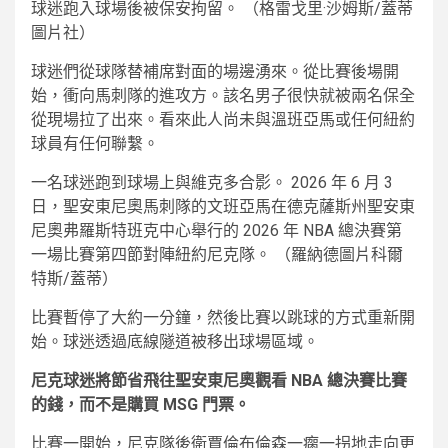
球迷跑入球場後被保安拘留。
（格雷戈里·沙姆斯/蓋蒂
圖片社）
球迷們從球隊替補席對面的場邊湧來。從比賽後場開
始，衝向馬刺隊的進攻方。該名男子很快就被兩名保全
從現場拉了出來。看來此人尚未與溫班亞馬​​或任何紐約
球員有任何聯繫。
一名球迷跑到球場上與維克多合影。 2026 年 6 月 3
日，聖安東尼奧馬刺隊的文班亞馬在德克薩斯州聖安東
尼奧弗羅斯特班克中心舉行的 2026 年 NBA 總決賽第
一場比賽第四節對陣紐約尼克隊。
（羅納德圖片科爾
特斯/蓋蒂）
比賽暫停了大約一分鐘，然後比賽以跳球的方式重新開
始。球迷透過底線隧道被移出球場區域。
尼克球迷將節省飛往聖安東尼奧觀看 NBA 總決賽比賽
的錢，而不是購買 MSG 門票。
比賽一開始，尼克隊後衛賈倫布倫森一瘸一拐地走向更