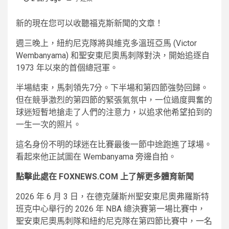
新的
現在您可以收聽福克斯新聞的文章！
週三晚上，紐約尼克隊將與維克多溫班亞馬 (Victor
Wembanyama) 和聖安東尼奧馬刺隊對決，開始追逐自
1973 年以來的首個總冠軍。
半場結束，馬刺領先7分。下半場和第四節強勢回歸。
但在競爭激烈的第四節的緊張氣氛中，一位過度興奮的
球迷短暫地搶走了人們的注意力，以追求他希望拍到的
一生一次的照片。
這名身份不明的球迷在比賽最後一節中途跑進了球場。
看起來他正試圖在 Wembanyama 旁邊自拍。
點擊此處在 FOXNEWS.COM 上了解更多體育新聞
2026 年 6 月 3 日，在德克薩斯州聖安東尼奧弗羅斯特
班克中心舉行的 2026 年 NBA 總決賽第一場比賽中，
聖安東尼奧馬刺隊和紐約尼克隊在第四節比賽中，一名