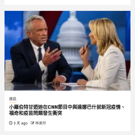
資訊
小羅伯特甘迺迪在CNN節目中與達娜巴什就新冠疫情、
福奇和疫苗問題發生衝突
3 天 ago
林美玲