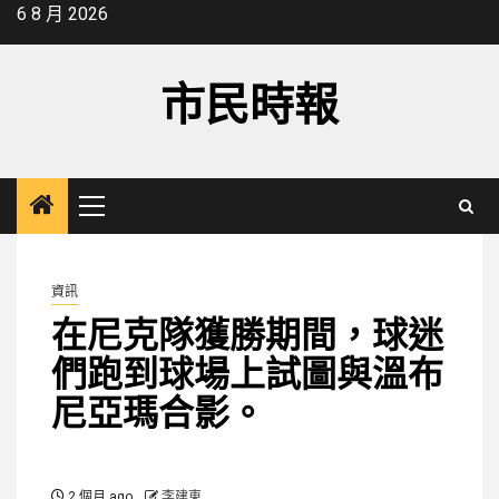
Skip
6 8 月 2026
to
content
市民時報
Primary
Menu
資訊
在尼克隊獲勝期間，球迷
們跑到球場上試圖與溫布
尼亞瑪合影。
2 個月 ago
李建東