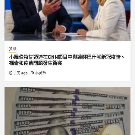
資訊
小羅伯特甘迺迪在CNN節目中與達娜巴什就新冠疫情、
福奇和疫苗問題發生衝突
3 天 ago
林美玲