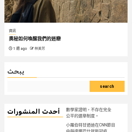
資訊
奧秘如何喚醒我們的迷戀
1 週 ago
林美芳
يبحث
search
數學家證明，不存在完全
أحدث المنشورات
公平的選舉制度。
小羅伯特甘迺迪在CNN節目
中與達娜巴什就新冠疫