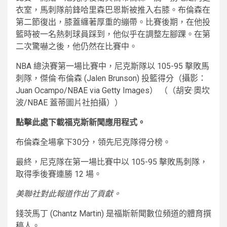
衣室，馬刺隊前鋒哈里森巴恩斯被推入右膝。布倫森在
第二節復出，膝蓋纏著厚重的繃帶。比賽後期，在他投
籃時被一名熱刺球員踩到，他似乎在調整左腳踝。在第
二次驚嚇之後，他仍然在比賽中。
NBA 總決賽第一場比賽中，尼克斯隊以 105-95 擊敗馬
刺隊，傑倫·布倫森 (Jalen Brunson) 投籃得分（攝影：
Juan Ocampo/NBAE via Getty Images）
（（胡安·奧坎
波/NBAE 蓋蒂圖片社拍攝））
點擊此處下載福克斯新聞應用程式。
布倫森全場拿下30分，領先尼克隊得分榜。
最終，尼克隊在第一場比賽中以 105-95 擊敗馬刺隊，
取得季後賽連勝 12 場。
美聯社對此報道作出了貢獻。
錢茨馬丁 (Chantz Martin) 是福斯新聞數位頻道的體育撰
稿人。