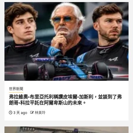
世界新聞
弗拉維奧·布里亞托利稱讚皮埃爾·加斯利，並談到了弗
朗哥·科拉平託在阿爾卑斯山的未來。
3 天 ago
林美玲