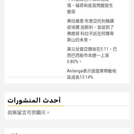
情、福奇和疫苗問題發生
衝突
弗拉維奧·布里亞托利稱讚
皮埃爾·加斯利，並談到了
弗朗哥·科拉平託在阿爾卑
斯山的未來。
美元兌雷亞爾收在5.11，巴
西巴西股市本週一上漲
0.80%。
Airlanga表示旅遊業帶動地
區成長13.14%
أحدث المنشورات
尚無留言可供顯示。