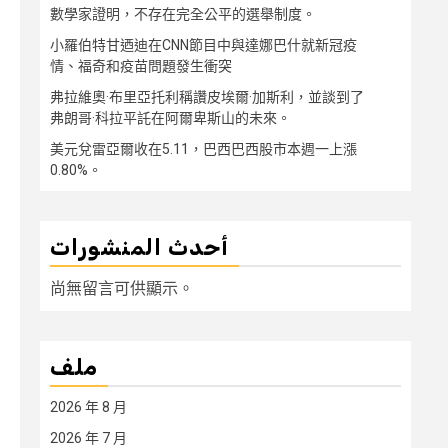
數學家證明，不存在完全公平的選舉制度。
小羅伯特甘迺迪在CNN節目中與達娜巴什就新冠疫
情、福奇和疫苗問題發生衝突
弗拉維奧·布里亞托利稱讚皮埃爾·加斯利，並談到了
弗朗哥·科拉平託在阿爾卑斯山的未來。
美元兌雷亞爾收在5.11，巴西巴西股市本週一上漲
0.80%。
أحدث المنشورات
尚無留言可供顯示。
ملف
2026 年 8 月
2026 年 7 月