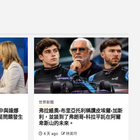
世界新聞
中與達娜
弗拉維奧·布里亞托利稱讚皮埃爾·加斯
苗問題發生
利，並談到了弗朗哥·科拉平託在阿爾
卑斯山的未來。
4 天 ago
林美玲