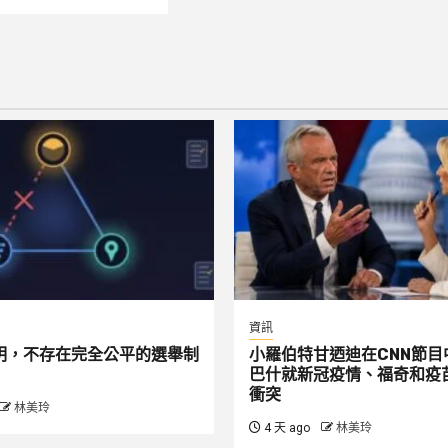
資訊
明，不存在完全公平的選舉制
小羅伯特甘迺迪在CNN節目
巴什就新冠疫情、福奇和疫
衝突
林美玲
4 天 ago
林美玲