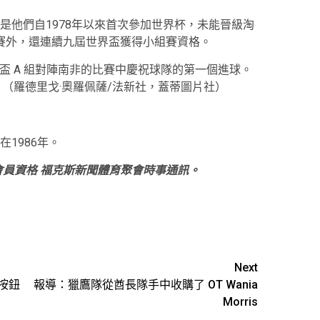
是他們自1978年以來首次參加世界杯，未能晉級淘
緣正賽外，還連續九屆世界盃獲得小組賽資格。
世界盃 A 組對陣南非的比賽中慶祝球隊的第一個進球。
（羅德里戈·奧羅佩薩/法新社，蓋蒂圖片社）
1986年。
會員資格
福克斯新聞體育聚會時事通訊
。
Next
錄按鈕
報導：獵鷹隊從酋長隊手中收購了 OT Wania
Morris