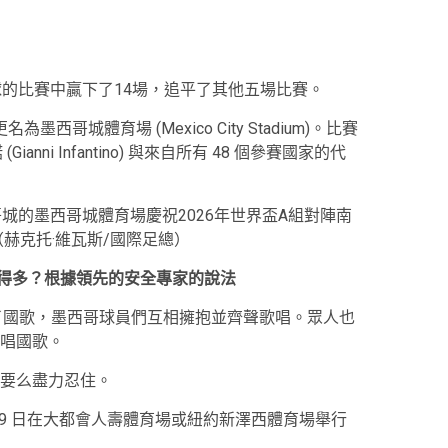
球的比賽中贏下了14場，追平了其他五場比賽。
更名為墨西哥城體育場 (Mexico City Stadium)。比賽
ni Infantino) 與來自所有 48 個參賽國家的代
西哥城的墨西哥城體育場慶祝2026年世界盃A組對陣南
（赫克托·維瓦斯/國際足總）
複雜得多？根據領先的安全專家的說法
了國歌，墨西哥球員們互相擁抱並齊聲歌唱。眾人也
唱國歌。
要么盡力忍住。
19 日在大都會人壽體育場或紐約新澤西體育場舉行