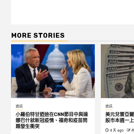
MORE STORIES
資訊
資訊
小羅伯特甘迺迪在CNN節目中與達
美元兌雷亞爾
娜巴什就新冠疫情、福奇和疫苗問
股市本週一上
題發生衝突
4 天 ago