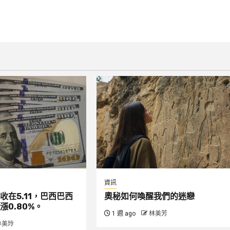
資訊
收在5.11，巴西巴西
奧秘如何喚醒我們的迷戀
漲0.80%。
1 週 ago
林美芳
林美玲