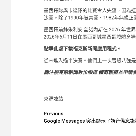
墨西哥隊與卡達隊的比賽令人失望，因為這
汰賽。除了1990年被禁賽、1982年無
墨西哥前鋒朱利安·奎諾內斯在 2026 年
2026年6月11日在墨西哥城墨西哥城體育場
點擊此處下載福克斯新聞應用程式。
從未進入過半決賽。他們上一次晉級八強是在
關注福克斯新聞數位頻道
體育報道
並申請
來源連結
Post
Previous
Google Messages 突出顯示了語音備忘
navigation