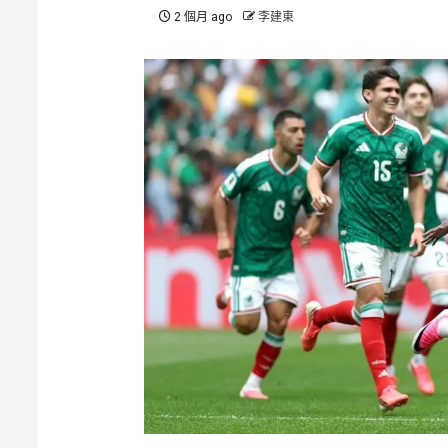
2 個月 ago
李建東