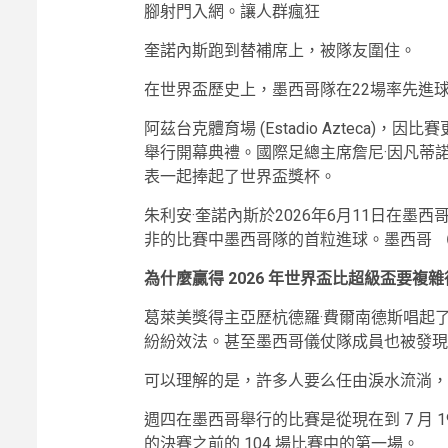
腳射門入網。讓人群瘋狂
奎諾內斯跑到替補席上，被隊友圍住。
在世界盃歷史上，墨西哥隊在22場率先進
阿茲台克體育場 (Estadio Azteca)，因比賽
舉行開幕典禮。國際足總主席詹尼·因凡蒂諾 (Gian
表一起捧起了世界盃獎杯。
朱利安·奎諾內斯於2026年6月11日在墨
非的比賽中墨西哥隊的首粒進球。墨西哥
為什麼贏得 2026 年世界盃比超級盃要
葛萊美獎得主亞歷杭德羅·費爾南德斯唱起
紛紛效法。甚至墨西哥儀仗隊成員也被發現
可以理解的是，許多人要么任由淚水流淌，
週四在墨西哥舉行的比賽是從現在到 7 月 
的決賽之前的 104 場比賽中的第一場。