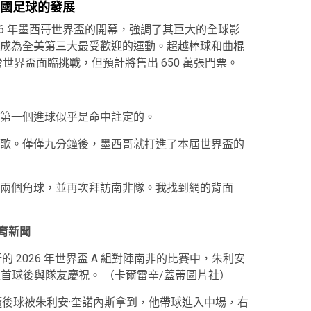
美國足球的發展
 報導了 2026 年墨西哥世界盃的開幕，強調了其巨大的全球影
成為全美第三大最受歡迎的運動。超越棒球和曲棍
世界盃面臨挑戰，但預計將售出 650 萬張門票。
第一個進球似乎是命中註定的。
歌。僅僅九分鐘後，墨西哥就打進了本屆世界盃的
兩個角球，並再次拜訪南非隊。我找到網的背面
體育新聞
舉行的 2026 年世界盃 A 組對陣南非的比賽中，朱利安·
哥隊攻入首球後與隊友慶祝。
（卡爾雷辛/蓋蒂圖片社）
隨後球被朱利安·奎諾內斯拿到，他帶球進入中場，右