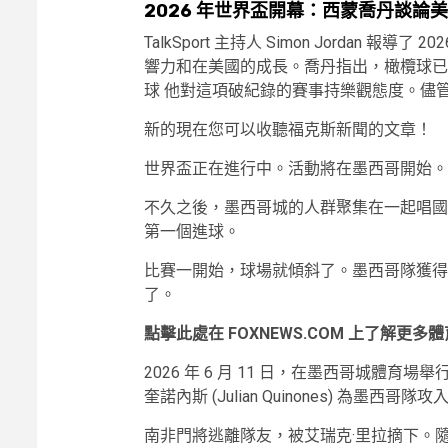
2026 年世界盃開幕：西蒙喬丹談論
TalkSport 主持人 Simon Jordan
響力和在美國的成長。喬丹指出，橄欖球已
球 他對這項破紀錄的賽事持樂觀態度。儘管
新的
現在您可以收聽福克斯新聞的文章！
世界盃正在進行中。活動將在墨西哥開始。
不久之後，墨西哥城的人群聚集在一起唱國
第一個進球。
比賽一開始，球場就傾斜了。墨西哥隊獲得
了。
點擊此處在 FOXNEWS.COM 上了解更多
2026 年 6 月 11 日，在墨西哥城體育場
奎諾內斯 (Julian Quinones) 為墨西
南非門將逃離隊友，被艾瑞克·里拉摘下。