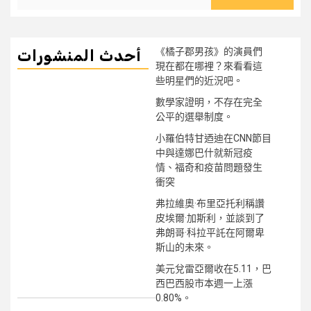
《橘子郡男孩》的演員們
أحدث المنشورات
現在都在哪裡？來看看這
些明星們的近況吧。
數學家證明，不存在完全
公平的選舉制度。
小羅伯特甘迺迪在CNN節目
中與達娜巴什就新冠疫
情、福奇和疫苗問題發生
衝突
弗拉維奧·布里亞托利稱讚
皮埃爾·加斯利，並談到了
弗朗哥·科拉平託在阿爾卑
斯山的未來。
美元兌雷亞爾收在5.11，巴
西巴西股市本週一上漲
0.80%。