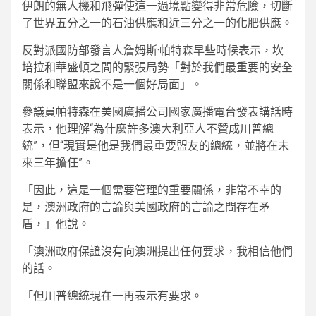
伊朗的無人機和飛彈使這一過境點變得非常危險，切斷
了世界五分之一的石油供應和近三分之一的化肥供應。
反對派國防部發言人詹姆斯·帕特森早些時候表示，坎
培拉和華盛頓之間的緊張局勢「對於我們最重要的安全
關係和聯盟來說不是一個好局面」。
參議員帕特森在美國廣播公司國家廣播電台發表講話時
表示，他理解“為什麼許多澳大利亞人不贊成川普總
統”，但“現實是他是我們最重要盟友的總統，並將在未
來三年擔任”。
「因此，這是一個需要管理的重要關係，非常不幸的
是，澳洲政府的言論與美國政府的言論之間存在矛
盾，」他說。
「澳洲政府保證沒有向澳洲提出任何要求，我相信他們
的話。
「但川普總統現在一再表示有要求。