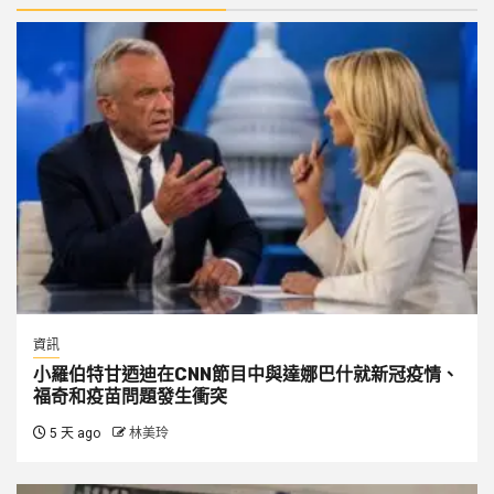
資訊
小羅伯特甘迺迪在CNN節目中與達娜巴什就新冠疫情、
福奇和疫苗問題發生衝突
5 天 ago
林美玲