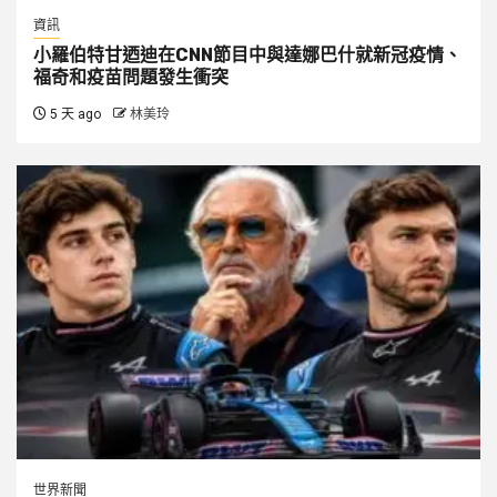
資訊
小羅伯特甘迺迪在CNN節目中與達娜巴什就新冠疫情、
福奇和疫苗問題發生衝突
5 天 ago
林美玲
世界新聞