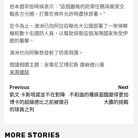
他本週早些時候表示：“這個嚴格的防禦任務與衝突交
戰各方分開，打算在條件允許時盡快部署。”
迄今為止，澳洲已向阿拉伯聯合大公國部署了一架偵察
機和數十名國防人員，以幫助保衛這個海灣國家免受伊
朗的襲擊。
澳洲也向阿聯酋發射了防禦飛彈。
閱讀相關主題：
安東尼艾博尼斯 唐納德川普
來源連結
Post
Previous
Next
凱文·卡斯塔諾並不在對陣
不和諧的種族面臨變得更加
navigation
博卡的超級德比之前被徵召
大膽的挑戰
的球員之列
MORE STORIES