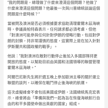
“我的問題是，總理做了什麼來澄清這個問題？他做了
什麼來澄清這個問題？他最後一次與川普總統談論這個
問題是什麼時候？”
當被問及澳洲是否必須根據要求協助清理霍爾木茲海峽
時，參議員帕特森表示，任何請求都必須考慮，但他
「對澳洲可能參與任何針對伊朗的侵略行動，包括對伊
朗的封鎖，持非常謹慎的態度，這實際上是在加入針對
伊斯蘭共和國政權的戰爭」。
他說：“我對澳洲在敵對行動停止後加入多國部隊持更
開放的態度，以幫助目前由英國和法國領導的聯盟管理
霍爾木茲海峽。”
阿爾巴尼斯先生將於週五晚上參加歐洲主導的關於建立
聯盟的談判，以確保在戰鬥停止後海峽的航運。
這次虛擬峰會不會包括美國或伊朗，法國總統馬克宏表
示，峰會將由「準備與我們一起為旨在恢復海峽航行自
由的和平多國使命做出貢獻的國家」組成。