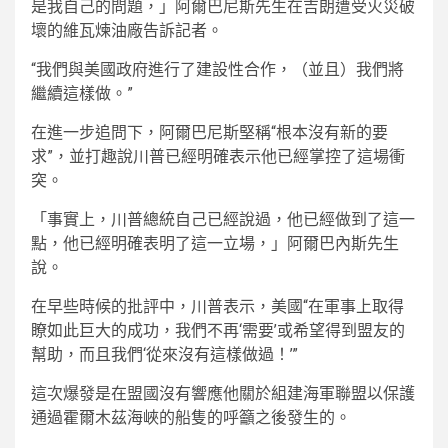
是我自己的問題，」阿爾巴尼斯先生在吉朗遭受火災破
壞的維瓦煉油廠告訴記者。
“我們與美國政府進行了建設性合作，（並且）我們將
繼續這樣做。”
在進一步追問下，阿爾巴尼斯堅稱“根本沒有新的要
求”，並打趣說川普已經明確表示他已經掌控了這場衝
突。
「事實上，川普總統自己已經說過，他已經做到了這一
點，他已經明確表明了這一立場，」阿爾巴內斯先生
說。
在早些時候的批評中，川普表示，美國“在軍事上取得
瞭如此巨大的成功，我們不再‘需要’或希望得到盟友的
幫助，而且我們‘從來沒有這樣做過！’”
這次爆發是在盟國沒有響應他關於組建海軍聯盟以保護
通過霍爾木茲海峽的船隻的呼籲之後發生的。