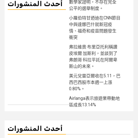
數學家證明，不存在完全
أحدث المنشورات
公平的選舉制度。
小羅伯特甘迺迪在CNN節目
中與達娜巴什就新冠疫
情、福奇和疫苗問題發生
衝突
弗拉維奧·布里亞托利稱讚
皮埃爾·加斯利，並談到了
弗朗哥·科拉平託在阿爾卑
斯山的未來。
美元兌雷亞爾收在5.11，巴
西巴西股市本週一上漲
0.80%。
Airlanga表示旅遊業帶動地
區成長13.14%
أحدث المنشورات