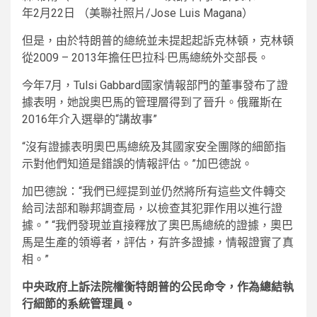
年2月22日
（美聯社照片/Jose Luis Magana）
但是，由於特朗普的總統並未提起起訴克林頓，克林頓
從2009 – 2013年擔任巴拉科·巴馬總統外交部長。
今年7月，Tulsi Gabbard國家情報部門的董事發布了證
據表明，她說奧巴馬的管理層得到了晉升。俄羅斯在
2016年介入選舉的“講故事”
“沒有證據表明奧巴馬總統及其國家安全團隊的細節指
示對他們知道是錯誤的情報評估。”加巴德說。
加巴德說：“我們已經提到並仍然將所有這些文件轉交
給司法部和聯邦調查局，以檢查其犯罪作用以進行證
據。” “我們發現並直接釋放了奧巴馬總統的證據，奧巴
馬是生產的領導者，評估，有許多證據，情報證實了真
相。”
中央政府上訴法院權衡特朗普的公民命令，作為總結執
行細節的系統管理員。