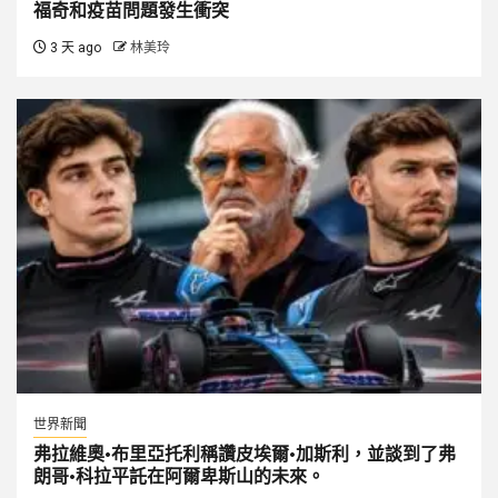
福奇和疫苗問題發生衝突
3 天 ago
林美玲
世界新聞
弗拉維奧·布里亞托利稱讚皮埃爾·加斯利，並談到了弗
朗哥·科拉平託在阿爾卑斯山的未來。