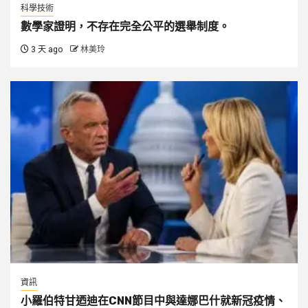
科學技術
數學家證明，不存在完全公平的選舉制度。
3 天 ago
林美玲
資訊
小羅伯特甘迺迪在CNN節目中與達娜巴什就新冠疫情、