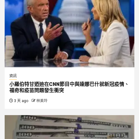
資訊
小羅伯特甘迺迪在CNN節目中與達娜巴什就新冠疫情、
福奇和疫苗問題發生衝突
3 天 ago
林美玲