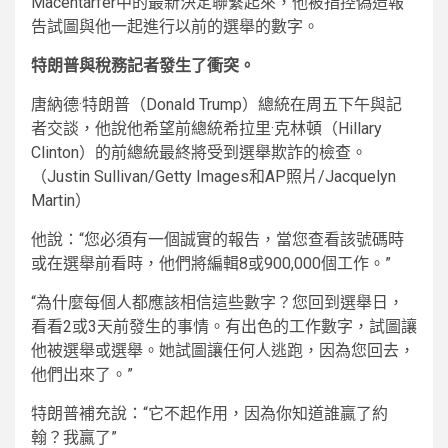
Macentarfer中的最新決定聯繫起來，他被指控偽造報
告試圖與他一起進行以前的選舉的數字。
特朗普與稅務記者發生了衝突。
唐納德·特朗普（Donald Trump）總統在周五下午與記
者交談，他說他希望前總統希拉里·克林頓（Hillary
Clinton）的前總統最終將受到選舉欺詐的檢查。
（Justin Sullivan/Getty Images和AP照片/Jacquelyn
Martin）
他說：“您必須有一個誠實的報告，當您查看該號碼時
或在選舉前看時，他們將編輯8或900,000個工作。”
“為什麼每個人都應該相信這些數字？您回到選舉日，
看看2或3天前發生的事情。有出色的工作數字，試圖讓
他被選舉或選舉。她試圖讓任何人逃跑，因為您回去，
他們出來了。”
特朗普補充說：“它不起作用，因為你知道誰贏了約
翰？我贏了”