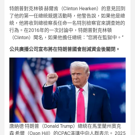
特朗普對克林頓·赫爾肯（Clinton Hearken）的意見回到
了他的第一任總統競選活動時，他警告說，如果他是總
統，他將收到總檢察長任命一名特別檢察官來調查她的
行為。在2016年的一次討論中，特朗普對克林頓
（Clinton）聞名，如果他擔任總統：“您將在監獄中。”
公共廣播公司宣布將在特朗普國會削減資金後關閉。
唐納德·特朗普（Donald Trump）總統在馬里蘭州奧克
森·希爾（Oxon Hill）的CPAC演講中向人群表示。 2025