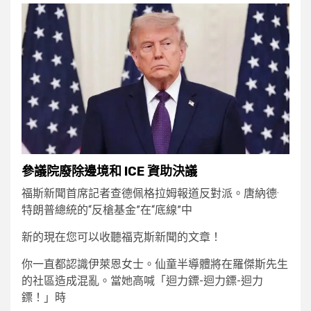
參議院廢除邊境和 ICE 資助決議
福斯新聞首席記者查德佩格拉姆報道反對派。唐納德·
特朗普總統的“反槍基金”在“底線”中
新的
現在您可以收聽福克斯新聞的文章！
你一直都認識伊萊恩女士。仙童半導體將在羅傑斯先生
的社區造成混亂。當她高喊「迴力鏢-迴力鏢-迴力
鏢！」時