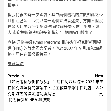
投票。
但我們很少有一次國會，其中兩個機構的票數如此之少
且相距甚遠。即使只是一兩個立法者迷失了方向。但沒
費多大功夫就把伊萊恩·費爾柴爾德夫人救了出來，她
大喊著“迴旋鏢-迴旋鏢-祖梅朗”，把國會山掀翻了。
查德·佩格拉姆 (Chad Pergram) 目前擔任福克斯新聞頻
道 (FNC) 的首席國會記者。他於 2007 年 9 月加入該網
絡，居住在華盛頓特區。
來源連結
Post
Previous
Next
「如此兩極分化和分裂」：
尼日利亞法院因 2022 年天
navigation
在傑克遜達特的爭議中，尼
主教堂襲擊事件判處四人死
克斯隊老闆決定邀請唐納德
刑
·特朗普參加 NBA 總決賽