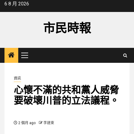
Skip
6 8 月 2026
to
content
市民時報
Primary
Menu
資訊
心懷不滿的共和黨人威脅
要破壞川普的立法議程。
2 個月 ago
李建東