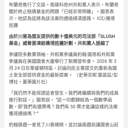
布蘭奇進行了交談。南達科他州共和黨人表示，布蘭奇
關於終止賠償基金​​的問題「已經非常明確」。圖恩表
示，他認為這將為該法案的通過掃清道路。 ICE/邊境
巡邏
由於川普為盟友提供的數十億美元的司法部「SLUSH
基金」威脅要凍結邊境巡邏計劃，共和黨人退縮了
參議院多數黨領袖、共和黨參議員約翰·圖恩和共和黨
參議員在美國國會大廈舉行了新聞發布會。 2026 年 3
月 24 日在華盛頓特區，討論向民主黨提交的重新為國
土安全部提供資金的最新提案。
（史蒂芬妮·雷諾茲/彭
博社，蓋蒂圖片社）
「我仍然不能保證這會發生。我們將繼續與我們的成員
進行對話，」圖恩說。 “這一切都歸結為一個數學函
數，即‘我們有選票嗎？我們有 50 票才能讓這樣的法案
獲得通過嗎？’”
約翰遜週一會見了川普總統。並討論兩週前讓國會山莊