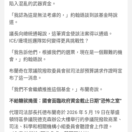
陷入混亂的武器資金。
「我認為這是無法考慮的，」約翰遜談到該基金時說
道。
議長向總統通報說，這筆資金使該法案得以通過。
ICE/邊境巡邏隊如何變得更具挑戰性？
「我告訴他們，根據我們的選票，現在是一個艱難的機
會，」約翰遜說。
布蘭奇在眾議院撥款委員會就司法部預算請求作證時宣
布了這一消息。
「我們不會繼續推進這個基金，」布蘭奇說。
不給糖就搗蛋：國會面臨政府資金截止日期“恐怖之室”
代理司法部長托德布蘭奇於 2026 年 5 月 19 日在華盛
頓特區參議院德克森辦公大樓舉行的參議院撥款商業、
司法、科學和相關機構小組委員會聽證會上作證。