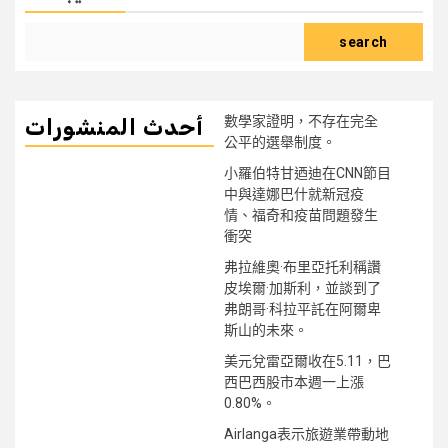
search
數學家證明，不存在完全
أحدث المنشورات
公平的選舉制度。
小羅伯特甘迺迪在CNN節目
中與達娜巴什就新冠疫
情、福奇和疫苗問題發生
衝突
弗拉維奧·布里亞托利稱讚
皮埃爾·加斯利，並談到了
弗朗哥·科拉平託在阿爾卑
斯山的未來。
美元兌雷亞爾收在5.11，巴
西巴西股市本週一上漲
0.80%。
Airlanga表示旅遊業帶動地