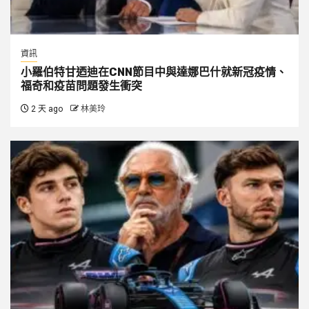
資訊
小羅伯特甘迺迪在CNN節目中與達娜巴什就新冠疫情、
福奇和疫苗問題發生衝突
2 天 ago
林美玲