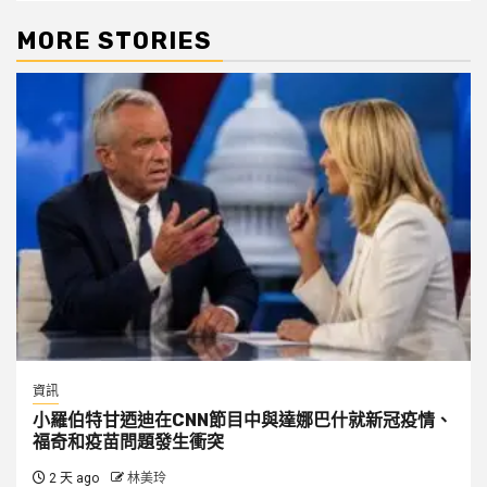
MORE STORIES
資訊
小羅伯特甘迺迪在CNN節目中與達娜巴什就新冠疫情、
福奇和疫苗問題發生衝突
2 天 ago
林美玲