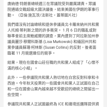
唐納德·特朗普總統週三在眾議院受到嚴厲譴責。眾議
院通過交戰超級大國決議後，結束美國在伊朗的軍事行
動。
（亞倫·施瓦茨/法新社，蓋蒂圖片社）
我們還沒有討論總統和退休參議員北卡羅來納州共和黨
人托姆·蒂利斯之間的許多衝突。 1 月 6 日的騷亂或對
聯準會前主席鮑威爾的調查，黨內遭到了阿拉斯加州參
議員麗莎·穆爾科斯基 (Lisa Murkowski) 和緬因州共和
黨參議員蘇珊·柯林斯 (Susan Collins) 的反對，後者面
臨著 11 月競選連任的競爭。
結果，現在在國會山莊任職的共和黨人組成了「心懷不
滿的核心小組」。
此外，一些參議院共和黨人熱切地在白宮反對科寧和卡
西迪。今年秋天投票的一些國會共和黨人正試圖在自己
和一位在國會山黨內越來越不受歡迎的總統之間留出一
些空間。
參議院共和黨人正試圖最終為 ICE 和邊境巡邏隊提供資