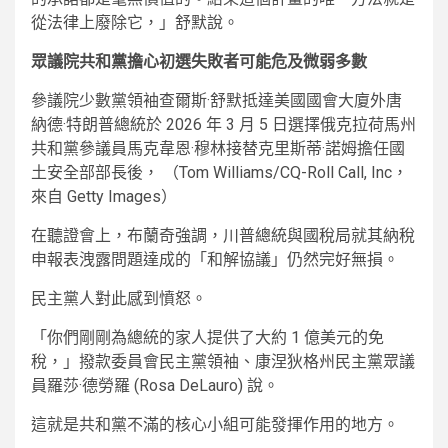
從法律上廢除它，」舒默說。
眾議院共和黨擔心初選失敗者可能危及微弱多數
參議院少數黨領袖查爾斯·舒默抵達美國國會大廈外唐
納德·特朗普總統於 2026 年 3 月 5 日選擇俄克拉荷馬州
共和黨參議員馬克韋恩·穆林接替克里斯蒂·諾姆擔任國
土安全部部長後，
（Tom Williams/CQ-Roll Call, Inc，
來自 Getty Images）
在聽證會上，布蘭奇強調，川普總統與國稅局就其納稅
申報表洩露問題達成的「和解協議」仍然完好無損。
民主黨人對此感到憤怒。
「你們剛剛為總統的家人提供了大約 1 億美元的免
稅，」撥款委員會民主黨領袖、康涅狄格州民主黨眾議
員羅莎·德勞羅 (Rosa DeLauro) 說。
這就是共和黨不滿的核心小組可能發揮作用的地方。