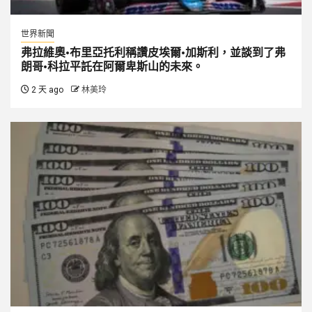
世界新聞
弗拉維奧·布里亞托利稱讚皮埃爾·加斯利，並談到了弗
朗哥·科拉平託在阿爾卑斯山的未來。
2 天 ago
林美玲