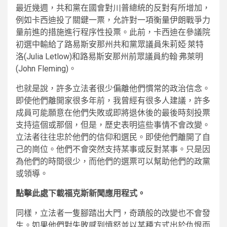
最近幾週，共和黨在國會對川普總統的反對有所增加，
例如卡西迪投了關鍵一票，允許對一項衡量伊朗戰爭力
量前進的措施進行程序性投票。此前，卡西迪在參議院
初選中輸給了路易斯安那州共和黨眾議員朱莉婭·萊特
洛(Julia Letlow)和路易斯安那州前眾議員約翰·弗萊明
(John Fleming)。
也就是說，許多立法者很少偏離他們慣常的政治信念。
即使他們離開家很多年前，我曾經有很多人建議，許多
成員可能願意在他們失敗或即將退休後的最後時刻投票
支持這個或那個，但是，歷史表明這些事情不會改變。
立法者往往忠於他們的信仰和選民。即使他們離開了自
己的崗位。他們不會突然支持某事或反對某事。只是因
為他們的時間很少，而他們的選票可以幫助他們的政黨
或領導。
點擊此處下載福克斯新聞應用程式。
同樣，立法者一隻腳踏出大門，奇蹟般的改變也不會發
生。如果他們對失敗感到憤怒並以某種方式出於仇恨而