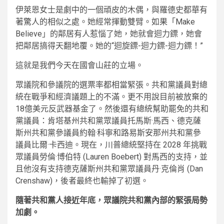
伊萊恩女士是劇中的一個頑皮的木偶，與羅德史都華有
著驚人的相似之處。她經常揮動雙臂。如果「Make
Believe」的鄰居有人惹惱了她，她就會迴力鏢，她會
把鄰居搞得天翻地覆。她的“迴旋鏢-迴力鏢-迴力鏢！”
這就是我們今天在國會山莊的立場。
眾議院和參議院的選票率都相當緊張。共和黨議員對總
統在戰爭和經濟議題上的不滿。更不用說目前被放棄的
18億美元反武器基金了。然後還有總統幫助罷免的共和
黨議員：肯塔基州共和黨眾議員托馬斯·馬西、德克薩
斯州共和黨參議員約翰·科寧和路易斯安那州共和黨參
議員比爾·卡西迪。現在，川普總統堅持在 2028 年挑戰
眾議員勞倫·博伯特 (Lauren Boebert) 對馬西的支持，並
且他沒有支持德克薩斯州共和黨眾議員丹·克倫肖 (Dan
Crenshaw)，後者最終也輸掉了初選。
隨著共和黨人接近年底，眾議院共和黨內部的緊張局勢
加劇。