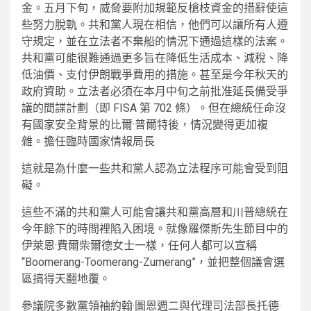
金。五月下旬，威脅要附加規範反槍枝資金的措辭使這
些努力脫軌。共和黨人現在相信，他們可以讓所有人遵
守規定，並在立法者不棄船的情況下通過這樣的法案。
共和黨可能很難通過更多旨在降低生活成本、減稅、降
低油價、支付伊朗戰爭費用的措施。甚至是今年秋天的
政府資助。立法者必須在本月中旬之前批准延長備受爭
議的間諜計劃（即 FISA 第 702 條）。但在總統任命沒
有國家安全背景的比爾·普爾特後，情況變得更加複
雜。擔任臨時國家情報局長
這就是為什麼一些共和黨人認為立法程序可能會受到阻
礙。
這些不滿的共和黨人可能會讓共和黨高層和川普總統在
今年餘下的時間裡陷入困境。就像羅傑斯先生節目中的
伊萊恩·費爾柴爾德女士一樣，任何人都可以宣稱
“Boomerang-Toomerang-Zumerang”，並把整個議會選
區搞得天翻地覆。
參議院多數黨領袖約翰·圖恩週二與代理司法部長托德·