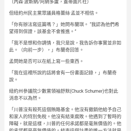
（內森·波斯納/阿納多盧，蓋蒂圖片社）
但紐約州民主黨眾議員格蕾絲·孟並不相信。
「你有辦法寫這篇嗎？」她問布蘭琪。 “我認為他們希
望得到保證，該基金不會推進。”
「我不是想和你調情，我只是說，我告訴你事實並非如
此。（向前一步），」布蘭奇回答。
孟問她是否可以在紙上寫一些東西。
「我在這裡所說的話將會有一份書面記錄，」布蘭奇
說。
紐約州參議院少數黨領袖舒默(Chuck Schumer)也對此
消息不以為然。
「川普沒有殺死這個賄賂基金。他沒有撤銷他給予自己
和家人的特別免稅。他沒有結束腐敗。他遇到了暫時的
障礙，就是這樣，川普的任何承諾都是毫無價值的。他
的承諾都是毫無價值的。結束這個計畫的唯一方法就是