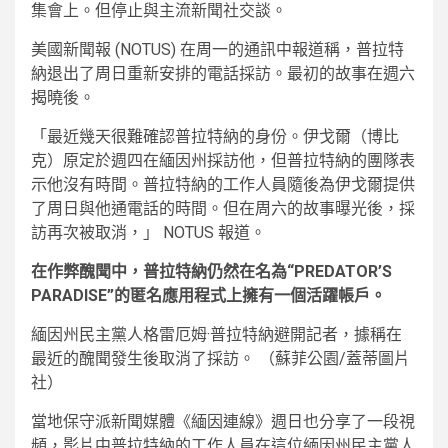
集會上。但停止與主流新聞社交談。
美國新聞報 (NOTUS) 在周一的通訊中報道稱，普拉特
納退出了周日重新安排的電話採訪。最初的故事在週六
揭曉後。
「最近幾天很難確認普拉特納的身份。伊戈爾（博比
克）原定於週四在緬因州採訪他，但普拉特納的團隊表
示他沒有時間。普拉特納的工作人員隨後為伊戈爾提供
了周日與他通電話的時間。但在周六的故事曝光後，採
訪再次被取消，」 NOTUS 報道。
在作弊醜聞中，普拉特納仍然在名為“PREDATOR’S
PARADISE”的匿名應用程式上擁有一個活躍帳戶。
緬因州民主黨人格雷厄姆·普拉特納避開記者，據稱在
最近的醜聞發生後取消了採訪。
（蘇菲公園/蓋蒂圖片
社）
當地保守派新聞媒體《緬因連線》週日也分享了一段視
頻，影片中普拉特納的工作人員在這位緬因州民主黨人