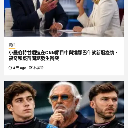
資訊
小羅伯特甘迺迪在CNN節目中與達娜巴什就新冠疫情、
福奇和疫苗問題發生衝突
4 天 ago
林美玲