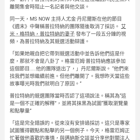
離開集會時阻止一名記者與他交談。
同一天，MS NOW 主持人尤金·丹尼爾斯在他的節目
《週末》中聲稱普拉特納的團隊隨後取消了採訪。
艾
米‧格特納，普拉特納的妻子
發布了一段五分鐘的視
頻，為普拉特納及其競選活動辯護。
「如果她親自把它帶到競選活動中並告訴他們這是什
麼，那就不會是八卦了。格雷厄姆·普拉特納應該參加
這個節目……他的團隊退出了，」丹尼爾斯說。 “他們來
找我們並想繼續前進。但他們離開了。我想昨天當這些
故事曝光時我們就明白了原因。”
普拉特納的競選團隊當時否認了這項說法。稱其為“這
是一個不正確的解釋”，並將其抹黑為試圖“獲取瀏覽量
和點擊量”
「這是完全錯誤的。從來沒有安排過採訪。這只是專家
試圖獲得觀點和點擊的另一個例子。今天，格雷厄姆正
忙著做他喜歡的事情，與邁納斯交談並分享他對關注人