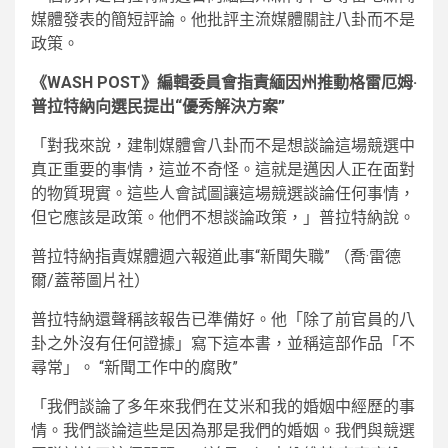
媒體發表的簡短評論。他批評主流媒體關註八卦而不是
政策。
《WASH POST》編輯委員會指責緬因州推動格雷厄姆·
普拉特納向選民提出“優秀解決方案”
「對我來說，建制媒體會八卦而不是想談論這場競選中
真正重要的事情，這並不奇怪。這就是邁因人正在面對
的物質現實。這些人會試圖讓這場競選談論任何事情，
但它應該是政策。他們不想談論政策，」普拉特納說。
普拉特納指責媒體週六報道此事“新聞失職”
（喬·雷德
爾/蓋蒂圖片社）
普拉特納還聲稱該報告已準備好。他「除了前官員的八
卦之外沒有任何證據」寫下這本書，並稱這部作品「不
尋常」。 “新聞工作中的腐敗”
「我們談論了多年來我們在艾米和我的婚姻中經歷的事
情。我們談論這些是因為那是我們的婚姻。我們與競選