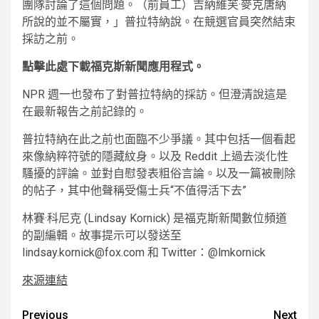
團隊討論了這個問題。（前員工）吉納維芙·麥克唐納
所說的並不屬實，」普拉特納說。在競選官員突然結束
採訪之前。
點擊此處下載福克斯新聞應用程式。
NPR 週一也發布了對普拉特納的採訪。但澄清說這是
在最新報告之前記錄的。
普拉特納在此之前也面臨不少爭議。其中包括一個看起
來像納粹符號的隱藏紋身。以及 Reddit 上過去淡化性
騷擾的評論。並對自慰發表粗俗言論。以及一篇被刪除
的帖子，其中他聲稱受傷士兵“不值得活下去”
林賽·科尼克 (Lindsay Kornick) 是福克斯新聞數位頻道
的副編輯。故事提示可以發送至
lindsay.kornick@fox.com 和 Twitter：@lmkornick
來源連結
Post
Previous
Next