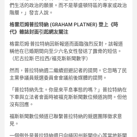
們生活的政治的願景。而不是華盛頓特區的專家或政治
階層，」發言人說。
格雷厄姆普拉特納 (GRAHAM PLATNER) 登上《時
代》雜誌封面引起網友關注
格雷厄姆·普拉特納因新報道而面臨強烈反對，該報道
稱他在已婚期間向至少六名女性發送了露骨的短信。
（尼古拉斯·巴拉西/福克斯新聞數字）
然而，普拉特納週二繼續迴避記者的提問。它忽略了民
主黨參議員競選委員會會議前後媒體的提問。
「普拉特納先生。你是來平息事態的嗎？」普拉特納在
下車與立法者會面時被福克斯新聞數位頻道詢問。但他
沒有回應。
福斯新聞數位頻道已聯繫普拉特納的競選團隊徵求意
見。
一個例外是普拉特納週日向緬因州新聞中心等當地新聞