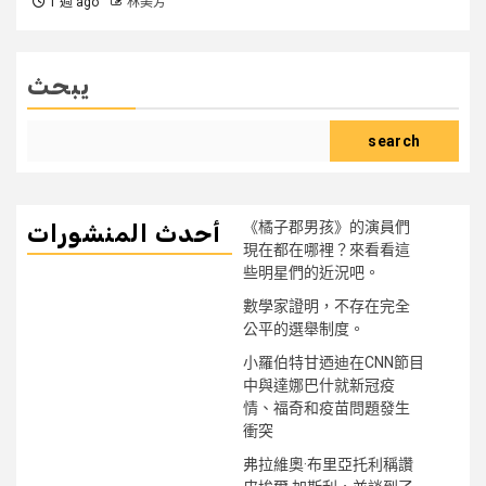
1 週 ago
林美芳
يبحث
search
《橘子郡男孩》的演員們
أحدث المنشورات
現在都在哪裡？來看看這
些明星們的近況吧。
數學家證明，不存在完全
公平的選舉制度。
小羅伯特甘迺迪在CNN節目
中與達娜巴什就新冠疫
情、福奇和疫苗問題發生
衝突
弗拉維奧·布里亞托利稱讚