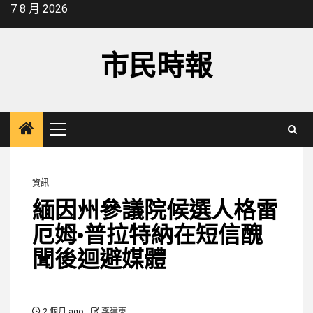
Skip
7 8 月 2026
to
content
市民時報
Primary
Menu
資訊
緬因州參議院候選人格雷
厄姆·普拉特納在短信醜
聞後迴避媒體
2 個月 ago
李建東