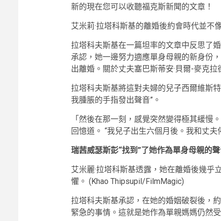
新的
現在您可以收聽福克斯新聞的文章！
艾米莉·拉塔科斯基的離婚後約會時代並不
拉塔科夫斯基在一篇坦率的文章中反思了婚
承認，她一邊努力適應單身母親的新身份，一邊
出離婚。關於丈夫塞巴斯蒂安·貝爾-麥克
拉塔科夫斯基將這對夫婦的兒子西爾維斯特
我腫脹的手指發出聲音”。
「然後在那一刻，感覺突然變得極其緩慢。我
回憶道。 “我兒子出生六個月後。我和丈夫
瑞茜威瑟斯彭“找到”了她作為單身母親的聲
艾米麗·拉塔科斯基透露，她在離婚後幾乎
懼。
(Khao Thipsupil/FilmMagic)
拉塔科夫斯基承認，在她的婚姻破裂後，約
緊急的事情。這就是她作為單親媽媽仍然受