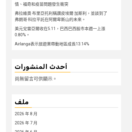
情、福奇和疫苗問題發生衝突
弗拉維奧·布里亞托利稱讚皮埃爾·加斯利，並談到了
弗朗哥·科拉平託在阿爾卑斯山的未來。
美元兌雷亞爾收在5.11，巴西巴西股市本週一上漲
0.80%。
Airlanga表示旅遊業帶動地區成長13.14%
أحدث المنشورات
尚無留言可供顯示。
ملف
2026 年 8 月
2026 年 7 月