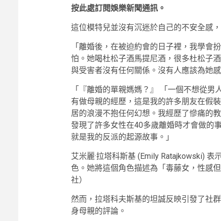
按此處訂閱娛樂新聞通訊。
這位模特兒並沒有沉迷於自己的不安全感，
「離婚後，在被迫約會的日子裡，我學會扮
怕。她喝杜松子酒馬提尼酒，很多杜松子酒
與受害者沒有任何關係。沒有人應該為她感
「『離婚的單親媽媽？』 「一個不想從男
有做母親的經歷，這是我的許多朋友在假裝
居的浪漫不抱任何幻想。我經歷了慘痛的教
發現了許多女性在40多歲離婚時才會做的
就是我的反派的起源故事。」
艾米麗·拉塔科斯基 (Emily Ratajkow
色。她將這個角色描述為「毒藤女，性感但
社）
然而，拉塔科夫斯基的坦誠反映引發了社群
身母親的評論。