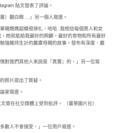
Instagram 貼文發表了評論。
童）翻白眼……」另一個人寫道。
親媽媽​​超模很掙扎，哈哈…我相信每個男人和女
我，她就能給我最好的照顧。最好的食物和所有最好
勉強維持生計的嚴肅母親的故事。發布有深度、嚴
情對我們其他人來說是『真實』的，」另一位寫
的照片提出了質疑。
論家寫道。
ki) 因其文章在社交媒體上受到批評。
（蓋蒂圖片社）
多數人不會接受，」一位用戶寫道。