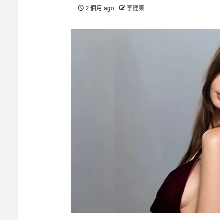
2 個月 ago
李建東