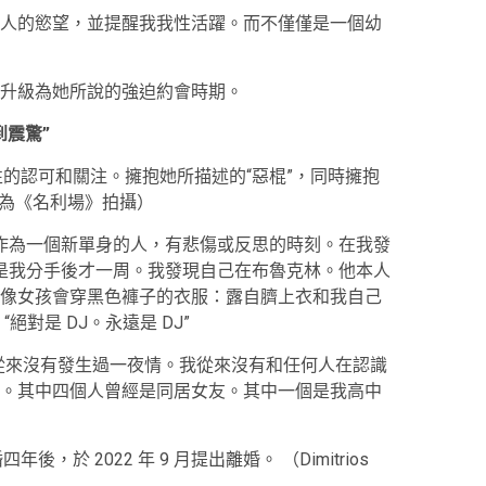
人的慾望，並提醒我我性活躍。而不僅僅是一個幼
升級為她所說的強迫約會時期。
到震驚”
的認可和關注。擁抱她所描述的“惡棍”，同時擁抱
社為《名利場》拍攝）
作為一個新單身的人，有悲傷或反思的時刻。在我發
是我分手後才一周。我發現自己在布魯克林。他本人
像女孩會穿黑色褲子的衣服：露自臍上衣和我自己
對是 DJ。永遠是 DJ”
從來沒有發生過一夜情。我從來沒有和任何人在認識
。其中四個人曾經是同居女友。其中一個是我高中
) 結婚四年後，於 2022 年 9 月提出離婚。
（Dimitrios