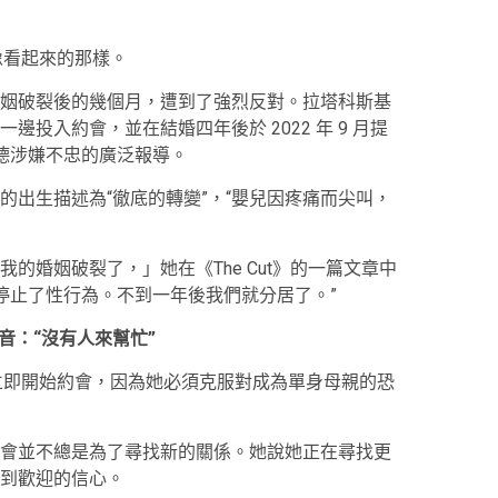
像看起來的那樣。
姻破裂後的幾個月，遭到了強烈反對。拉塔科斯基
投入約會，並在結婚四年後於 2022 年 9 月提
拉德涉嫌不忠的廣泛報導。
的出生描述為“徹底的轉變”，“嬰兒因疼痛而尖叫，
的婚姻破裂了，」她在《The Cut》的一篇文章中
停止了性行為。不到一年後我們就分居了。”
音：“沒有人來幫忙”
立即開始約會，因為她必須克服對成為單身母親的恐
會並不總是為了尋找新的關係。她說她正在尋找更
到歡迎的信心。