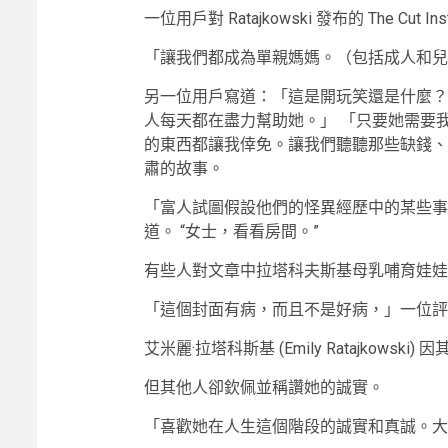
一位用戶對 Ratajkowski 發布的 The Cut 
「讓我們都成為單親媽媽。（包括成人和兒
另一位用戶寫道：「這是開玩笑還是什麼？單
人每天都在盡力幫助她。」 「只要她需要
的東西都讓我倖免。讓我們聽聽那些缺錢、
肅的故事。
「富人試圖假設他們的怪異經歷中的某些事
道。 “女士，看看房間。”
有些人對文章中拉塔科夫斯基母乳哺育娃娃
「這個封面有病，而且不是好病，」一位評
艾米麗·拉塔科斯基 (Emily Ratajkows
但其他人卻欽佩並稱讚她的誠實。
「喜歡她在人生這個階段的誠實和真誠。大