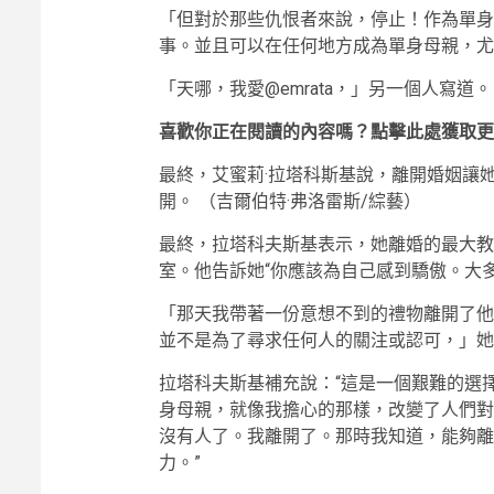
「但對於那些仇恨者來說，停止！作為單身
事。並且可以在任何地方成為單身母親，尤
「天哪，我愛@emrata，」另一個人寫
喜歡你正在閱讀的內容嗎？點擊此處獲取更
最終，艾蜜莉·拉塔科斯基說，離開婚姻讓
開。
（吉爾伯特·弗洛雷斯/綜藝）
最終，拉塔科夫斯基表示，她離婚的最大教
室。他告訴她“你應該為自己感到驕傲。大
「那天我帶著一份意想不到的禮物離開了他
並不是為了尋求任何人的關注或認可，」她說
拉塔科夫斯基補充說：“這是一個艱難的選擇
身母親，就像我擔心的那樣，改變了人們對
沒有人了。我離開了。那時我知道，能夠離
力。”