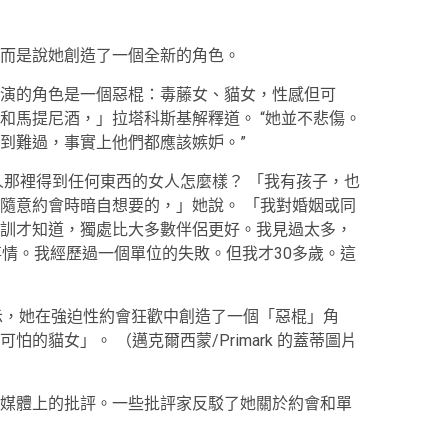
而是說她創造了一個全新的角色。
演的角色是一個惡棍：毒藤女、貓女，性感但可
和馬提尼酒，」拉塔科斯基解釋道。 “她並不悲傷。
到難過，事實上他們都應該嫉妒。”
人那裡得到任何東西的女人怎麼樣？ 「我有孩子，也
隨意約會時暗自想要的，」她說。 「我對婚姻或同
訓才知道，獨處比大多數伴侶更好。我見過太多，
事情。我經歷過一個單位的失敗。但我才30多歲。這
ski) 表示，她在強迫性約會狂歡中創造了一個「惡棍」角
可怕的貓女」。
（邁克爾西蒙/Primark 的蓋蒂圖片
媒體上的批評。一些批評家反駁了她關於約會和單