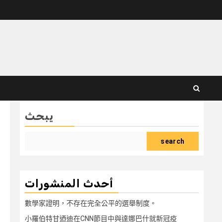
يبحث
search
أحدث المنشورات
數學家證明，不存在完全公平的選舉制度。
小羅伯特甘迺迪在CNN節目中與達娜巴什就新冠疫