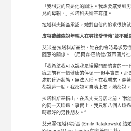
「我想要的只是他的關注。我想要感受到男
兒的母親，」拉塔科夫斯基寫道。
拉塔科夫斯基承認，她對自信的追求很快就
皮特戴維森說年輕人在尋找愛情時“並不感
艾米麗·拉塔科斯基說，她在約會時尋求男性
隨意的關係。
（尼爾森·巴納德/蓋蒂圖片
「我希望我可以說我是慢慢開始約會的——
瘋之前有一個健康的停頓——但事實是，那
處於昏迷狀態，無法入睡。在我看來，穿著
都說這一點，我都認可自臍上衣，她都說。 “絕
拉塔科斯基指出，在與丈夫分居之前，“我
的同一天睡過。事實上，我只和八個人睡過
時最好的男性朋友。”
艾米麗·拉塔科斯基 (Emily Ratajkowski
Kabouris/Marc Jacobs 的蓋蒂圖片社）