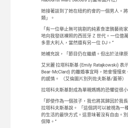
她接著談到了她在紐約約會的一個男人。將
類」。
「有一位舉止無可挑剔的純素食塗鴉藝術家
地向我發送裸照的西班牙 Z 世代。一位
多意大利人，當然還有另一位 DJ。”
她補充說，「節目仍在繼續。但出於法律原
艾米麗·拉塔科斯基 (Emily Ratajkowski
Bear-McClard) 的離婚事宜時，她
的感情。
（艾倫圖片別列佐夫斯基/蓋蒂）
拉塔科夫斯基對成為單親媽媽的恐懼從很小
「即使作為一個孩子，我也將其歸因於我長
拉塔科夫斯基說。 「這個詞可以被視為一
的生活的最快方式。這意味著沒有自由。別
保障。”