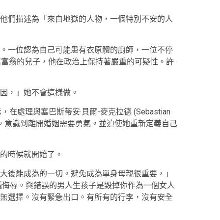
他們描述為「來自地獄的人物，一個特別不安的人
。一位認為自己可能患有衣原體的廚師，一位不停
億萬富翁的兒子，他在政治上保持著嚴重的可疑性。許
因，」她不會這樣做。
) 表示，在處理與塞巴斯蒂安·貝爾-麥克拉德 (Sebastian
會慢慢來。意識到離開婚姻需要勇氣。並迫使她重新定義自己
的時候就開始了。
大後能成為的一切。避免成為單身母親很重要，」
種侮辱。與錯誤的男人生孩子是毀掉你作為一個女人
無選擇。沒有緊急出口。有所有的行李，沒有安全