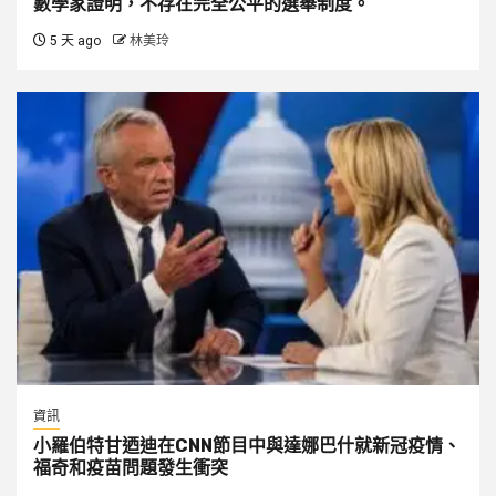
數學家證明，不存在完全公平的選舉制度。
5 天 ago
林美玲
資訊
小羅伯特甘迺迪在CNN節目中與達娜巴什就新冠疫情、
福奇和疫苗問題發生衝突