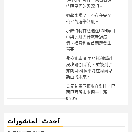
些明星們的近況吧。
數學家證明，不存在完全
公平的選舉制度。
小羅伯特甘迺迪在CNN節目
中與達娜巴什就新冠疫
情、福奇和疫苗問題發生
衝突
弗拉維奧·布里亞托利稱讚
皮埃爾·加斯利，並談到了
弗朗哥·科拉平託在阿爾卑
斯山的未來。
美元兌雷亞爾收在5.11，巴
西巴西股市本週一上漲
0.80%。
أحدث المنشورات