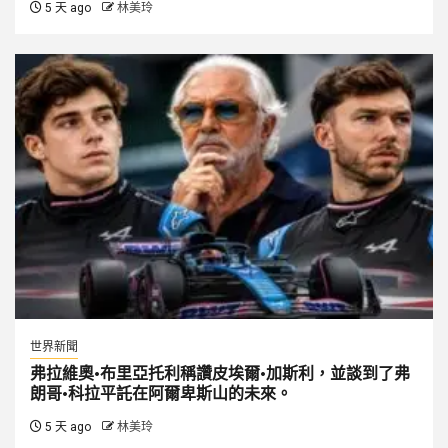
5 天 ago
林美玲
世界新聞
弗拉維奧·布里亞托利稱讚皮埃爾·加斯利，並談到了弗
朗哥·科拉平託在阿爾卑斯山的未來。
5 天 ago
林美玲