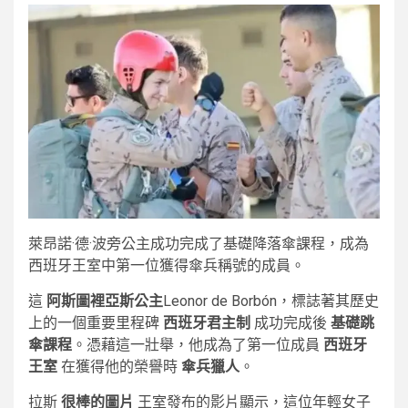
萊昂諾·德·波旁公主成功完成了基礎降落傘課程，成為
西班牙王室中第一位獲得傘兵稱號的成員。
這
阿斯圖裡亞斯公主
Leonor de Borbón，標誌著其歷史
上的一個重要里程碑
西班牙君主制
成功完成後
基礎跳
傘課程
。憑藉這一壯舉，他成為了第一位成員
西班牙
王室
在獲得他的榮譽時
傘兵獵人
。
拉斯
很棒的圖片
王室發布的影片顯示，這位年輕女子