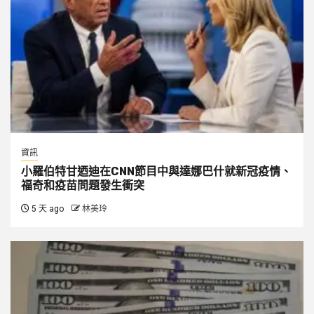
資訊
小羅伯特甘迺迪在CNN節目中與達娜巴什就新冠疫情、
福奇和疫苗問題發生衝突
5 天 ago
林美玲