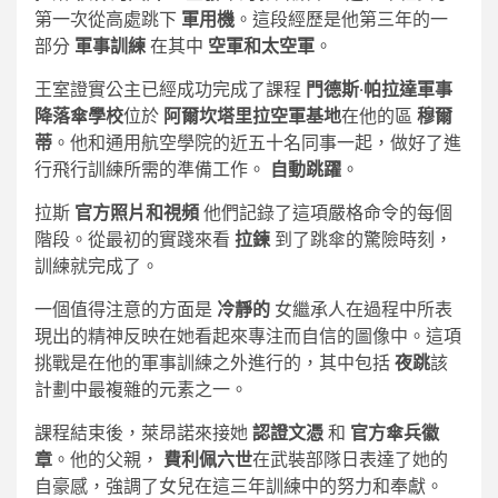
第一次從高處跳下
軍用機
。這段經歷是他第三年的一
部分
軍事訓練
在其中
空軍和太空軍
。
王室證實公主已經成功完成了課程
門德斯·帕拉達軍事
降落傘學校
位於
阿爾坎塔里拉空軍基地
在他的區
穆爾
蒂
。他和通用航空學院的近五十名同事一起，做好了進
行飛行訓練所需的準備工作。
自動跳躍
。
拉斯
官方照片和視頻
他們記錄了這項嚴格命令的每個
階段。從最初的實踐來看
拉鍊
到了跳傘的驚險時刻，
訓練就完成了。
一個值得注意的方面是
冷靜的
女繼承人在過程中所表
現出的精神反映在她看起來專注而自信的圖像中。這項
挑戰是在他的軍事訓練之外進行的，其中包括
夜跳
該
計劃中最複雜的元素之一。
課程結束後，萊昂諾來接她
認證文憑
和
官方傘兵徽
章
。他的父親，
費利佩六世
在武裝部隊日表達了她的
自豪感，強調了女兒在這三年訓練中的努力和奉獻。