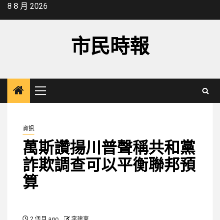
Skip
8 8 月 2026
to
content
市民時報
Primary
Menu
資訊
萬斯讚揚川普聲稱共和黨
詐欺調查可以平衡聯邦預
算
2 個月 ago
李建東