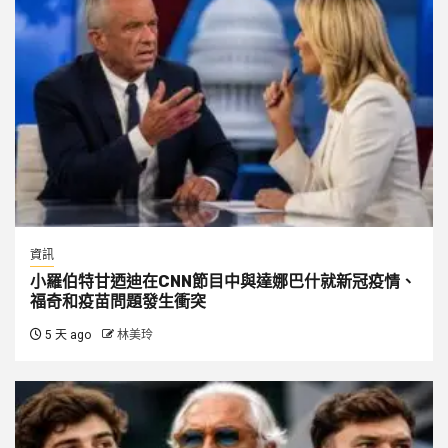
資訊
小羅伯特甘迺迪在CNN節目中與達娜巴什就新冠疫情、
福奇和疫苗問題發生衝突
5 天 ago
林美玲