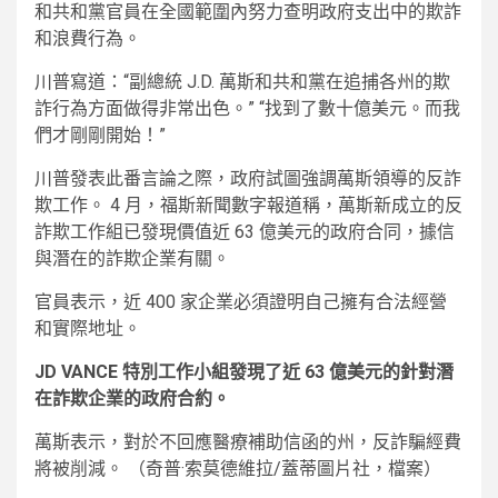
和共和黨官員在全國範圍內努力查明政府支出中的欺詐
和浪費行為。
川普寫道：“副總統 J.D. 萬斯和共和黨在追捕各州的欺
詐行為方面做得非常出色。” “找到了數十億美元。而我
們才剛剛開始！”
川普發表此番言論之際，政府試圖強調萬斯領導的反詐
欺工作。 4 月，福斯新聞數字報道稱，萬斯新成立的反
詐欺工作組已發現價值近 63 億美元的政府合同，據信
與潛在的詐欺企業有關。
官員表示，近 400 家企業必須證明自己擁有合法經營
和實際地址。
JD VANCE 特別工作小組發現了近 63 億美元的針對潛
在詐欺企業的政府合約。
萬斯表示，對於不回應醫療補助信函的州，反詐騙經費
將被削減。
（奇普·索莫德維拉/蓋蒂圖片社，檔案）