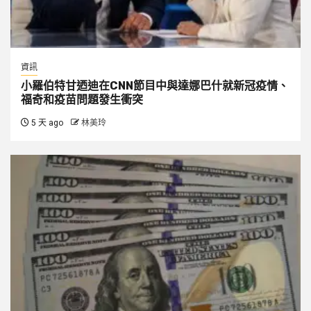
資訊
小羅伯特甘迺迪在CNN節目中與達娜巴什就新冠疫情、
福奇和疫苗問題發生衝突
5 天 ago
林美玲