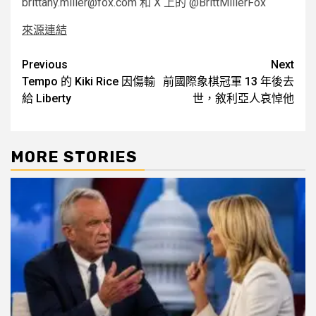
brittany.miller@fox.com 和 X 上的 @BrittMillerFox
來源連結
Post
Previous
Next
Tempo 的 Kiki Rice 因傷輸
前國際象棋冠軍 13 年後去
navigation
給 Liberty
世，敘利亞人哀悼他
MORE STORIES