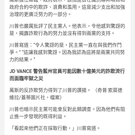
政府合約中的欺詐、浪費和濫用。這是減少支出和加強
治理的更廣泛努力的一部分。
川普也嚴厲批評了民主黨人。他表示，令他感到驚訝的
是，揭露詐欺行為的努力並沒有得到兩黨的支持。
川普寫道：“令人驚訝的是，民主黨一直在與我們作鬥
爭。” “這讓我感到驚訝。因為我認為這將是兩黨共同努
力的結果。”
JD VANCE 警告藍州官員可能因數十億美元的詐欺流行
而面臨牢獄之災
萬斯的反詐欺努力得到了川普的讚揚。
（奇普·索莫德
維拉/蓋蒂圖片社，檔案）
川普也暗示民主黨可能會反對此類調查。因為他們有阻
止進一步發現的既得利益。
「看起來他們正在採取行動，」川普寫道。