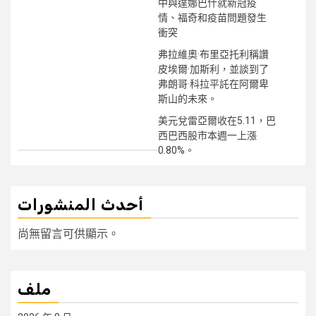
中與達娜巴什就新冠疫
情、福奇和疫苗問題發生
衝突
弗拉維奧·布里亞托利稱讚
皮埃爾·加斯利，並談到了
弗朗哥·科拉平託在阿爾卑
斯山的未來。
美元兌雷亞爾收在5.11，巴
西巴西股市本週一上漲
0.80%。
أحدث المنشورات
尚無留言可供顯示。
ملف