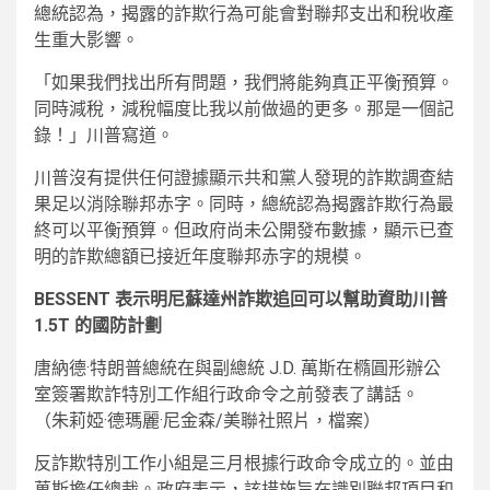
總統認為，揭露的詐欺行為可能會對聯邦支出和稅收產
生重大影響。
「如果我們找出所有問題，我們將能夠真正平衡預算。
同時減稅，減稅幅度比我以前做過的更多。那是一個記
錄！」川普寫道。
川普沒有提供任何證據顯示共和黨人發現的詐欺調查結
果足以消除聯邦赤字。同時，總統認為揭露詐欺行為最
終可以平衡預算。但政府尚未公開發布數據，顯示已查
明的詐欺總額已接近年度聯邦赤字的規模。
BESSENT 表示明尼蘇達州詐欺追回可以幫助資助川普
1.5T 的國防計劃
唐納德·特朗普總統在與副總統 J.D. 萬斯在橢圓形辦公
室簽署欺詐特別工作組行政命令之前發表了講話。
（朱莉婭·德瑪麗·尼金森/美聯社照片，檔案）
反詐欺特別工作小組是三月根據行政命令成立的。並由
萬斯擔任總裁。政府表示，該措施旨在識別聯邦項目和