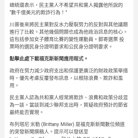
總統還表示，民主黨人不希望共和黨人揭露他所說的
“數千億美元的欺詐行為！”
川普後來將民主黨對反水力壓裂努力的反對與其他議題
進行了比較。其他幾個問題也成為他政治訊息的核心。
這包括參加女子體育比賽的變性運動員。郵寄選票 投
票時的選民身分證明要求和公民身分證明要求。
點擊此處下載福克斯新聞應用程式。
政府在努力減少政府支出和保護更廣泛的財政政策舉措
時，優先考慮反覆發布訊息，以根除浪費、欺詐和濫
用。
民主黨人認為共和黨人經常將欺詐、浪費和政策分歧混
為一談。當談到減少聯邦支出時，質疑政府預計的節省
最終能否實現。
布列塔尼·米勒 (Brittany Miller) 是福克斯新聞數位頻道
的突發新聞撰稿人。提示可以發送至