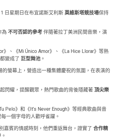
 31 日星期日在布宜諾斯艾利斯
莫維斯塔競技場
保持
作為
不可否認的參考
伴隨著拉丁美洲民間音樂，演
or》、《Mi Único Amor》、《La Hice Llorar》等熱
落都變成了
巨型舞池
。
場的螢幕上，營造出一種集體慶祝的氛圍，在表演的
一起閃耀，提醒觀眾，熱門歌曲的背後隱藏著
頂尖樂
 de Tu Pelo》和《It’s Never Enough》等經典歌曲與音
記每一個字母的人歡呼雀躍。
fdie 等特別嘉賓的情感時刻，他們重返舞台，證實了
合作精
聲。