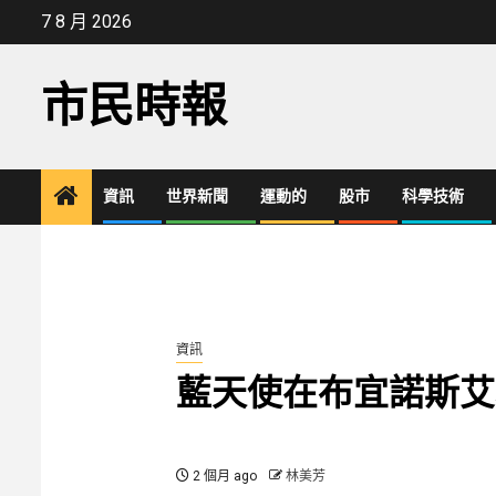
Skip
7 8 月 2026
to
content
市民時報
資訊
世界新聞
運動的
股市
科學技術
資訊
藍天使在布宜諾斯艾
2 個月 ago
林美芳