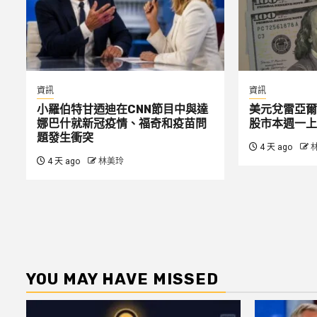
資訊
資訊
小羅伯特甘迺迪在CNN節目中與達
美元兌雷亞爾
娜巴什就新冠疫情、福奇和疫苗問
股市本週一上
題發生衝突
4 天 ago
4 天 ago
林美玲
YOU MAY HAVE MISSED