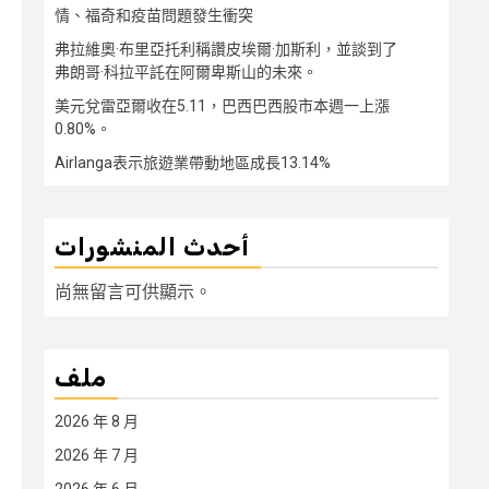
情、福奇和疫苗問題發生衝突
弗拉維奧·布里亞托利稱讚皮埃爾·加斯利，並談到了
弗朗哥·科拉平託在阿爾卑斯山的未來。
美元兌雷亞爾收在5.11，巴西巴西股市本週一上漲
0.80%。
Airlanga表示旅遊業帶動地區成長13.14%
أحدث المنشورات
尚無留言可供顯示。
ملف
2026 年 8 月
2026 年 7 月