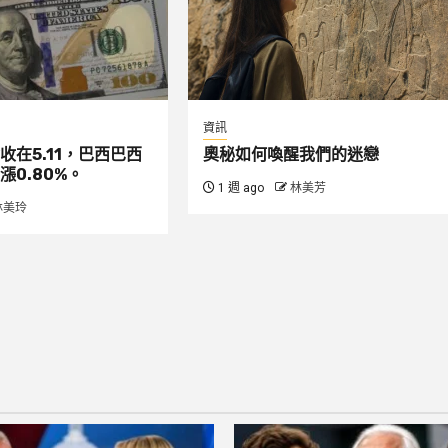
資訊
收在5.11，巴西巴西
奧秘如何喚醒我們的迷戀
漲0.80%。
1 週 ago
林美芳
林美玲