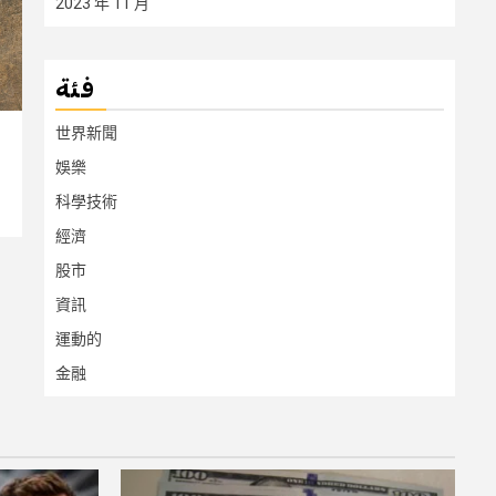
2023 年 11 月
فئة
世界新聞
娛樂
科學技術
經濟
股市
資訊
運動的
金融