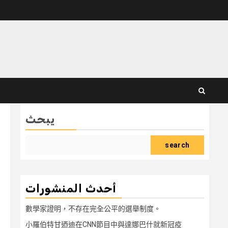
يبحث
search
أحدث المنشورات
數學家證明，不存在完全公平的選舉制度。
小羅伯特甘迺迪在CNN節目中與達娜巴什就新冠疫