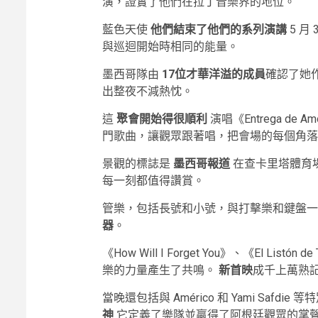
演，證實了他們在拉丁音樂界的地位。
藍色天使
他們結束了他們的系列演講
5 月
與巡迴開始時相同的能量。
墨西哥隊由
17位才華洋溢的成員
確認了她
出整夜不減熱忱。
這
聚會開始得很順利
演唱《Entrega de Am
門歌曲，讓觀眾跟著唱，把會場的每個角
景觀的標誌是
墨西哥報道
在查卡里塔體育
每一刻都值得讚賞。
管樂，包括長號和小號，與打擊樂和鍵盤
器
。
《How Will I Forget You》、《El Listón
樂的力量產生了共鳴。
新首映
成千上萬熟
當晚還包括與 Américo 和 Yami Sa
神
它定義了樂隊並贏得了阿根廷觀眾的掌